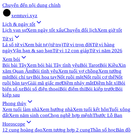
Chuyển đến nội dung chính
xemtuvi.xyz
Lịch & ngày tốt
Lịch vạn sự
Xem ngày tốt xấu
Chuyển đổi lịch
Xem giờ tốt
Tử vi
Lá số tử vi
Xem bát tự (tứ trụ)
Tử vi trọn đời
Tử vi hàng
ngày
Vận hạn & sao hạn
Tử vi 12 con giáp
Tử vi năm 2026
Xem bói
Bói bài Tây
Xem bói bài Tây tình yêu
Bói Tarot
Bói Kiều
Xin
xăm Quan Âm
Bói tình yêu
Xem tuổi vợ chồng
Xem tướng
mặt
Bói chỉ tay
Bói hoa tay
Nốt ruồi mặt
Nốt ruồi cơ thể
Nốt
ruồi bàn tay
Giải mã giấc mơ
Điềm nháy mắt
Điềm hắt xì
Bói
biển số xe
Bói số điện thoại
Bói điểm thi
Bói kiếp trước
Bói
kiếp sau
Phong thủy
Xem tuổi làm nhà
Xem hướng nhà
Xem tuổi kết hôn
Tuổi xông
đất
Xem năm sinh con
Chọn nghề hợp mệnh
Thước Lỗ Ban
Horoscope
12 cung hoàng đạo
Xem tương hợp 2 cung
Thần số học
Bản đồ