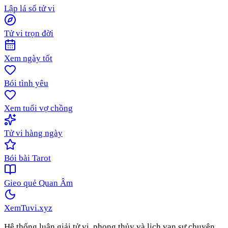
Lập lá số tử vi
Tử vi trọn đời
Xem ngày tốt
Bói tình yêu
Xem tuổi vợ chồng
Tử vi hàng ngày
Bói bài Tarot
Gieo quẻ Quan Âm
XemTuvi
.xyz
Hệ thống luận giải tử vi, phong thủy và lịch vạn sự chuyên