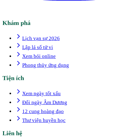
Khám phá
Lịch vạn sự 2026
Lập lá số tử vi
Xem bói online
Phong thủy ứng dụng
Tiện ích
Xem ngày tốt xấu
Đổi ngày Âm Dương
12 cung hoàng đạo
Thư viện huyền học
Liên hệ