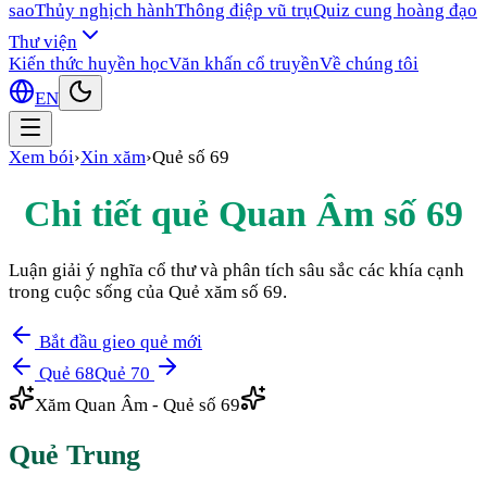
sao
Thủy nghịch hành
Thông điệp vũ trụ
Quiz cung hoàng đạo
Thư viện
Kiến thức huyền học
Văn khấn cổ truyền
Về chúng tôi
EN
Xem bói
›
Xin xăm
›
Quẻ số
69
Chi tiết quẻ Quan Âm số
69
Luận giải ý nghĩa cổ thư và phân tích sâu sắc các khía cạnh
trong cuộc sống của Quẻ xăm số
69
.
Bắt đầu gieo quẻ mới
Quẻ
68
Quẻ
70
Xăm Quan Âm - Quẻ số
69
Quẻ
Trung