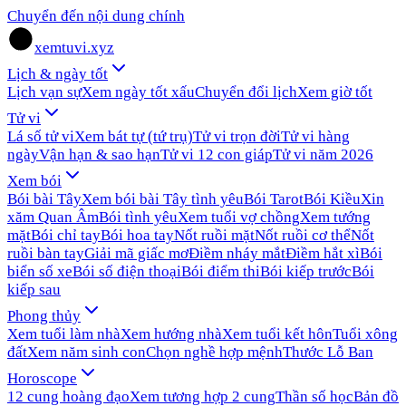
Chuyển đến nội dung chính
xemtuvi.xyz
Lịch & ngày tốt
Lịch vạn sự
Xem ngày tốt xấu
Chuyển đổi lịch
Xem giờ tốt
Tử vi
Lá số tử vi
Xem bát tự (tứ trụ)
Tử vi trọn đời
Tử vi hàng
ngày
Vận hạn & sao hạn
Tử vi 12 con giáp
Tử vi năm 2026
Xem bói
Bói bài Tây
Xem bói bài Tây tình yêu
Bói Tarot
Bói Kiều
Xin
xăm Quan Âm
Bói tình yêu
Xem tuổi vợ chồng
Xem tướng
mặt
Bói chỉ tay
Bói hoa tay
Nốt ruồi mặt
Nốt ruồi cơ thể
Nốt
ruồi bàn tay
Giải mã giấc mơ
Điềm nháy mắt
Điềm hắt xì
Bói
biển số xe
Bói số điện thoại
Bói điểm thi
Bói kiếp trước
Bói
kiếp sau
Phong thủy
Xem tuổi làm nhà
Xem hướng nhà
Xem tuổi kết hôn
Tuổi xông
đất
Xem năm sinh con
Chọn nghề hợp mệnh
Thước Lỗ Ban
Horoscope
12 cung hoàng đạo
Xem tương hợp 2 cung
Thần số học
Bản đồ