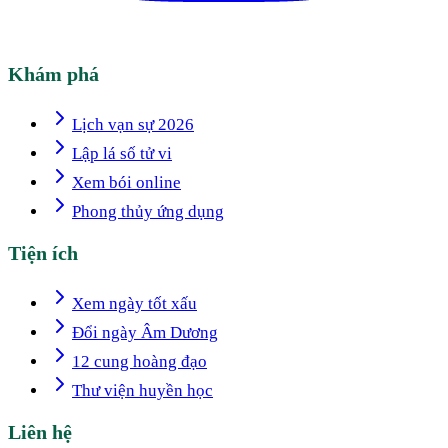
Khám phá
Lịch vạn sự 2026
Lập lá số tử vi
Xem bói online
Phong thủy ứng dụng
Tiện ích
Xem ngày tốt xấu
Đổi ngày Âm Dương
12 cung hoàng đạo
Thư viện huyền học
Liên hệ