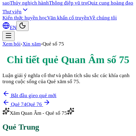
sao
Thủy nghịch hành
Thông điệp vũ trụ
Quiz cung hoàng đạo
Thư viện
Kiến thức huyền học
Văn khấn cổ truyền
Về chúng tôi
EN
Xem bói
›
Xin xăm
›
Quẻ số
75
Chi tiết quẻ Quan Âm số
75
Luận giải ý nghĩa cổ thư và phân tích sâu sắc các khía cạnh
trong cuộc sống của Quẻ xăm số
75
.
Bắt đầu gieo quẻ mới
Quẻ
74
Quẻ
76
Xăm Quan Âm - Quẻ số
75
Quẻ
Trung