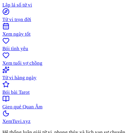
Lập lá số tử vi
Tử vi trọn đời
Xem ngày tốt
Bói tình yêu
Xem tuổi vợ chồng
Tử vi hàng ngày
Bói bài Tarot
Gieo quẻ Quan Âm
XemTuvi
.xyz
Hệ thống luận giải tử vi, phong thủy và lịch vạn sự chuyên