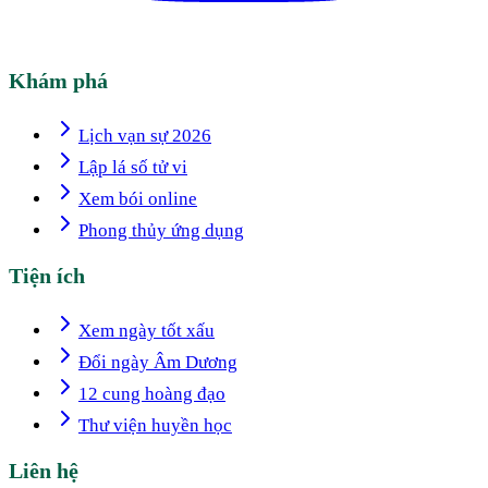
Khám phá
Lịch vạn sự 2026
Lập lá số tử vi
Xem bói online
Phong thủy ứng dụng
Tiện ích
Xem ngày tốt xấu
Đổi ngày Âm Dương
12 cung hoàng đạo
Thư viện huyền học
Liên hệ