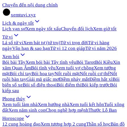
Chuyển đến nội dung chính
xemtuvi.xyz
Lịch & ngày tốt
Lịch vạn sự
Xem ngày tốt xấu
Chuyển đổi lịch
Xem giờ tốt
Tử vi
Lá số tử vi
Xem bát tự (tứ trụ)
Tử vi trọn đời
Tử vi hàng
ngày
Vận hạn & sao hạn
Tử vi 12 con giáp
Tử vi năm 2026
Xem bói
Bói bài Tây
Xem bói bài Tây tình yêu
Bói Tarot
Bói Kiều
Xin
xăm Quan Âm
Bói tình yêu
Xem tuổi vợ chồng
Xem tướng
mặt
Bói chỉ tay
Bói hoa tay
Nốt ruồi mặt
Nốt ruồi cơ thể
Nốt
ruồi bàn tay
Giải mã giấc mơ
Điềm nháy mắt
Điềm hắt xì
Bói
biển số xe
Bói số điện thoại
Bói điểm thi
Bói kiếp trước
Bói
kiếp sau
Phong thủy
Xem tuổi làm nhà
Xem hướng nhà
Xem tuổi kết hôn
Tuổi xông
đất
Xem năm sinh con
Chọn nghề hợp mệnh
Thước Lỗ Ban
Horoscope
12 cung hoàng đạo
Xem tương hợp 2 cung
Thần số học
Bản đồ