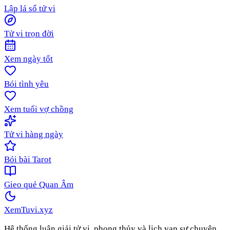
Lập lá số tử vi
Tử vi trọn đời
Xem ngày tốt
Bói tình yêu
Xem tuổi vợ chồng
Tử vi hàng ngày
Bói bài Tarot
Gieo quẻ Quan Âm
XemTuvi
.xyz
Hệ thống luận giải tử vi, phong thủy và lịch vạn sự chuyên