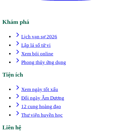
Khám phá
Lịch vạn sự 2026
Lập lá số tử vi
Xem bói online
Phong thủy ứng dụng
Tiện ích
Xem ngày tốt xấu
Đổi ngày Âm Dương
12 cung hoàng đạo
Thư viện huyền học
Liên hệ