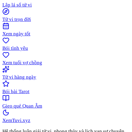
Lập lá số tử vi
Tử vi trọn đời
Xem ngày tốt
Bói tình yêu
Xem tuổi vợ chồng
Tử vi hàng ngày
Bói bài Tarot
Gieo quẻ Quan Âm
XemTuvi
.xyz
Hệ thống luận giải tử vi, phong thủy và lịch vạn sự chuyên