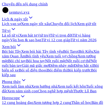
Chuyển đến nội dung chính
xemtuvi.xyz
Lịch & ngày tốt
Lịch vạn sự
Xem ngày tốt xấu
Chuyển đổi lịch
Xem giờ tốt
Tử vi
Lá số tử vi
Xem bát tự (tứ trụ)
Tử vi trọn đời
Tử vi hàng
ngày
Vận hạn & sao hạn
Tử vi 12 con giáp
Tử vi năm 2026
Xem bói
Bói bài Tây
Xem bói bài Tây tình yêu
Bói Tarot
Bói Kiều
Xin
xăm Quan Âm
Bói tình yêu
Xem tuổi vợ chồng
Xem tướng
mặt
Bói chỉ tay
Bói hoa tay
Nốt ruồi mặt
Nốt ruồi cơ thể
Nốt
ruồi bàn tay
Giải mã giấc mơ
Điềm nháy mắt
Điềm hắt xì
Bói
biển số xe
Bói số điện thoại
Bói điểm thi
Bói kiếp trước
Bói
kiếp sau
Phong thủy
Xem tuổi làm nhà
Xem hướng nhà
Xem tuổi kết hôn
Tuổi xông
đất
Xem năm sinh con
Chọn nghề hợp mệnh
Thước Lỗ Ban
Horoscope
12 cung hoàng đạo
Xem tương hợp 2 cung
Thần số học
Bản đồ