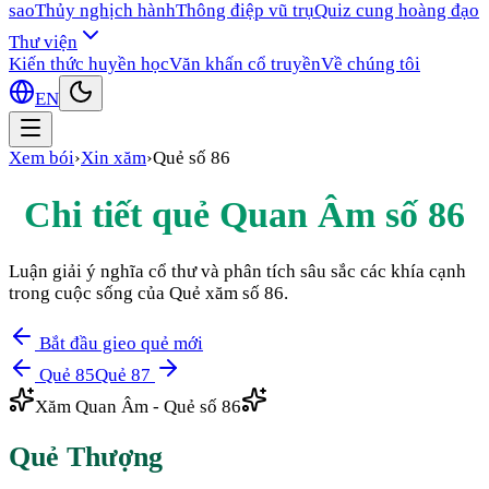
sao
Thủy nghịch hành
Thông điệp vũ trụ
Quiz cung hoàng đạo
Thư viện
Kiến thức huyền học
Văn khấn cổ truyền
Về chúng tôi
EN
Xem bói
›
Xin xăm
›
Quẻ số
86
Chi tiết quẻ Quan Âm số
86
Luận giải ý nghĩa cổ thư và phân tích sâu sắc các khía cạnh
trong cuộc sống của Quẻ xăm số
86
.
Bắt đầu gieo quẻ mới
Quẻ
85
Quẻ
87
Xăm Quan Âm - Quẻ số
86
Quẻ
Thượng