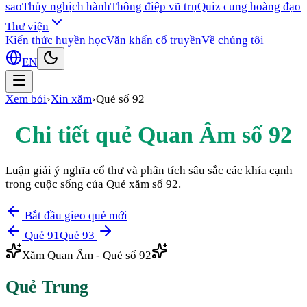
sao
Thủy nghịch hành
Thông điệp vũ trụ
Quiz cung hoàng đạo
Thư viện
Kiến thức huyền học
Văn khấn cổ truyền
Về chúng tôi
EN
Xem bói
›
Xin xăm
›
Quẻ số
92
Chi tiết quẻ Quan Âm số
92
Luận giải ý nghĩa cổ thư và phân tích sâu sắc các khía cạnh
trong cuộc sống của Quẻ xăm số
92
.
Bắt đầu gieo quẻ mới
Quẻ
91
Quẻ
93
Xăm Quan Âm - Quẻ số
92
Quẻ
Trung