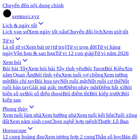
Chuyển đến nội dung chính
xemtuvi.xyz
Lịch & ngày tốt
Lịch vạn sự
Xem ngày tốt xấu
Chuyển đổi lịch
Xem giờ tốt
Tử vi
Lá số tử vi
Xem bát tự (tứ trụ)
Tử vi trọn đời
Tử vi hàng
ngày
Vận hạn & sao hạn
Tử vi 12 con giáp
Tử vi năm 2026
Xem bói
Bói bài Tây
Xem bói bài Tây tình yêu
Bói Tarot
Bói Kiều
Xin
xăm Quan Âm
Bói tình yêu
Xem tuổi vợ chồng
Xem tướng
mặt
Bói chỉ tay
Bói hoa tay
Nốt ruồi mặt
Nốt ruồi cơ thể
Nốt
ruồi bàn tay
Giải mã giấc mơ
Điềm nháy mắt
Điềm hắt xì
Bói
biển số xe
Bói số điện thoại
Bói điểm thi
Bói kiếp trước
Bói
kiếp sau
Phong thủy
Xem tuổi làm nhà
Xem hướng nhà
Xem tuổi kết hôn
Tuổi xông
đất
Xem năm sinh con
Chọn nghề hợp mệnh
Thước Lỗ Ban
Horoscope
12 cung hoàng đạo
Xem tương hợp 2 cung
Thần số học
Bản đồ