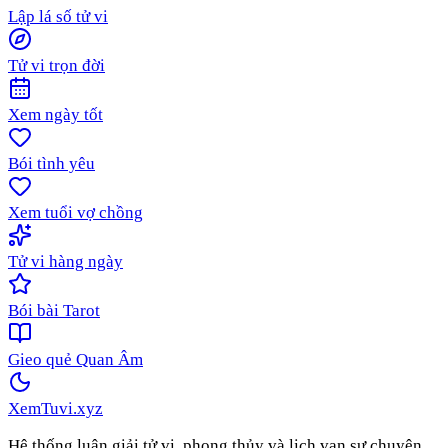
Lập lá số tử vi
Tử vi trọn đời
Xem ngày tốt
Bói tình yêu
Xem tuổi vợ chồng
Tử vi hàng ngày
Bói bài Tarot
Gieo quẻ Quan Âm
XemTuvi
.xyz
Hệ thống luận giải tử vi, phong thủy và lịch vạn sự chuyên