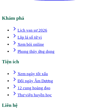
Khám phá
Lịch vạn sự 2026
Lập lá số tử vi
Xem bói online
Phong thủy ứng dụng
Tiện ích
Xem ngày tốt xấu
Đổi ngày Âm Dương
12 cung hoàng đạo
Thư viện huyền học
Liên hệ