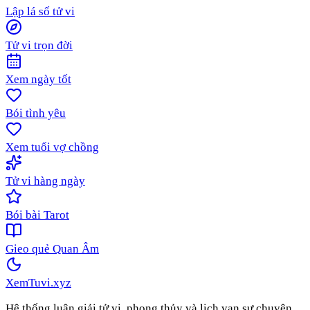
Lập lá số tử vi
Tử vi trọn đời
Xem ngày tốt
Bói tình yêu
Xem tuổi vợ chồng
Tử vi hàng ngày
Bói bài Tarot
Gieo quẻ Quan Âm
XemTuvi
.xyz
Hệ thống luận giải tử vi, phong thủy và lịch vạn sự chuyên