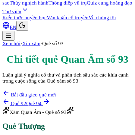
sao
Thủy nghịch hành
Thông điệp vũ trụ
Quiz cung hoàng đạo
Thư viện
Kiến thức huyền học
Văn khấn cổ truyền
Về chúng tôi
EN
Xem bói
›
Xin xăm
›
Quẻ số
93
Chi tiết quẻ Quan Âm số
93
Luận giải ý nghĩa cổ thư và phân tích sâu sắc các khía cạnh
trong cuộc sống của Quẻ xăm số
93
.
Bắt đầu gieo quẻ mới
Quẻ
92
Quẻ
94
Xăm Quan Âm - Quẻ số
93
Quẻ
Thượng