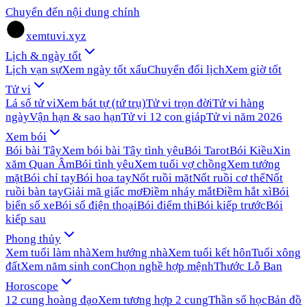
Chuyển đến nội dung chính
xemtuvi.xyz
Lịch & ngày tốt
Lịch vạn sự
Xem ngày tốt xấu
Chuyển đổi lịch
Xem giờ tốt
Tử vi
Lá số tử vi
Xem bát tự (tứ trụ)
Tử vi trọn đời
Tử vi hàng
ngày
Vận hạn & sao hạn
Tử vi 12 con giáp
Tử vi năm 2026
Xem bói
Bói bài Tây
Xem bói bài Tây tình yêu
Bói Tarot
Bói Kiều
Xin
xăm Quan Âm
Bói tình yêu
Xem tuổi vợ chồng
Xem tướng
mặt
Bói chỉ tay
Bói hoa tay
Nốt ruồi mặt
Nốt ruồi cơ thể
Nốt
ruồi bàn tay
Giải mã giấc mơ
Điềm nháy mắt
Điềm hắt xì
Bói
biển số xe
Bói số điện thoại
Bói điểm thi
Bói kiếp trước
Bói
kiếp sau
Phong thủy
Xem tuổi làm nhà
Xem hướng nhà
Xem tuổi kết hôn
Tuổi xông
đất
Xem năm sinh con
Chọn nghề hợp mệnh
Thước Lỗ Ban
Horoscope
12 cung hoàng đạo
Xem tương hợp 2 cung
Thần số học
Bản đồ