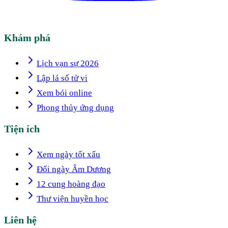
Khám phá
Lịch vạn sự 2026
Lập lá số tử vi
Xem bói online
Phong thủy ứng dụng
Tiện ích
Xem ngày tốt xấu
Đổi ngày Âm Dương
12 cung hoàng đạo
Thư viện huyền học
Liên hệ