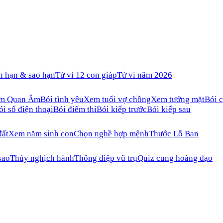
n hạn & sao hạn
Tử vi 12 con giáp
Tử vi năm 2026
ăm Quan Âm
Bói tình yêu
Xem tuổi vợ chồng
Xem tướng mặt
Bói c
ói số điện thoại
Bói điểm thi
Bói kiếp trước
Bói kiếp sau
đất
Xem năm sinh con
Chọn nghề hợp mệnh
Thước Lỗ Ban
sao
Thủy nghịch hành
Thông điệp vũ trụ
Quiz cung hoàng đạo