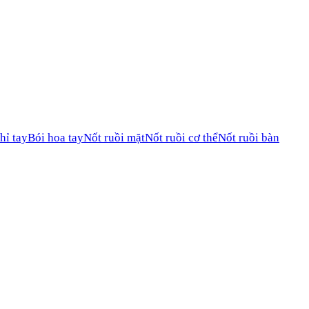
hỉ tay
Bói hoa tay
Nốt ruồi mặt
Nốt ruồi cơ thể
Nốt ruồi bàn