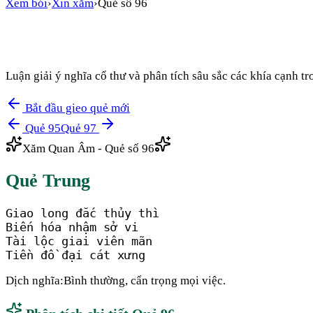
Xem bói
›
Xin xăm
›
Quẻ số
96
Luận giải ý nghĩa cổ thư và phân tích sâu sắc các khía cạnh 
Bắt đầu gieo quẻ mới
Quẻ
95
Quẻ
97
Xăm Quan Âm - Quẻ số
96
Quẻ
Trung
Giao long đắc thủy thì

Biến hóa nhậm sở vi

Tài lộc giai viên mãn

Tiền đồ đại cát xưng
Dịch nghĩa:
Bình thường, cẩn trọng mọi việc.