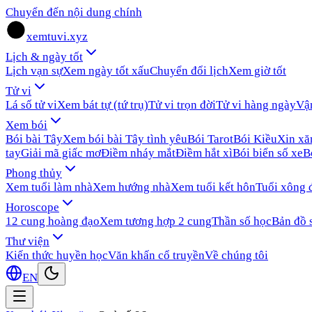
Chuyển đến nội dung chính
xemtuvi.xyz
Lịch & ngày tốt
Lịch vạn sự
Xem ngày tốt xấu
Chuyển đổi lịch
Xem giờ tốt
Tử vi
Lá số tử vi
Xem bát tự (tứ trụ)
Tử vi trọn đời
Tử vi hàng ngày
Vậ
Xem bói
Bói bài Tây
Xem bói bài Tây tình yêu
Bói Tarot
Bói Kiều
Xin x
tay
Giải mã giấc mơ
Điềm nháy mắt
Điềm hắt xì
Bói biển số xe
B
Phong thủy
Xem tuổi làm nhà
Xem hướng nhà
Xem tuổi kết hôn
Tuổi xông 
Horoscope
12 cung hoàng đạo
Xem tương hợp 2 cung
Thần số học
Bản đồ 
Thư viện
Kiến thức huyền học
Văn khấn cổ truyền
Về chúng tôi
EN