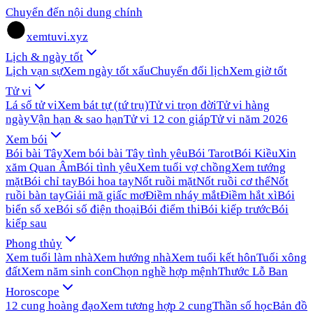
Chuyển đến nội dung chính
xemtuvi.xyz
Lịch & ngày tốt
Lịch vạn sự
Xem ngày tốt xấu
Chuyển đổi lịch
Xem giờ tốt
Tử vi
Lá số tử vi
Xem bát tự (tứ trụ)
Tử vi trọn đời
Tử vi hàng
ngày
Vận hạn & sao hạn
Tử vi 12 con giáp
Tử vi năm 2026
Xem bói
Bói bài Tây
Xem bói bài Tây tình yêu
Bói Tarot
Bói Kiều
Xin
xăm Quan Âm
Bói tình yêu
Xem tuổi vợ chồng
Xem tướng
mặt
Bói chỉ tay
Bói hoa tay
Nốt ruồi mặt
Nốt ruồi cơ thể
Nốt
ruồi bàn tay
Giải mã giấc mơ
Điềm nháy mắt
Điềm hắt xì
Bói
biển số xe
Bói số điện thoại
Bói điểm thi
Bói kiếp trước
Bói
kiếp sau
Phong thủy
Xem tuổi làm nhà
Xem hướng nhà
Xem tuổi kết hôn
Tuổi xông
đất
Xem năm sinh con
Chọn nghề hợp mệnh
Thước Lỗ Ban
Horoscope
12 cung hoàng đạo
Xem tương hợp 2 cung
Thần số học
Bản đồ