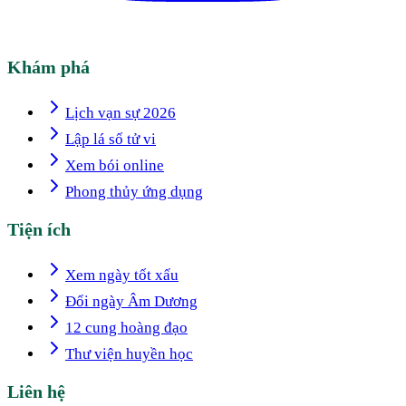
Khám phá
Lịch vạn sự 2026
Lập lá số tử vi
Xem bói online
Phong thủy ứng dụng
Tiện ích
Xem ngày tốt xấu
Đổi ngày Âm Dương
12 cung hoàng đạo
Thư viện huyền học
Liên hệ