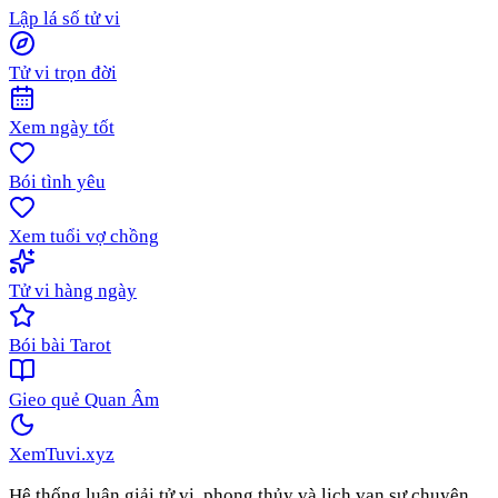
Lập lá số tử vi
Tử vi trọn đời
Xem ngày tốt
Bói tình yêu
Xem tuổi vợ chồng
Tử vi hàng ngày
Bói bài Tarot
Gieo quẻ Quan Âm
XemTuvi
.xyz
Hệ thống luận giải tử vi, phong thủy và lịch vạn sự chuyên