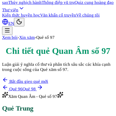
sao
Thủy nghịch hành
Thông điệp vũ trụ
Quiz cung hoàng đạo
Thư viện
Kiến thức huyền học
Văn khấn cổ truyền
Về chúng tôi
EN
Xem bói
›
Xin xăm
›
Quẻ số
97
Chi tiết quẻ Quan Âm số
97
Luận giải ý nghĩa cổ thư và phân tích sâu sắc các khía cạnh
trong cuộc sống của Quẻ xăm số
97
.
Bắt đầu gieo quẻ mới
Quẻ
96
Quẻ
98
Xăm Quan Âm - Quẻ số
97
Quẻ
Trung