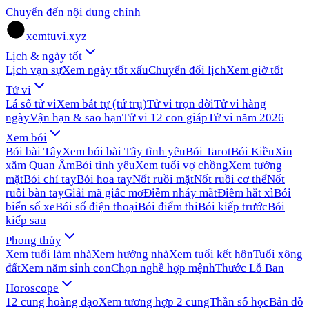
Chuyển đến nội dung chính
xemtuvi.xyz
Lịch & ngày tốt
Lịch vạn sự
Xem ngày tốt xấu
Chuyển đổi lịch
Xem giờ tốt
Tử vi
Lá số tử vi
Xem bát tự (tứ trụ)
Tử vi trọn đời
Tử vi hàng
ngày
Vận hạn & sao hạn
Tử vi 12 con giáp
Tử vi năm 2026
Xem bói
Bói bài Tây
Xem bói bài Tây tình yêu
Bói Tarot
Bói Kiều
Xin
xăm Quan Âm
Bói tình yêu
Xem tuổi vợ chồng
Xem tướng
mặt
Bói chỉ tay
Bói hoa tay
Nốt ruồi mặt
Nốt ruồi cơ thể
Nốt
ruồi bàn tay
Giải mã giấc mơ
Điềm nháy mắt
Điềm hắt xì
Bói
biển số xe
Bói số điện thoại
Bói điểm thi
Bói kiếp trước
Bói
kiếp sau
Phong thủy
Xem tuổi làm nhà
Xem hướng nhà
Xem tuổi kết hôn
Tuổi xông
đất
Xem năm sinh con
Chọn nghề hợp mệnh
Thước Lỗ Ban
Horoscope
12 cung hoàng đạo
Xem tương hợp 2 cung
Thần số học
Bản đồ