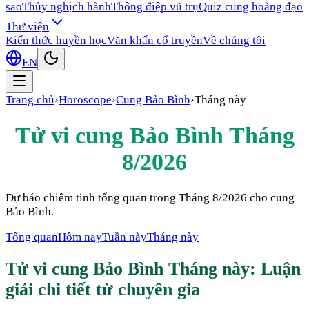
sao
Thủy nghịch hành
Thông điệp vũ trụ
Quiz cung hoàng đạo
Thư viện
Kiến thức huyền học
Văn khấn cổ truyền
Về chúng tôi
EN
Trang chủ
›
Horoscope
›
Cung
Bảo Bình
›
Tháng này
Tử vi cung
Bảo Bình
Tháng
8/2026
Dự báo chiêm tinh tổng quan trong
Tháng 8/2026
cho cung
Bảo Bình
.
Tổng quan
Hôm nay
Tuần này
Tháng này
Tử vi cung
Bảo Bình
Tháng này
: Luận
giải chi tiết từ chuyên gia