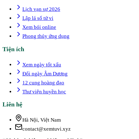
Lịch vạn sự 2026
Lập lá số tử vi
Xem bói online
Phong thủy ứng dụng
Tiện ích
Xem ngày tốt xấu
Đổi ngày Âm Dương
12 cung hoàng đạo
Thư viện huyền học
Liên hệ
Hà Nội, Việt Nam
contact@xemtuvi.xyz