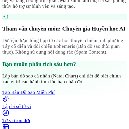
tuệ và tăng cường trực giác. Màu xanh lam nhạt là sắc phong
thủy hỗ trợ sự bình yên và sáng tạo.
A.I
Tham vấn chuyên môn: Chuyên gia Huyền học AI
Dữ liệu được tổng hợp từ các học thuyết chiêm tinh phương
Tây cổ điển và đối chiếu Ephemeris (Bản đồ sao thời gian
thực). Không sử dụng nội dung rác (Spam Content).
Bạn muốn phân tích sâu hơn?
Lập bản đồ sao cá nhân (Natal Chart) chi tiết để biết chính
xác vị trí các hành tinh lúc bạn chào đời.
Tạo Bản Đồ Sao Miễn Phí
Lập lá số tử vi
Tử vi trọn đời