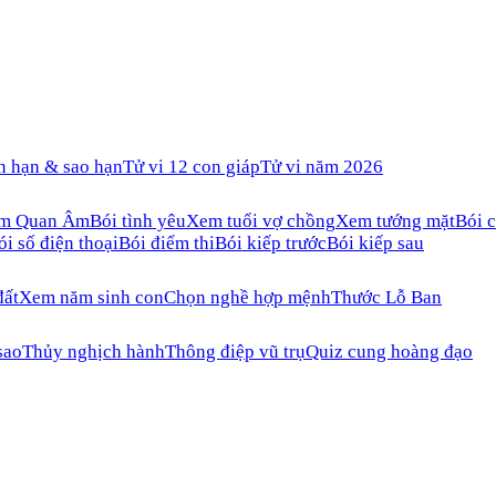
n hạn & sao hạn
Tử vi 12 con giáp
Tử vi năm 2026
ăm Quan Âm
Bói tình yêu
Xem tuổi vợ chồng
Xem tướng mặt
Bói c
ói số điện thoại
Bói điểm thi
Bói kiếp trước
Bói kiếp sau
đất
Xem năm sinh con
Chọn nghề hợp mệnh
Thước Lỗ Ban
sao
Thủy nghịch hành
Thông điệp vũ trụ
Quiz cung hoàng đạo