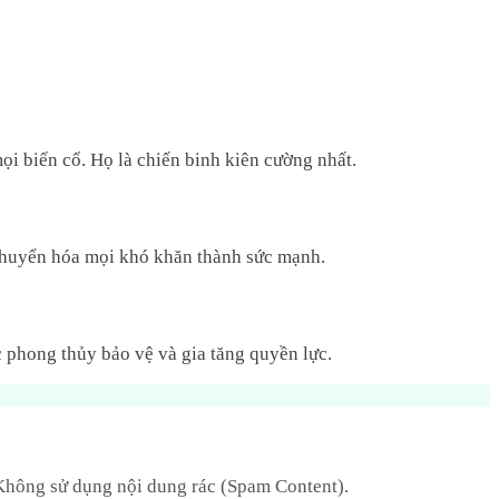
i biến cố. Họ là chiến binh kiên cường nhất.
g chuyển hóa mọi khó khăn thành sức mạnh.
c phong thủy bảo vệ và gia tăng quyền lực.
 Không sử dụng nội dung rác (Spam Content).