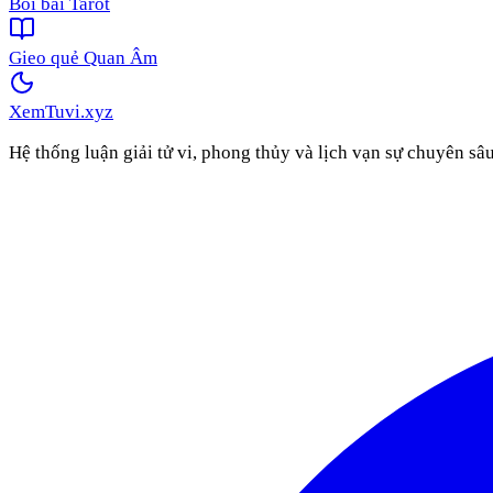
Bói bài Tarot
Gieo quẻ Quan Âm
XemTuvi
.xyz
Hệ thống luận giải tử vi, phong thủy và lịch vạn sự chuyên sâ