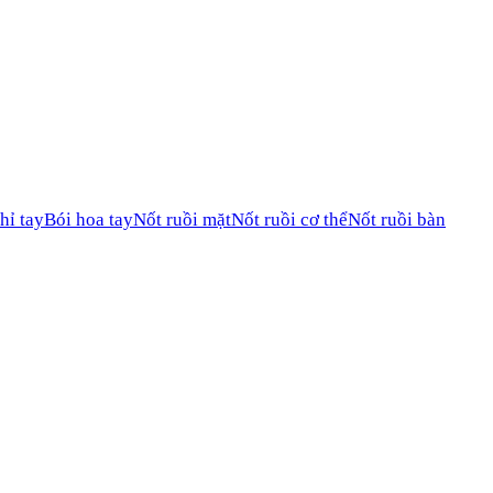
hỉ tay
Bói hoa tay
Nốt ruồi mặt
Nốt ruồi cơ thể
Nốt ruồi bàn