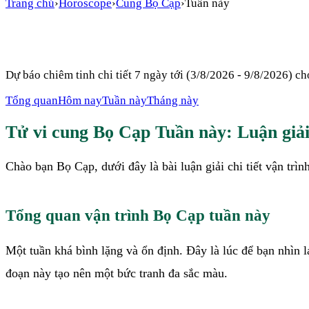
Trang chủ
›
Horoscope
›
Cung
Bọ Cạp
›
Tuần này
Dự báo chiêm tinh chi tiết 7 ngày tới (
3/8/2026 - 9/8/2026
) c
Tổng quan
Hôm nay
Tuần này
Tháng này
Tử vi cung
Bọ Cạp
Tuần này
: Luận giải
Chào bạn Bọ Cạp, dưới đây là bài luận giải chi tiết vận trì
Tổng quan vận trình Bọ Cạp tuần này
Một tuần khá bình lặng và ổn định. Đây là lúc để bạn nhìn 
đoạn này tạo nên một bức tranh đa sắc màu.