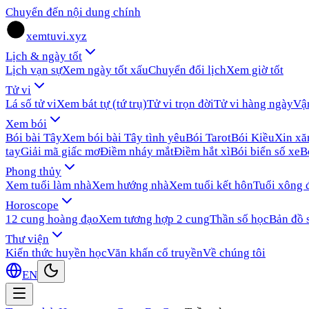
Chuyển đến nội dung chính
xemtuvi.xyz
Lịch & ngày tốt
Lịch vạn sự
Xem ngày tốt xấu
Chuyển đổi lịch
Xem giờ tốt
Tử vi
Lá số tử vi
Xem bát tự (tứ trụ)
Tử vi trọn đời
Tử vi hàng ngày
Vậ
Xem bói
Bói bài Tây
Xem bói bài Tây tình yêu
Bói Tarot
Bói Kiều
Xin x
tay
Giải mã giấc mơ
Điềm nháy mắt
Điềm hắt xì
Bói biển số xe
B
Phong thủy
Xem tuổi làm nhà
Xem hướng nhà
Xem tuổi kết hôn
Tuổi xông 
Horoscope
12 cung hoàng đạo
Xem tương hợp 2 cung
Thần số học
Bản đồ 
Thư viện
Kiến thức huyền học
Văn khấn cổ truyền
Về chúng tôi
EN