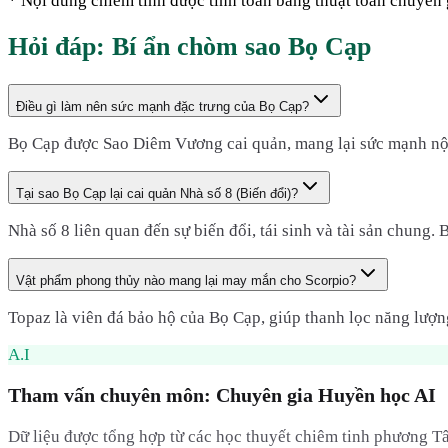
* Nội dung chiêm tinh được tính toán bằng thuật toán chuyên g
Hỏi đáp: Bí ẩn chòm sao
Bọ Cạp
Điều gì làm nên sức mạnh đặc trưng của Bọ Cạp?
Bọ Cạp được Sao Diêm Vương cai quản, mang lại sức mạnh nội t
Tại sao Bọ Cạp lại cai quản Nhà số 8 (Biến đổi)?
Nhà số 8 liên quan đến sự biến đổi, tái sinh và tài sản chung
Vật phẩm phong thủy nào mang lại may mắn cho Scorpio?
Topaz là viên đá bảo hộ của Bọ Cạp, giúp thanh lọc năng lượn
A.I
Tham vấn chuyên môn: Chuyên gia Huyền học AI
Dữ liệu được tổng hợp từ các học thuyết chiêm tinh phương Tâ