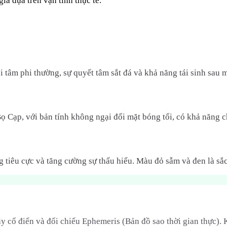
ia dựa trên vận tinh thực tế.
âm phi thường, sự quyết tâm sắt đá và khả năng tái sinh sau mọ
. Bọ Cạp, với bản tính không ngại đối mặt bóng tối, có khả năn
g tiêu cực và tăng cường sự thấu hiểu. Màu đỏ sẫm và đen là sắ
y cổ điển và đối chiếu Ephemeris (Bản đồ sao thời gian thực).