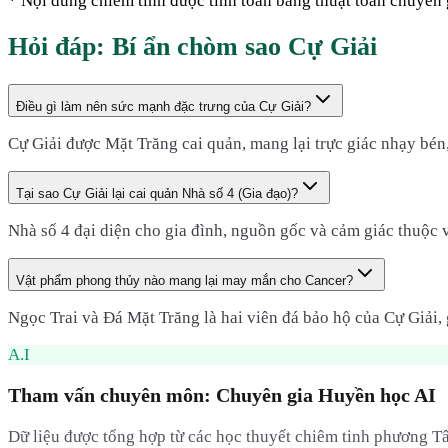
* Nội dung chiêm tinh được tính toán bằng thuật toán chuyên g
Hỏi đáp: Bí ẩn chòm sao
Cự Giải
Điều gì làm nên sức mạnh đặc trưng của Cự Giải?
Cự Giải được Mặt Trăng cai quản, mang lại trực giác nhạy bén
Tại sao Cự Giải lại cai quản Nhà số 4 (Gia đạo)?
Nhà số 4 đại diện cho gia đình, nguồn gốc và cảm giác thuộc v
Vật phẩm phong thủy nào mang lại may mắn cho Cancer?
Ngọc Trai và Đá Mặt Trăng là hai viên đá bảo hộ của Cự Giải,
A.I
Tham vấn chuyên môn: Chuyên gia Huyền học AI
Dữ liệu được tổng hợp từ các học thuyết chiêm tinh phương Tâ