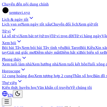
Chuyển đến nội dung chính
xemtuvi.xyz
Lịch & ngày tốt
Lịch vạn sự
Xem ngày tốt xấu
Chuyển đổi lịch
Xem giờ tốt
Tử vi
Lá số tử vi
Xem bát tự (tứ trụ)
Tử vi trọn đời
Tử vi hàng ngày
Vậ
Xem bói
Bói bài Tây
Xem bói bài Tây tình yêu
Bói Tarot
Bói Kiều
Xin x
tay
Giải mã giấc mơ
Điềm nháy mắt
Điềm hắt xì
Bói biển số xe
B
Phong thủy
Xem tuổi làm nhà
Xem hướng nhà
Xem tuổi kết hôn
Tuổi xông 
Horoscope
12 cung hoàng đạo
Xem tương hợp 2 cung
Thần số học
Bản đồ 
Thư viện
Kiến thức huyền học
Văn khấn cổ truyền
Về chúng tôi
EN