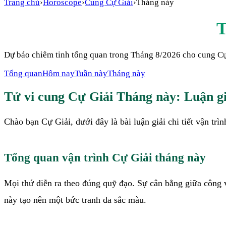
Trang chủ
›
Horoscope
›
Cung
Cự Giải
›
Tháng này
T
Dự báo chiêm tinh tổng quan trong
Tháng 8/2026
cho cung
Cự
Tổng quan
Hôm nay
Tuần này
Tháng này
Tử vi cung
Cự Giải
Tháng này
: Luận gi
Chào bạn Cự Giải, dưới đây là bài luận giải chi tiết vận trì
Tổng quan vận trình Cự Giải tháng này
Mọi thứ diễn ra theo đúng quỹ đạo. Sự cân bằng giữa công v
này tạo nên một bức tranh đa sắc màu.