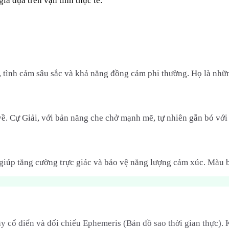
ia dựa trên vận tinh thực tế.
, tình cảm sâu sắc và khả năng đồng cảm phi thường. Họ là nhữn
ề. Cự Giải, với bản năng che chở mạnh mẽ, tự nhiên gắn bó với 
 giúp tăng cường trực giác và bảo vệ năng lượng cảm xúc. Màu b
y cổ điển và đối chiếu Ephemeris (Bản đồ sao thời gian thực).