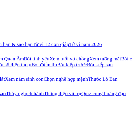
n hạn & sao hạn
Tử vi 12 con giáp
Tử vi năm 2026
ăm Quan Âm
Bói tình yêu
Xem tuổi vợ chồng
Xem tướng mặt
Bói c
ói số điện thoại
Bói điểm thi
Bói kiếp trước
Bói kiếp sau
đất
Xem năm sinh con
Chọn nghề hợp mệnh
Thước Lỗ Ban
sao
Thủy nghịch hành
Thông điệp vũ trụ
Quiz cung hoàng đạo