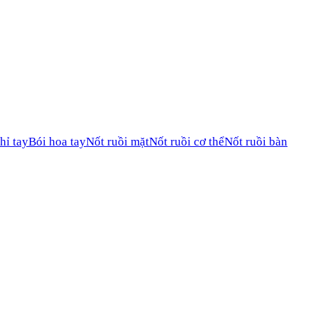
hỉ tay
Bói hoa tay
Nốt ruồi mặt
Nốt ruồi cơ thể
Nốt ruồi bàn