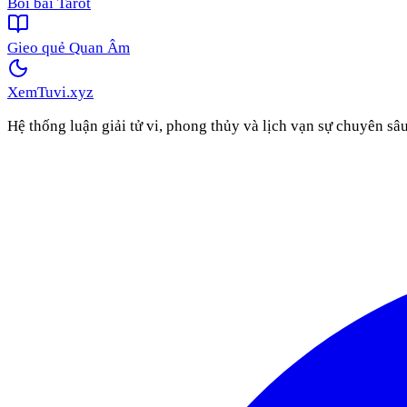
Bói bài Tarot
Gieo quẻ Quan Âm
XemTuvi
.xyz
Hệ thống luận giải tử vi, phong thủy và lịch vạn sự chuyên sâ