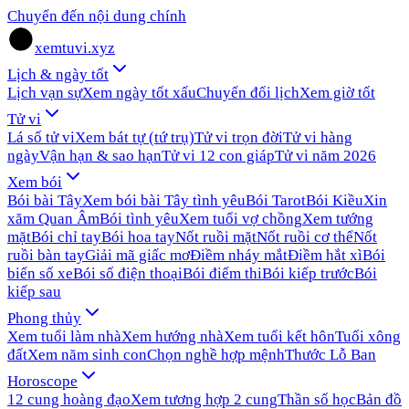
Chuyển đến nội dung chính
xemtuvi.xyz
Lịch & ngày tốt
Lịch vạn sự
Xem ngày tốt xấu
Chuyển đổi lịch
Xem giờ tốt
Tử vi
Lá số tử vi
Xem bát tự (tứ trụ)
Tử vi trọn đời
Tử vi hàng
ngày
Vận hạn & sao hạn
Tử vi 12 con giáp
Tử vi năm 2026
Xem bói
Bói bài Tây
Xem bói bài Tây tình yêu
Bói Tarot
Bói Kiều
Xin
xăm Quan Âm
Bói tình yêu
Xem tuổi vợ chồng
Xem tướng
mặt
Bói chỉ tay
Bói hoa tay
Nốt ruồi mặt
Nốt ruồi cơ thể
Nốt
ruồi bàn tay
Giải mã giấc mơ
Điềm nháy mắt
Điềm hắt xì
Bói
biển số xe
Bói số điện thoại
Bói điểm thi
Bói kiếp trước
Bói
kiếp sau
Phong thủy
Xem tuổi làm nhà
Xem hướng nhà
Xem tuổi kết hôn
Tuổi xông
đất
Xem năm sinh con
Chọn nghề hợp mệnh
Thước Lỗ Ban
Horoscope
12 cung hoàng đạo
Xem tương hợp 2 cung
Thần số học
Bản đồ