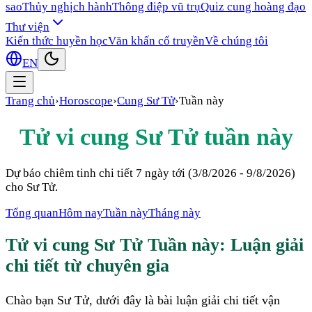
sao
Thủy nghịch hành
Thông điệp vũ trụ
Quiz cung hoàng đạo
Thư viện
Kiến thức huyền học
Văn khấn cổ truyền
Về chúng tôi
EN
Trang chủ
›
Horoscope
›
Cung
Sư Tử
›
Tuần này
Tử vi cung
Sư Tử
tuần này
Dự báo chiêm tinh chi tiết 7 ngày tới (
3/8/2026 - 9/8/2026
)
cho
Sư Tử
.
Tổng quan
Hôm nay
Tuần này
Tháng này
Tử vi cung
Sư Tử
Tuần này
: Luận giải
chi tiết từ chuyên gia
Chào bạn Sư Tử, dưới đây là bài luận giải chi tiết vận