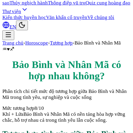
sao
Thủy nghịch hành
Thông điệp vũ trụ
Quiz cung hoàng đạo
Thư viện
Kiến thức huyền học
Văn khấn cổ truyền
Về chúng tôi
EN
Trang chủ
›
Horoscope
›
Tương hợp
›
Bảo Bình
và
Nhân Mã
♒
♥
♐
Bảo Bình
và
Nhân Mã
có
hợp nhau không?
Phân tích chi tiết mức độ tương hợp giữa
Bảo Bình
và
Nhân
Mã
trong tình yêu, sự nghiệp và cuộc sống
Mức tương hợp
8
/10
Khí + Lửa
Bảo Bình và Nhân Mã có nền tảng hòa hợp vững
chắc, hỗ trợ nhau cả trong tình yêu lẫn cuộc sống.