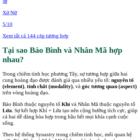
♍
Xử Nữ
5
/10
Xem tất cả 144 cặp tương hợp
Tại sao
Bảo Bình
và
Nhân Mã
hợp
nhau
?
Trong chiêm tinh học phương Tây, sự tương hợp giữa hai
cung hoàng đạo được đánh giá qua nhiều yếu tố:
nguyên tố
(element)
,
tính chất (modality)
, và
góc tương quan (aspect)
trên vòng hoàng đạo.
Bảo Bình
thuộc nguyên tố
Khí
và
Nhân Mã
thuộc nguyên tố
Lửa
. Sự kết hợp
Khí + Lửa
tạo nên cộng hưởng tích cực, giúp
cả hai dễ dàng hòa hợp trong hầu hết mọi khía cạnh cuộc
sống
.
Theo hệ thống Synastry trong chiêm tinh học, mối quan hệ