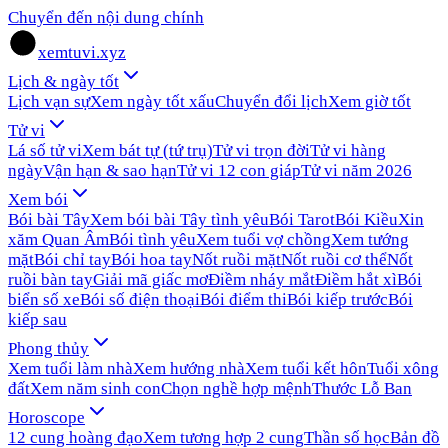
Chuyển đến nội dung chính
xemtuvi.xyz
Lịch & ngày tốt
Lịch vạn sự
Xem ngày tốt xấu
Chuyển đổi lịch
Xem giờ tốt
Tử vi
Lá số tử vi
Xem bát tự (tứ trụ)
Tử vi trọn đời
Tử vi hàng
ngày
Vận hạn & sao hạn
Tử vi 12 con giáp
Tử vi năm 2026
Xem bói
Bói bài Tây
Xem bói bài Tây tình yêu
Bói Tarot
Bói Kiều
Xin
xăm Quan Âm
Bói tình yêu
Xem tuổi vợ chồng
Xem tướng
mặt
Bói chỉ tay
Bói hoa tay
Nốt ruồi mặt
Nốt ruồi cơ thể
Nốt
ruồi bàn tay
Giải mã giấc mơ
Điềm nháy mắt
Điềm hắt xì
Bói
biển số xe
Bói số điện thoại
Bói điểm thi
Bói kiếp trước
Bói
kiếp sau
Phong thủy
Xem tuổi làm nhà
Xem hướng nhà
Xem tuổi kết hôn
Tuổi xông
đất
Xem năm sinh con
Chọn nghề hợp mệnh
Thước Lỗ Ban
Horoscope
12 cung hoàng đạo
Xem tương hợp 2 cung
Thần số học
Bản đồ