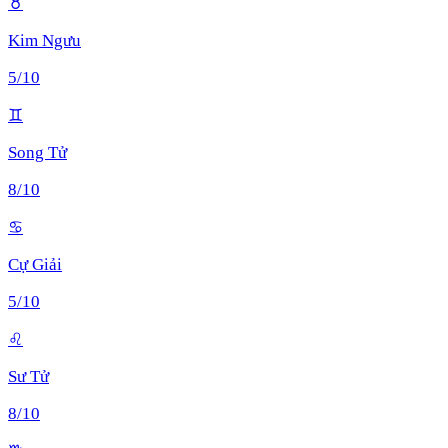
♉
Kim Ngưu
5
/10
♊
Song Tử
8
/10
♋
Cự Giải
5
/10
♌
Sư Tử
8
/10