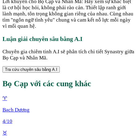
Lời khuyên cho Bọ Cạp và Nhân Mã: Hãy xem sự khác biệt
là cơ hội học hỏi, không phải rào cản. Thiết lập ranh giới
lành mạnh, tôn trọng không gian riêng của nhau. Cùng nhau
tìm "ngôn ngữ tình yêu" chung và cam kết nỗ lực mỗi ngày
vì mối quan hệ.
Luận giải chuyên sâu bằng A.I
Chuyên gia chiêm tinh A.I sẽ phân tích chi tiết Synastry giữa
Bọ Cạp
và
Nhân Mã
.
Tra cứu chuyên sâu bằng A.I
Bọ Cạp
với các cung khác
♈
Bạch Dương
4
/10
♉