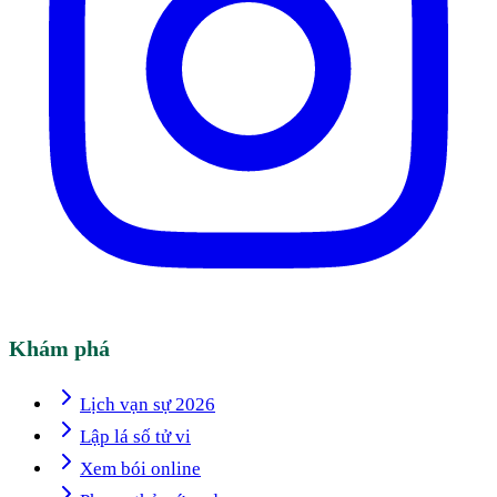
Khám phá
Lịch vạn sự 2026
Lập lá số tử vi
Xem bói online