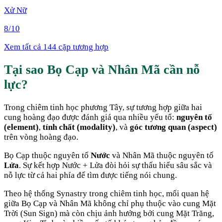
Xử Nữ
8
/10
Xem tất cả 144 cặp tương hợp
Tại sao
Bọ Cạp
và
Nhân Mã
cần nỗ
lực
?
Trong chiêm tinh học phương Tây, sự tương hợp giữa hai
cung hoàng đạo được đánh giá qua nhiều yếu tố:
nguyên tố
(element)
,
tính chất (modality)
, và
góc tương quan (aspect)
trên vòng hoàng đạo.
Bọ Cạp
thuộc nguyên tố
Nước
và
Nhân Mã
thuộc nguyên tố
Lửa
. Sự kết hợp
Nước + Lửa
đòi hỏi sự thấu hiểu sâu sắc và
nỗ lực từ cả hai phía để tìm được tiếng nói chung
.
Theo hệ thống Synastry trong chiêm tinh học, mối quan hệ
giữa
Bọ Cạp
và
Nhân Mã
không chỉ phụ thuộc vào cung Mặt
Trời (Sun Sign) mà còn chịu ảnh hưởng bởi cung Mặt Trăng,