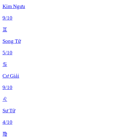
Kim Ngưu
9
/10
♊
Song Tử
5
/10
♋
Cự Giải
9
/10
♌
Sư Tử
4
/10
♍