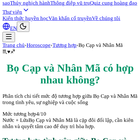
sao
Thủy nghịch hành
Thông điệp vũ trụ
Quiz cung hoàng đạo
Thư viện
Kiến thức huyền học
Văn khấn cổ truyền
Về chúng tôi
EN
Trang chủ
›
Horoscope
›
Tương hợp
›
Bọ Cạp
và
Nhân Mã
♏
♥
♐
Bọ Cạp
và
Nhân Mã
có hợp
nhau không?
Phân tích chi tiết mức độ tương hợp giữa
Bọ Cạp
và
Nhân Mã
trong tình yêu, sự nghiệp và cuộc sống
Mức tương hợp
4
/10
Nước + Lửa
Bọ Cạp và Nhân Mã là cặp đôi đối lập, cần kiên
nhẫn và quyết tâm cao để duy trì hòa hợp.