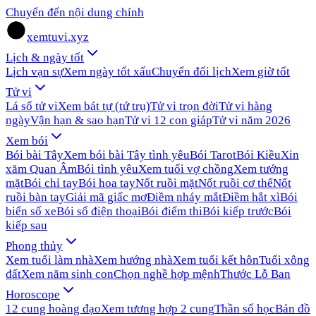
Chuyển đến nội dung chính
xemtuvi.xyz
Lịch & ngày tốt
Lịch vạn sự
Xem ngày tốt xấu
Chuyển đổi lịch
Xem giờ tốt
Tử vi
Lá số tử vi
Xem bát tự (tứ trụ)
Tử vi trọn đời
Tử vi hàng
ngày
Vận hạn & sao hạn
Tử vi 12 con giáp
Tử vi năm 2026
Xem bói
Bói bài Tây
Xem bói bài Tây tình yêu
Bói Tarot
Bói Kiều
Xin
xăm Quan Âm
Bói tình yêu
Xem tuổi vợ chồng
Xem tướng
mặt
Bói chỉ tay
Bói hoa tay
Nốt ruồi mặt
Nốt ruồi cơ thể
Nốt
ruồi bàn tay
Giải mã giấc mơ
Điềm nháy mắt
Điềm hắt xì
Bói
biển số xe
Bói số điện thoại
Bói điểm thi
Bói kiếp trước
Bói
kiếp sau
Phong thủy
Xem tuổi làm nhà
Xem hướng nhà
Xem tuổi kết hôn
Tuổi xông
đất
Xem năm sinh con
Chọn nghề hợp mệnh
Thước Lỗ Ban
Horoscope
12 cung hoàng đạo
Xem tương hợp 2 cung
Thần số học
Bản đồ