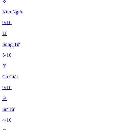
♉
Kim Ngưu
9
/10
♊
Song Tử
5
/10
♋
Cự Giải
9
/10
♌
Sư Tử
4
/10