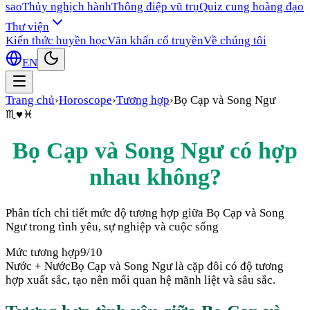
sao
Thủy nghịch hành
Thông điệp vũ trụ
Quiz cung hoàng đạo
Thư viện
Kiến thức huyền học
Văn khấn cổ truyền
Về chúng tôi
EN
Trang chủ
›
Horoscope
›
Tương hợp
›
Bọ Cạp
và
Song Ngư
♏
♥
♓
Bọ Cạp
và
Song Ngư
có hợp
nhau không?
Phân tích chi tiết mức độ tương hợp giữa
Bọ Cạp
và
Song
Ngư
trong tình yêu, sự nghiệp và cuộc sống
Mức tương hợp
9
/10
Nước + Nước
Bọ Cạp và Song Ngư là cặp đôi có độ tương
hợp xuất sắc, tạo nên mối quan hệ mãnh liệt và sâu sắc.