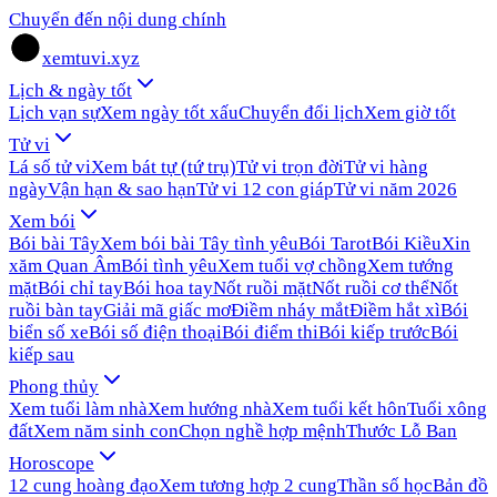
Chuyển đến nội dung chính
xemtuvi.xyz
Lịch & ngày tốt
Lịch vạn sự
Xem ngày tốt xấu
Chuyển đổi lịch
Xem giờ tốt
Tử vi
Lá số tử vi
Xem bát tự (tứ trụ)
Tử vi trọn đời
Tử vi hàng
ngày
Vận hạn & sao hạn
Tử vi 12 con giáp
Tử vi năm 2026
Xem bói
Bói bài Tây
Xem bói bài Tây tình yêu
Bói Tarot
Bói Kiều
Xin
xăm Quan Âm
Bói tình yêu
Xem tuổi vợ chồng
Xem tướng
mặt
Bói chỉ tay
Bói hoa tay
Nốt ruồi mặt
Nốt ruồi cơ thể
Nốt
ruồi bàn tay
Giải mã giấc mơ
Điềm nháy mắt
Điềm hắt xì
Bói
biển số xe
Bói số điện thoại
Bói điểm thi
Bói kiếp trước
Bói
kiếp sau
Phong thủy
Xem tuổi làm nhà
Xem hướng nhà
Xem tuổi kết hôn
Tuổi xông
đất
Xem năm sinh con
Chọn nghề hợp mệnh
Thước Lỗ Ban
Horoscope
12 cung hoàng đạo
Xem tương hợp 2 cung
Thần số học
Bản đồ