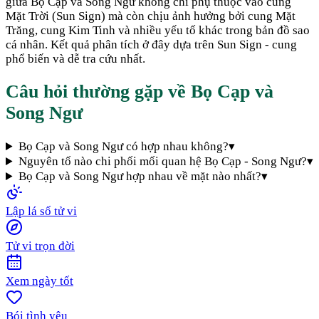
giữa
Bọ Cạp
và
Song Ngư
không chỉ phụ thuộc vào cung
Mặt Trời (Sun Sign) mà còn chịu ảnh hưởng bởi cung Mặt
Trăng, cung Kim Tinh và nhiều yếu tố khác trong bản đồ sao
cá nhân. Kết quả phân tích ở đây dựa trên Sun Sign - cung
phổ biến và dễ tra cứu nhất.
Câu hỏi thường gặp về
Bọ Cạp
và
Song Ngư
Bọ Cạp và Song Ngư có hợp nhau không?
▾
Nguyên tố nào chi phối mối quan hệ Bọ Cạp - Song Ngư?
▾
Bọ Cạp và Song Ngư hợp nhau về mặt nào nhất?
▾
Lập lá số tử vi
Tử vi trọn đời
Xem ngày tốt
Bói tình yêu