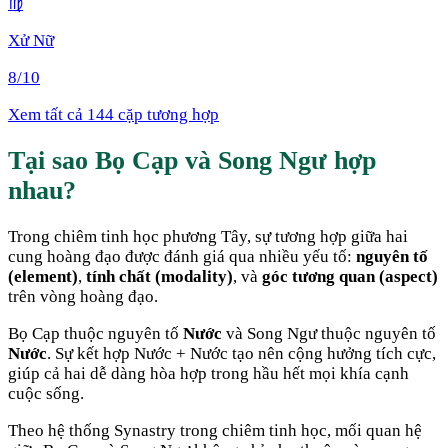
♍
Xử Nữ
8
/10
Xem tất cả 144 cặp tương hợp
Tại sao
Bọ Cạp
và
Song Ngư
hợp
nhau
?
Trong chiêm tinh học phương Tây, sự tương hợp giữa hai
cung hoàng đạo được đánh giá qua nhiều yếu tố:
nguyên tố
(element)
,
tính chất (modality)
, và
góc tương quan (aspect)
trên vòng hoàng đạo.
Bọ Cạp
thuộc nguyên tố
Nước
và
Song Ngư
thuộc nguyên tố
Nước
. Sự kết hợp
Nước + Nước
tạo nên cộng hưởng tích cực,
giúp cả hai dễ dàng hòa hợp trong hầu hết mọi khía cạnh
cuộc sống
.
Theo hệ thống Synastry trong chiêm tinh học, mối quan hệ