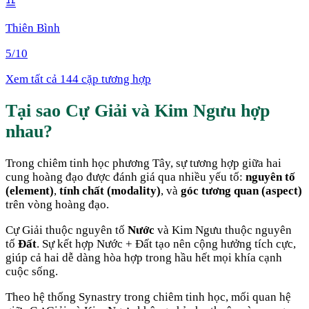
♎
Thiên Bình
5
/10
Xem tất cả 144 cặp tương hợp
Tại sao
Cự Giải
và
Kim Ngưu
hợp
nhau
?
Trong chiêm tinh học phương Tây, sự tương hợp giữa hai
cung hoàng đạo được đánh giá qua nhiều yếu tố:
nguyên tố
(element)
,
tính chất (modality)
, và
góc tương quan (aspect)
trên vòng hoàng đạo.
Cự Giải
thuộc nguyên tố
Nước
và
Kim Ngưu
thuộc nguyên
tố
Đất
. Sự kết hợp
Nước + Đất
tạo nên cộng hưởng tích cực,
giúp cả hai dễ dàng hòa hợp trong hầu hết mọi khía cạnh
cuộc sống
.
Theo hệ thống Synastry trong chiêm tinh học, mối quan hệ