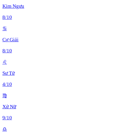
Kim Ngưu
8
/10
♋
Cự Giải
8
/10
♌
Sư Tử
4
/10
♍
Xử Nữ
9
/10
♎