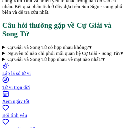
cung Kim Tinh và nhiều yếu tố khác trong bản đồ sao cá
nhân. Kết quả phân tích ở đây dựa trên Sun Sign - cung phổ
biến và dễ tra cứu nhất.
Câu hỏi thường gặp về
Cự Giải
và
Song Tử
Cự Giải và Song Tử có hợp nhau không?
▾
Nguyên tố nào chi phối mối quan hệ Cự Giải - Song Tử?
▾
Cự Giải và Song Tử hợp nhau về mặt nào nhất?
▾
Lập lá số tử vi
Tử vi trọn đời
Xem ngày tốt
Bói tình yêu