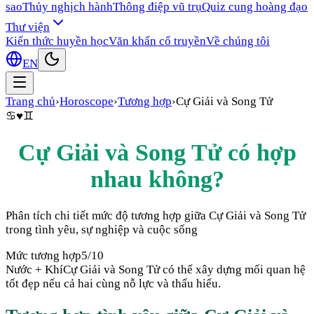
sao
Thủy nghịch hành
Thông điệp vũ trụ
Quiz cung hoàng đạo
Thư viện
Kiến thức huyền học
Văn khấn cổ truyền
Về chúng tôi
EN
Trang chủ
›
Horoscope
›
Tương hợp
›
Cự Giải
và
Song Tử
♋
♥
♊
Cự Giải
và
Song Tử
có hợp
nhau không?
Phân tích chi tiết mức độ tương hợp giữa
Cự Giải
và
Song Tử
trong tình yêu, sự nghiệp và cuộc sống
Mức tương hợp
5
/10
Nước + Khí
Cự Giải và Song Tử có thể xây dựng mối quan hệ
tốt đẹp nếu cả hai cùng nỗ lực và thấu hiểu.