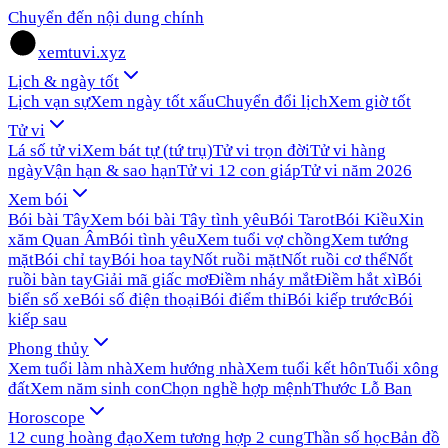
Chuyển đến nội dung chính
xemtuvi.xyz
Lịch & ngày tốt
Lịch vạn sự
Xem ngày tốt xấu
Chuyển đổi lịch
Xem giờ tốt
Tử vi
Lá số tử vi
Xem bát tự (tứ trụ)
Tử vi trọn đời
Tử vi hàng
ngày
Vận hạn & sao hạn
Tử vi 12 con giáp
Tử vi năm 2026
Xem bói
Bói bài Tây
Xem bói bài Tây tình yêu
Bói Tarot
Bói Kiều
Xin
xăm Quan Âm
Bói tình yêu
Xem tuổi vợ chồng
Xem tướng
mặt
Bói chỉ tay
Bói hoa tay
Nốt ruồi mặt
Nốt ruồi cơ thể
Nốt
ruồi bàn tay
Giải mã giấc mơ
Điềm nháy mắt
Điềm hắt xì
Bói
biển số xe
Bói số điện thoại
Bói điểm thi
Bói kiếp trước
Bói
kiếp sau
Phong thủy
Xem tuổi làm nhà
Xem hướng nhà
Xem tuổi kết hôn
Tuổi xông
đất
Xem năm sinh con
Chọn nghề hợp mệnh
Thước Lỗ Ban
Horoscope
12 cung hoàng đạo
Xem tương hợp 2 cung
Thần số học
Bản đồ