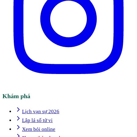
Khám phá
Lịch vạn sự 2026
Lập lá số tử vi
Xem bói online