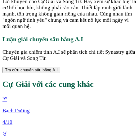
Lời khuyên cho Cự Giải và Song Tử: Hãy xem sự khác biệt là
cơ hội học hỏi, không phải rào cản. Thiết lập ranh giới lành
mạnh, tôn trọng không gian riêng của nhau. Cùng nhau tìm
"ngôn ngữ tình yêu" chung và cam kết nỗ lực mỗi ngày vì
mối quan hệ.
Luận giải chuyên sâu bằng A.I
Chuyên gia chiêm tinh A.I sẽ phân tích chi tiết Synastry giữa
Cự Giải
và
Song Tử
.
Tra cứu chuyên sâu bằng A.I
Cự Giải
với các cung khác
♈
Bạch Dương
4
/10
♉