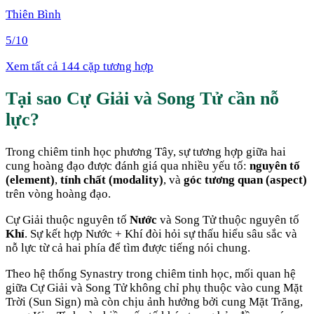
Thiên Bình
5
/10
Xem tất cả 144 cặp tương hợp
Tại sao
Cự Giải
và
Song Tử
cần nỗ
lực
?
Trong chiêm tinh học phương Tây, sự tương hợp giữa hai
cung hoàng đạo được đánh giá qua nhiều yếu tố:
nguyên tố
(element)
,
tính chất (modality)
, và
góc tương quan (aspect)
trên vòng hoàng đạo.
Cự Giải
thuộc nguyên tố
Nước
và
Song Tử
thuộc nguyên tố
Khí
. Sự kết hợp
Nước + Khí
đòi hỏi sự thấu hiểu sâu sắc và
nỗ lực từ cả hai phía để tìm được tiếng nói chung
.
Theo hệ thống Synastry trong chiêm tinh học, mối quan hệ
giữa
Cự Giải
và
Song Tử
không chỉ phụ thuộc vào cung Mặt
Trời (Sun Sign) mà còn chịu ảnh hưởng bởi cung Mặt Trăng,