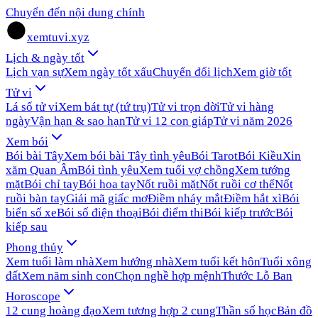
Chuyển đến nội dung chính
xemtuvi.xyz
Lịch & ngày tốt
Lịch vạn sự
Xem ngày tốt xấu
Chuyển đổi lịch
Xem giờ tốt
Tử vi
Lá số tử vi
Xem bát tự (tứ trụ)
Tử vi trọn đời
Tử vi hàng
ngày
Vận hạn & sao hạn
Tử vi 12 con giáp
Tử vi năm 2026
Xem bói
Bói bài Tây
Xem bói bài Tây tình yêu
Bói Tarot
Bói Kiều
Xin
xăm Quan Âm
Bói tình yêu
Xem tuổi vợ chồng
Xem tướng
mặt
Bói chỉ tay
Bói hoa tay
Nốt ruồi mặt
Nốt ruồi cơ thể
Nốt
ruồi bàn tay
Giải mã giấc mơ
Điềm nháy mắt
Điềm hắt xì
Bói
biển số xe
Bói số điện thoại
Bói điểm thi
Bói kiếp trước
Bói
kiếp sau
Phong thủy
Xem tuổi làm nhà
Xem hướng nhà
Xem tuổi kết hôn
Tuổi xông
đất
Xem năm sinh con
Chọn nghề hợp mệnh
Thước Lỗ Ban
Horoscope
12 cung hoàng đạo
Xem tương hợp 2 cung
Thần số học
Bản đồ