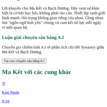
Lời khuyên cho Ma Kết và Bạch Dương: Hãy xem sự khác
biệt là cơ hội học hỏi, không phải rào cản. Thiết lập ranh giới
lành mạnh, tôn trọng không gian riêng của nhau. Cùng nhau
tìm "ngôn ngữ tình yêu" chung và cam kết nỗ lực mỗi ngày
vì mối quan hệ.
Luận giải chuyên sâu bằng A.I
Chuyên gia chiêm tinh A.I sẽ phân tích chi tiết Synastry giữa
Ma Kết
và
Bạch Dương
.
Tra cứu chuyên sâu bằng A.I
Ma Kết
với các cung khác
♉
Kim Ngưu
8
/10