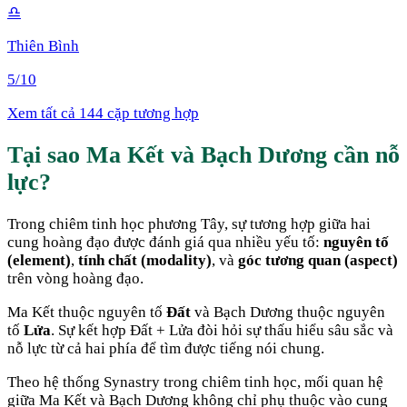
♎
Thiên Bình
5
/10
Xem tất cả 144 cặp tương hợp
Tại sao
Ma Kết
và
Bạch Dương
cần nỗ
lực
?
Trong chiêm tinh học phương Tây, sự tương hợp giữa hai
cung hoàng đạo được đánh giá qua nhiều yếu tố:
nguyên tố
(element)
,
tính chất (modality)
, và
góc tương quan (aspect)
trên vòng hoàng đạo.
Ma Kết
thuộc nguyên tố
Đất
và
Bạch Dương
thuộc nguyên
tố
Lửa
. Sự kết hợp
Đất + Lửa
đòi hỏi sự thấu hiểu sâu sắc và
nỗ lực từ cả hai phía để tìm được tiếng nói chung
.
Theo hệ thống Synastry trong chiêm tinh học, mối quan hệ
giữa
Ma Kết
và
Bạch Dương
không chỉ phụ thuộc vào cung