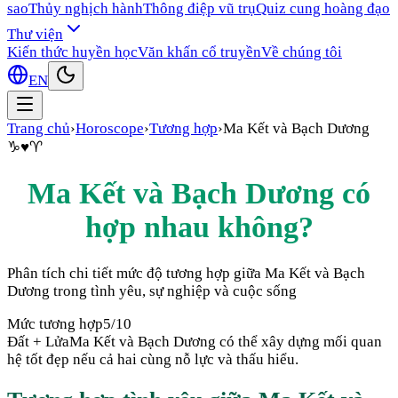
sao
Thủy nghịch hành
Thông điệp vũ trụ
Quiz cung hoàng đạo
Thư viện
Kiến thức huyền học
Văn khấn cổ truyền
Về chúng tôi
EN
Trang chủ
›
Horoscope
›
Tương hợp
›
Ma Kết
và
Bạch Dương
♑
♥
♈
Ma Kết
và
Bạch Dương
có
hợp nhau không?
Phân tích chi tiết mức độ tương hợp giữa
Ma Kết
và
Bạch
Dương
trong tình yêu, sự nghiệp và cuộc sống
Mức tương hợp
5
/10
Đất + Lửa
Ma Kết và Bạch Dương có thể xây dựng mối quan
hệ tốt đẹp nếu cả hai cùng nỗ lực và thấu hiểu.