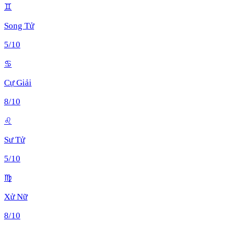
♊
Song Tử
5
/10
♋
Cự Giải
8
/10
♌
Sư Tử
5
/10
♍
Xử Nữ
8
/10