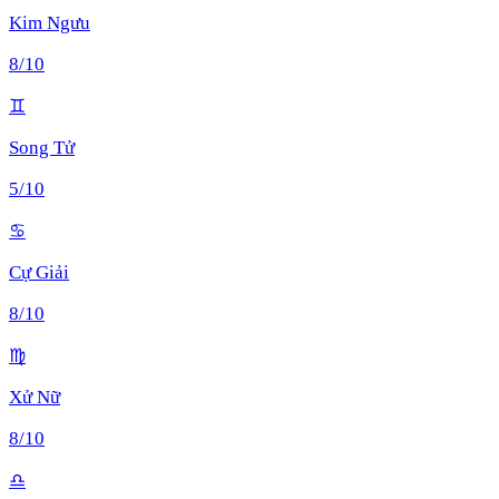
Kim Ngưu
8
/10
♊
Song Tử
5
/10
♋
Cự Giải
8
/10
♍
Xử Nữ
8
/10
♎