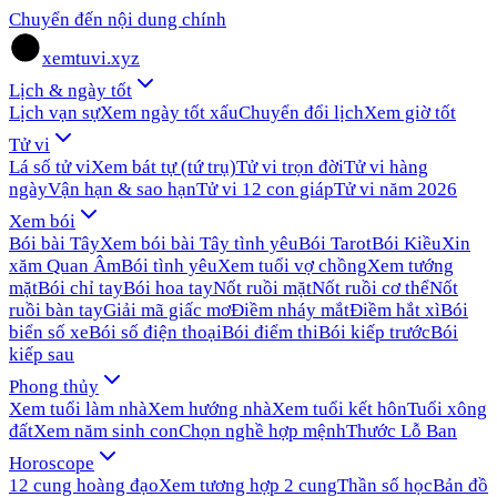
Chuyển đến nội dung chính
xemtuvi.xyz
Lịch & ngày tốt
Lịch vạn sự
Xem ngày tốt xấu
Chuyển đổi lịch
Xem giờ tốt
Tử vi
Lá số tử vi
Xem bát tự (tứ trụ)
Tử vi trọn đời
Tử vi hàng
ngày
Vận hạn & sao hạn
Tử vi 12 con giáp
Tử vi năm 2026
Xem bói
Bói bài Tây
Xem bói bài Tây tình yêu
Bói Tarot
Bói Kiều
Xin
xăm Quan Âm
Bói tình yêu
Xem tuổi vợ chồng
Xem tướng
mặt
Bói chỉ tay
Bói hoa tay
Nốt ruồi mặt
Nốt ruồi cơ thể
Nốt
ruồi bàn tay
Giải mã giấc mơ
Điềm nháy mắt
Điềm hắt xì
Bói
biển số xe
Bói số điện thoại
Bói điểm thi
Bói kiếp trước
Bói
kiếp sau
Phong thủy
Xem tuổi làm nhà
Xem hướng nhà
Xem tuổi kết hôn
Tuổi xông
đất
Xem năm sinh con
Chọn nghề hợp mệnh
Thước Lỗ Ban
Horoscope
12 cung hoàng đạo
Xem tương hợp 2 cung
Thần số học
Bản đồ