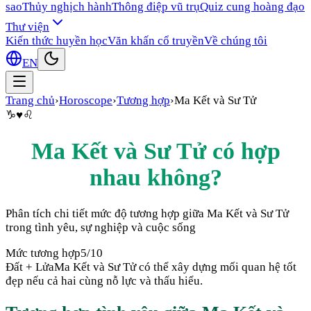
sao
Thủy nghịch hành
Thông điệp vũ trụ
Quiz cung hoàng đạo
Thư viện
Kiến thức huyền học
Văn khấn cổ truyền
Về chúng tôi
EN
Trang chủ
›
Horoscope
›
Tương hợp
›
Ma Kết
và
Sư Tử
♑
♥
♌
Ma Kết
và
Sư Tử
có hợp
nhau không?
Phân tích chi tiết mức độ tương hợp giữa
Ma Kết
và
Sư Tử
trong tình yêu, sự nghiệp và cuộc sống
Mức tương hợp
5
/10
Đất + Lửa
Ma Kết và Sư Tử có thể xây dựng mối quan hệ tốt
đẹp nếu cả hai cùng nỗ lực và thấu hiểu.