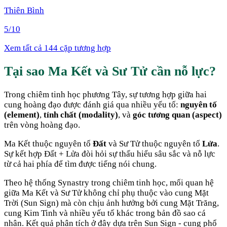
Thiên Bình
5
/10
Xem tất cả 144 cặp tương hợp
Tại sao
Ma Kết
và
Sư Tử
cần nỗ lực
?
Trong chiêm tinh học phương Tây, sự tương hợp giữa hai
cung hoàng đạo được đánh giá qua nhiều yếu tố:
nguyên tố
(element)
,
tính chất (modality)
, và
góc tương quan (aspect)
trên vòng hoàng đạo.
Ma Kết
thuộc nguyên tố
Đất
và
Sư Tử
thuộc nguyên tố
Lửa
.
Sự kết hợp
Đất + Lửa
đòi hỏi sự thấu hiểu sâu sắc và nỗ lực
từ cả hai phía để tìm được tiếng nói chung
.
Theo hệ thống Synastry trong chiêm tinh học, mối quan hệ
giữa
Ma Kết
và
Sư Tử
không chỉ phụ thuộc vào cung Mặt
Trời (Sun Sign) mà còn chịu ảnh hưởng bởi cung Mặt Trăng,
cung Kim Tinh và nhiều yếu tố khác trong bản đồ sao cá
nhân. Kết quả phân tích ở đây dựa trên Sun Sign - cung phổ