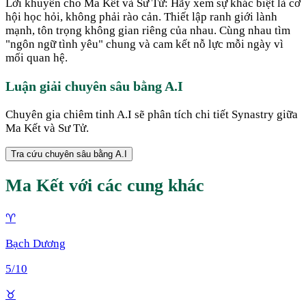
Lời khuyên cho Ma Kết và Sư Tử: Hãy xem sự khác biệt là cơ
hội học hỏi, không phải rào cản. Thiết lập ranh giới lành
mạnh, tôn trọng không gian riêng của nhau. Cùng nhau tìm
"ngôn ngữ tình yêu" chung và cam kết nỗ lực mỗi ngày vì
mối quan hệ.
Luận giải chuyên sâu bằng A.I
Chuyên gia chiêm tinh A.I sẽ phân tích chi tiết Synastry giữa
Ma Kết
và
Sư Tử
.
Tra cứu chuyên sâu bằng A.I
Ma Kết
với các cung khác
♈
Bạch Dương
5
/10
♉