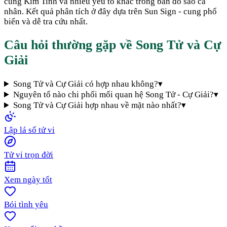
cung Kim Tinh và nhiều yếu tố khác trong bản đồ sao cá
nhân. Kết quả phân tích ở đây dựa trên Sun Sign - cung phổ
biến và dễ tra cứu nhất.
Câu hỏi thường gặp về
Song Tử
và
Cự
Giải
Song Tử và Cự Giải có hợp nhau không?
▾
Nguyên tố nào chi phối mối quan hệ Song Tử - Cự Giải?
▾
Song Tử và Cự Giải hợp nhau về mặt nào nhất?
▾
Lập lá số tử vi
Tử vi trọn đời
Xem ngày tốt
Bói tình yêu