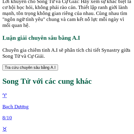
Lời khuyên cho Song Tử và Cự Giải: Hãy xem sự khác biệt là
cơ hội học hỏi, không phải rào cản. Thiết lập ranh giới lành
mạnh, tôn trọng không gian riêng của nhau. Cùng nhau tìm
"ngôn ngữ tình yêu" chung và cam kết nỗ lực mỗi ngày vì
mối quan hệ.
Luận giải chuyên sâu bằng A.I
Chuyên gia chiêm tinh A.I sẽ phân tích chi tiết Synastry giữa
Song Tử
và
Cự Giải
.
Tra cứu chuyên sâu bằng A.I
Song Tử
với các cung khác
♈
Bạch Dương
8
/10
♉