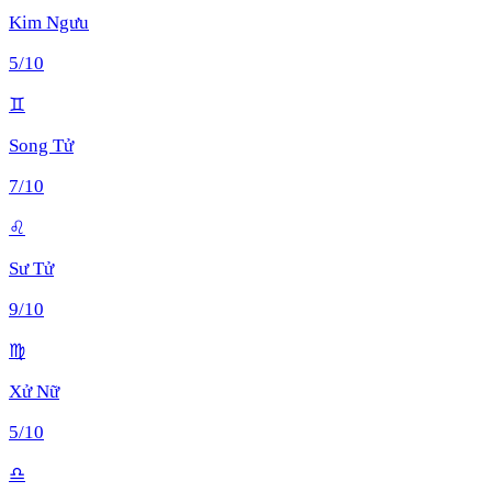
Kim Ngưu
5
/10
♊
Song Tử
7
/10
♌
Sư Tử
9
/10
♍
Xử Nữ
5
/10
♎