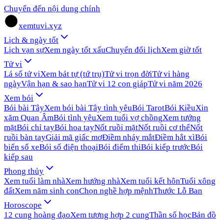
Chuyển đến nội dung chính
xemtuvi.xyz
Lịch & ngày tốt
Lịch vạn sự
Xem ngày tốt xấu
Chuyển đổi lịch
Xem giờ tốt
Tử vi
Lá số tử vi
Xem bát tự (tứ trụ)
Tử vi trọn đời
Tử vi hàng
ngày
Vận hạn & sao hạn
Tử vi 12 con giáp
Tử vi năm 2026
Xem bói
Bói bài Tây
Xem bói bài Tây tình yêu
Bói Tarot
Bói Kiều
Xin
xăm Quan Âm
Bói tình yêu
Xem tuổi vợ chồng
Xem tướng
mặt
Bói chỉ tay
Bói hoa tay
Nốt ruồi mặt
Nốt ruồi cơ thể
Nốt
ruồi bàn tay
Giải mã giấc mơ
Điềm nháy mắt
Điềm hắt xì
Bói
biển số xe
Bói số điện thoại
Bói điểm thi
Bói kiếp trước
Bói
kiếp sau
Phong thủy
Xem tuổi làm nhà
Xem hướng nhà
Xem tuổi kết hôn
Tuổi xông
đất
Xem năm sinh con
Chọn nghề hợp mệnh
Thước Lỗ Ban
Horoscope
12 cung hoàng đạo
Xem tương hợp 2 cung
Thần số học
Bản đồ