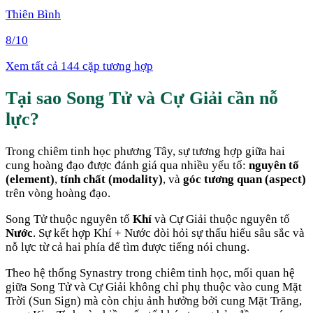
Thiên Bình
8
/10
Xem tất cả 144 cặp tương hợp
Tại sao
Song Tử
và
Cự Giải
cần nỗ
lực
?
Trong chiêm tinh học phương Tây, sự tương hợp giữa hai
cung hoàng đạo được đánh giá qua nhiều yếu tố:
nguyên tố
(element)
,
tính chất (modality)
, và
góc tương quan (aspect)
trên vòng hoàng đạo.
Song Tử
thuộc nguyên tố
Khí
và
Cự Giải
thuộc nguyên tố
Nước
. Sự kết hợp
Khí + Nước
đòi hỏi sự thấu hiểu sâu sắc và
nỗ lực từ cả hai phía để tìm được tiếng nói chung
.
Theo hệ thống Synastry trong chiêm tinh học, mối quan hệ
giữa
Song Tử
và
Cự Giải
không chỉ phụ thuộc vào cung Mặt
Trời (Sun Sign) mà còn chịu ảnh hưởng bởi cung Mặt Trăng,