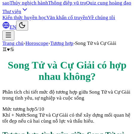
sao
Thủy nghịch hành
Thông điệp vũ trụ
Quiz cung hoàng đạo
Thư viện
Kiến thức huyền học
Văn khấn cổ truyền
Về chúng tôi
EN
Trang chủ
›
Horoscope
›
Tương hợp
›
Song Tử
và
Cự Giải
♊
♥
♋
Song Tử
và
Cự Giải
có hợp
nhau không?
Phân tích chi tiết mức độ tương hợp giữa
Song Tử
và
Cự Giải
trong tình yêu, sự nghiệp và cuộc sống
Mức tương hợp
5
/10
Khí + Nước
Song Tử và Cự Giải có thể xây dựng mối quan hệ
tốt đẹp nếu cả hai cùng nỗ lực và thấu hiểu.