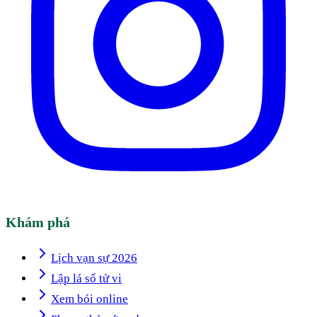
Khám phá
Lịch vạn sự 2026
Lập lá số tử vi
Xem bói online