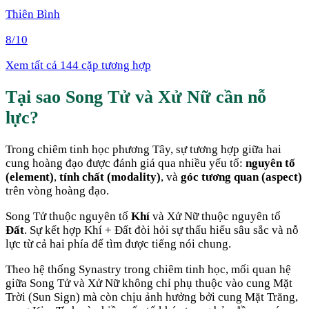
Thiên Bình
8
/10
Xem tất cả 144 cặp tương hợp
Tại sao
Song Tử
và
Xử Nữ
cần nỗ
lực
?
Trong chiêm tinh học phương Tây, sự tương hợp giữa hai
cung hoàng đạo được đánh giá qua nhiều yếu tố:
nguyên tố
(element)
,
tính chất (modality)
, và
góc tương quan (aspect)
trên vòng hoàng đạo.
Song Tử
thuộc nguyên tố
Khí
và
Xử Nữ
thuộc nguyên tố
Đất
. Sự kết hợp
Khí + Đất
đòi hỏi sự thấu hiểu sâu sắc và nỗ
lực từ cả hai phía để tìm được tiếng nói chung
.
Theo hệ thống Synastry trong chiêm tinh học, mối quan hệ
giữa
Song Tử
và
Xử Nữ
không chỉ phụ thuộc vào cung Mặt
Trời (Sun Sign) mà còn chịu ảnh hưởng bởi cung Mặt Trăng,