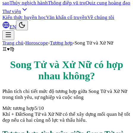
sao
Thủy nghịch hành
Thông điệp vũ trụ
Quiz cung hoàng đạo
Thư viện
Kiến thức huyền học
Văn khấn cổ truyền
Về chúng tôi
EN
Trang chủ
›
Horoscope
›
Tương hợp
›
Song Tử
và
Xử Nữ
♊
♥
♍
Song Tử
và
Xử Nữ
có hợp
nhau không?
Phân tích chi tiết mức độ tương hợp giữa
Song Tử
và
Xử Nữ
trong tình yêu, sự nghiệp và cuộc sống
Mức tương hợp
5
/10
Khí + Đất
Song Tử và Xử Nữ có thể xây dựng mối quan hệ tốt
đẹp nếu cả hai cùng nỗ lực và thấu hiểu.