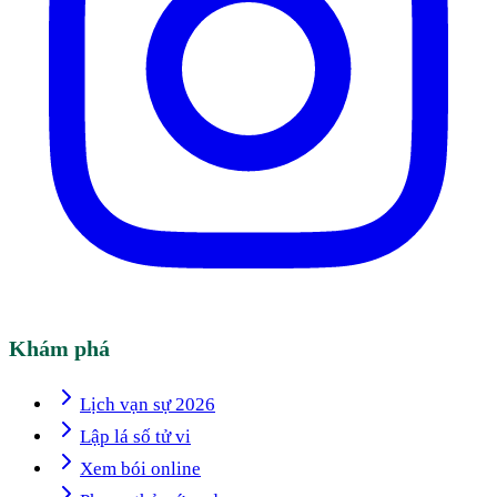
Khám phá
Lịch vạn sự 2026
Lập lá số tử vi
Xem bói online