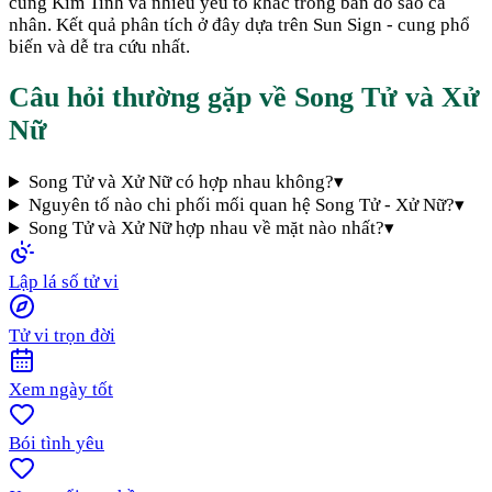
cung Kim Tinh và nhiều yếu tố khác trong bản đồ sao cá
nhân. Kết quả phân tích ở đây dựa trên Sun Sign - cung phổ
biến và dễ tra cứu nhất.
Câu hỏi thường gặp về
Song Tử
và
Xử
Nữ
Song Tử và Xử Nữ có hợp nhau không?
▾
Nguyên tố nào chi phối mối quan hệ Song Tử - Xử Nữ?
▾
Song Tử và Xử Nữ hợp nhau về mặt nào nhất?
▾
Lập lá số tử vi
Tử vi trọn đời
Xem ngày tốt
Bói tình yêu