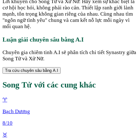
Lời khuyên cho Song Tử và Xử Nữ: Hãy xem sự khác biệt là
cơ hội học hỏi, không phải rào cản. Thiết lập ranh giới lành
mạnh, tôn trọng không gian riêng của nhau. Cùng nhau tìm
"ngôn ngữ tình yêu" chung và cam kết nỗ lực mỗi ngày vì
mối quan hệ.
Luận giải chuyên sâu bằng A.I
Chuyên gia chiêm tinh A.I sẽ phân tích chi tiết Synastry giữa
Song Tử
và
Xử Nữ
.
Tra cứu chuyên sâu bằng A.I
Song Tử
với các cung khác
♈
Bạch Dương
8
/10
♉