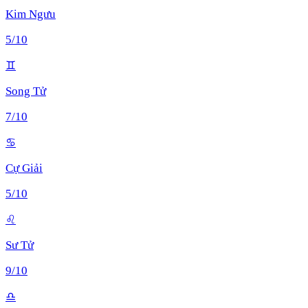
Kim Ngưu
5
/10
♊
Song Tử
7
/10
♋
Cự Giải
5
/10
♌
Sư Tử
9
/10
♎