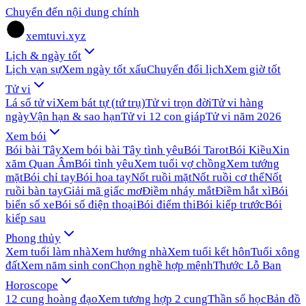
Chuyển đến nội dung chính
xemtuvi.xyz
Lịch & ngày tốt
Lịch vạn sự
Xem ngày tốt xấu
Chuyển đổi lịch
Xem giờ tốt
Tử vi
Lá số tử vi
Xem bát tự (tứ trụ)
Tử vi trọn đời
Tử vi hàng
ngày
Vận hạn & sao hạn
Tử vi 12 con giáp
Tử vi năm 2026
Xem bói
Bói bài Tây
Xem bói bài Tây tình yêu
Bói Tarot
Bói Kiều
Xin
xăm Quan Âm
Bói tình yêu
Xem tuổi vợ chồng
Xem tướng
mặt
Bói chỉ tay
Bói hoa tay
Nốt ruồi mặt
Nốt ruồi cơ thể
Nốt
ruồi bàn tay
Giải mã giấc mơ
Điềm nháy mắt
Điềm hắt xì
Bói
biển số xe
Bói số điện thoại
Bói điểm thi
Bói kiếp trước
Bói
kiếp sau
Phong thủy
Xem tuổi làm nhà
Xem hướng nhà
Xem tuổi kết hôn
Tuổi xông
đất
Xem năm sinh con
Chọn nghề hợp mệnh
Thước Lỗ Ban
Horoscope
12 cung hoàng đạo
Xem tương hợp 2 cung
Thần số học
Bản đồ