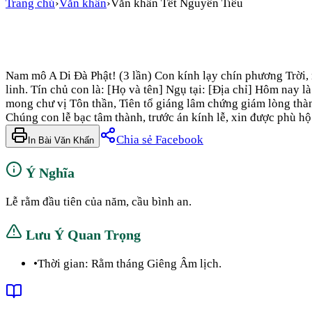
Trang chủ
›
Văn khấn
›
Văn khấn Tết Nguyên Tiêu
Nam mô A Di Đà Phật! (3 lần) Con kính lạy chín phương Trời,
linh. Tín chủ con là: [Họ và tên] Ngụ tại: [Địa chỉ] Hôm nay 
mong chư vị Tôn thần, Tiên tổ giáng lâm chứng giám lòng thành
Chúng con lễ bạc tâm thành, trước án kính lễ, xin được phù hộ
Chia sẻ Facebook
In Bài Văn Khấn
Ý Nghĩa
Lễ rằm đầu tiên của năm, cầu bình an.
Lưu Ý Quan Trọng
•
Thời gian: Rằm tháng Giêng Âm lịch.