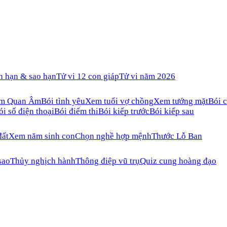
n hạn & sao hạn
Tử vi 12 con giáp
Tử vi năm 2026
ăm Quan Âm
Bói tình yêu
Xem tuổi vợ chồng
Xem tướng mặt
Bói c
ói số điện thoại
Bói điểm thi
Bói kiếp trước
Bói kiếp sau
đất
Xem năm sinh con
Chọn nghề hợp mệnh
Thước Lỗ Ban
sao
Thủy nghịch hành
Thông điệp vũ trụ
Quiz cung hoàng đạo