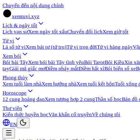
Chuyển đến nội dung chính
xemtuvi.xyz
Lịch & ngày tốt
Lịch vạn sự
Xem ngày tốt xấu
Chuyển đổi lịch
Xem giờ tốt
Tử vi
Lá số tử vi
Xem bát tự (tứ trụ)
Tử vi trọn đời
Tử vi hàng ngày
Vậ
Xem bói
Bói bài Tây
Xem bói bài Tây tình yêu
Bói Tarot
Bói Kiều
Xin x
tay
Giải mã giấc mơ
Điềm nháy mắt
Điềm hắt xì
Bói biển số xe
B
Phong thủy
Xem tuổi làm nhà
Xem hướng nhà
Xem tuổi kết hôn
Tuổi xông 
Horoscope
12 cung hoàng đạo
Xem tương hợp 2 cung
Thần số học
Bản đồ 
Thư viện
Kiến thức huyền học
Văn khấn cổ truyền
Về chúng tôi
EN