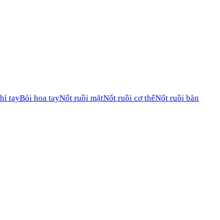
hỉ tay
Bói hoa tay
Nốt ruồi mặt
Nốt ruồi cơ thể
Nốt ruồi bàn