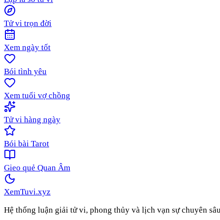
Tử vi trọn đời
Xem ngày tốt
Bói tình yêu
Xem tuổi vợ chồng
Tử vi hàng ngày
Bói bài Tarot
Gieo quẻ Quan Âm
XemTuvi
.xyz
Hệ thống luận giải tử vi, phong thủy và lịch vạn sự chuyên sâ