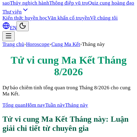
sao
Thủy nghịch hành
Thông điệp vũ trụ
Quiz cung hoàng đạo
Thư viện
Kiến thức huyền học
Văn khấn cổ truyền
Về chúng tôi
EN
Trang chủ
›
Horoscope
›
Cung
Ma Kết
›
Tháng này
Tử vi cung
Ma Kết
Tháng
8/2026
Dự báo chiêm tinh tổng quan trong
Tháng 8/2026
cho cung
Ma Kết
.
Tổng quan
Hôm nay
Tuần này
Tháng này
Tử vi cung
Ma Kết
Tháng này
: Luận
giải chi tiết từ chuyên gia