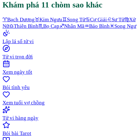
Khám phá 11 chòm sao khác
♈
Bạch Dương
♉
Kim Ngưu
♊
Song Tử
♋
Cự Giải
♌
Sư Tử
♍
Xử
Nữ
♎
Thiên Bình
♏
Bọ Cạp
♐
Nhân Mã
♒
Bảo Bình
♓
Song Ngư
Lập lá số tử vi
Tử vi trọn đời
Xem ngày tốt
Bói tình yêu
Xem tuổi vợ chồng
Tử vi hàng ngày
Bói bài Tarot