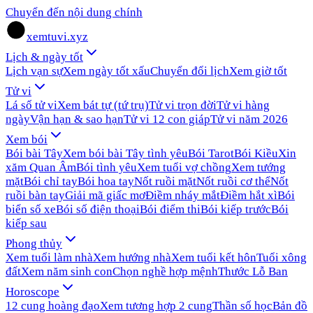
Chuyển đến nội dung chính
xemtuvi.xyz
Lịch & ngày tốt
Lịch vạn sự
Xem ngày tốt xấu
Chuyển đổi lịch
Xem giờ tốt
Tử vi
Lá số tử vi
Xem bát tự (tứ trụ)
Tử vi trọn đời
Tử vi hàng
ngày
Vận hạn & sao hạn
Tử vi 12 con giáp
Tử vi năm 2026
Xem bói
Bói bài Tây
Xem bói bài Tây tình yêu
Bói Tarot
Bói Kiều
Xin
xăm Quan Âm
Bói tình yêu
Xem tuổi vợ chồng
Xem tướng
mặt
Bói chỉ tay
Bói hoa tay
Nốt ruồi mặt
Nốt ruồi cơ thể
Nốt
ruồi bàn tay
Giải mã giấc mơ
Điềm nháy mắt
Điềm hắt xì
Bói
biển số xe
Bói số điện thoại
Bói điểm thi
Bói kiếp trước
Bói
kiếp sau
Phong thủy
Xem tuổi làm nhà
Xem hướng nhà
Xem tuổi kết hôn
Tuổi xông
đất
Xem năm sinh con
Chọn nghề hợp mệnh
Thước Lỗ Ban
Horoscope
12 cung hoàng đạo
Xem tương hợp 2 cung
Thần số học
Bản đồ