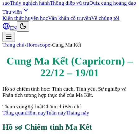
sao
Thủy nghịch hành
Thông điệp vũ trụ
Quiz cung hoàng đạo
Thư viện
Kiến thức huyền học
Văn khấn cổ truyền
Về chúng tôi
EN
Trang chủ
›
Horoscope
›
Cung
Ma Kết
Cung
Ma Kết
(
Capricorn
) –
22/12 – 19/01
Hồ sơ chiêm tinh học: Tính cách, Tình yêu, Sự nghiệp và
Phân tích tương hợp thực thể của
Ma Kết
.
Tham vọng
Kỷ luật
Chăm chỉ
Bền chí
Tổng quan
Hôm nay
Tuần này
Tháng này
Hồ sơ Chiêm tinh
Ma Kết