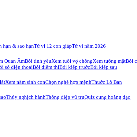
n hạn & sao hạn
Tử vi 12 con giáp
Tử vi năm 2026
ăm Quan Âm
Bói tình yêu
Xem tuổi vợ chồng
Xem tướng mặt
Bói c
ói số điện thoại
Bói điểm thi
Bói kiếp trước
Bói kiếp sau
đất
Xem năm sinh con
Chọn nghề hợp mệnh
Thước Lỗ Ban
sao
Thủy nghịch hành
Thông điệp vũ trụ
Quiz cung hoàng đạo