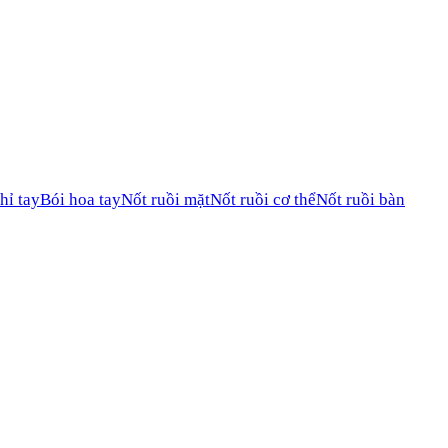
hỉ tay
Bói hoa tay
Nốt ruồi mặt
Nốt ruồi cơ thể
Nốt ruồi bàn