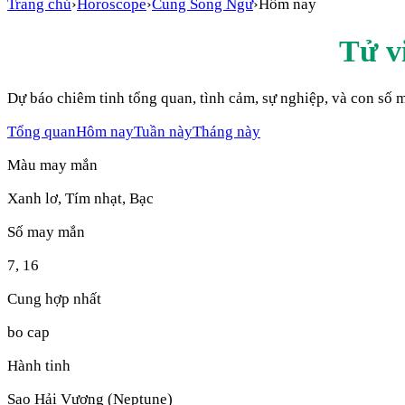
Trang chủ
›
Horoscope
›
Cung
Song Ngư
›
Hôm nay
Tử v
Dự báo chiêm tinh tổng quan, tình cảm, sự nghiệp, và con số
Tổng quan
Hôm nay
Tuần này
Tháng này
Màu may mắn
Xanh lơ, Tím nhạt, Bạc
Số may mắn
7
,
16
Cung hợp nhất
bo cap
Hành tinh
Sao Hải Vương (Neptune)