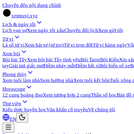
Chuyển đến nội dung chính
xemtuvi.xyz
Lịch & ngày tốt
Lịch vạn sự
Xem ngày tốt xấu
Chuyển đổi lịch
Xem giờ tốt
Tử vi
Lá số tử vi
Xem bát tự (tứ trụ)
Tử vi trọn đời
Tử vi hàng ngày
Vậ
Xem bói
Bói bài Tây
Xem bói bài Tây tình yêu
Bói Tarot
Bói Kiều
Xin x
tay
Giải mã giấc mơ
Điềm nháy mắt
Điềm hắt xì
Bói biển số xe
B
Phong thủy
Xem tuổi làm nhà
Xem hướng nhà
Xem tuổi kết hôn
Tuổi xông 
Horoscope
12 cung hoàng đạo
Xem tương hợp 2 cung
Thần số học
Bản đồ 
Thư viện
Kiến thức huyền học
Văn khấn cổ truyền
Về chúng tôi
EN