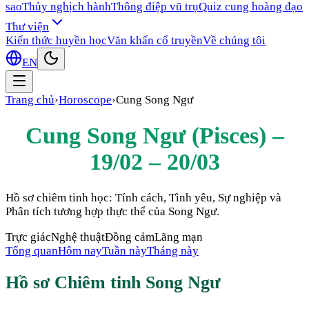
sao
Thủy nghịch hành
Thông điệp vũ trụ
Quiz cung hoàng đạo
Thư viện
Kiến thức huyền học
Văn khấn cổ truyền
Về chúng tôi
EN
Trang chủ
›
Horoscope
›
Cung
Song Ngư
Cung
Song Ngư
(
Pisces
) –
19/02 – 20/03
Hồ sơ chiêm tinh học: Tính cách, Tình yêu, Sự nghiệp và
Phân tích tương hợp thực thể của
Song Ngư
.
Trực giác
Nghệ thuật
Đồng cảm
Lãng mạn
Tổng quan
Hôm nay
Tuần này
Tháng này
Hồ sơ Chiêm tinh
Song Ngư