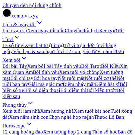
Chuyển đến nội dung chính
xemtuvi.xyz
Lịch & ngày tốt
Lịch vạn sự
Xem ngày tốt xấu
Chuyển đổi lịch
Xem giờ tốt
Tử vi
Lá số tử vi
Xem bát tự (tứ trụ)
Tử vi trọn đời
Tử vi hàng
ngày
Vận hạn & sao hạn
Tử vi 12 con giáp
Tử vi năm 2026
Xem bói
Bói bài Tây
Xem bói bài Tây tình yêu
Bói Tarot
Bói Kiều
Xin
xăm Quan Âm
Bói tình yêu
Xem tuổi vợ chồng
Xem tướng
mặt
Bói chỉ tay
Bói hoa tay
Nốt ruồi mặt
Nốt ruồi cơ thể
Nốt
ruồi bàn tay
Giải mã giấc mơ
Điềm nháy mắt
Điềm hắt xì
Bói
biển số xe
Bói số điện thoại
Bói điểm thi
Bói kiếp trước
Bói
kiếp sau
Phong thủy
Xem tuổi làm nhà
Xem hướng nhà
Xem tuổi kết hôn
Tuổi xông
đất
Xem năm sinh con
Chọn nghề hợp mệnh
Thước Lỗ Ban
Horoscope
12 cung hoàng đạo
Xem tương hợp 2 cung
Thần số học
Bản đồ