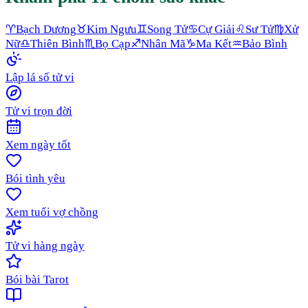
♈
Bạch Dương
♉
Kim Ngưu
♊
Song Tử
♋
Cự Giải
♌
Sư Tử
♍
Xử
Nữ
♎
Thiên Bình
♏
Bọ Cạp
♐
Nhân Mã
♑
Ma Kết
♒
Bảo Bình
Lập lá số tử vi
Tử vi trọn đời
Xem ngày tốt
Bói tình yêu
Xem tuổi vợ chồng
Tử vi hàng ngày
Bói bài Tarot