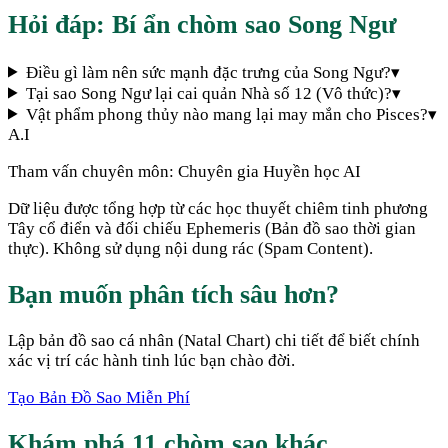
Hỏi đáp: Bí ẩn chòm sao
Song Ngư
Điều gì làm nên sức mạnh đặc trưng của Song Ngư?
▾
Tại sao Song Ngư lại cai quản Nhà số 12 (Vô thức)?
▾
Vật phẩm phong thủy nào mang lại may mắn cho Pisces?
▾
A.I
Tham vấn chuyên môn:
Chuyên gia Huyền học AI
Dữ liệu được tổng hợp từ các học thuyết chiêm tinh phương
Tây cổ điển và đối chiếu Ephemeris (Bản đồ sao thời gian
thực). Không sử dụng nội dung rác (Spam Content).
Bạn muốn phân tích sâu hơn?
Lập bản đồ sao cá nhân (Natal Chart) chi tiết để biết chính
xác vị trí các hành tinh lúc bạn chào đời.
Tạo Bản Đồ Sao Miễn Phí
Khám phá 11 chòm sao khác