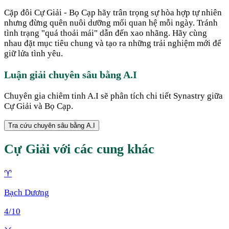
Cặp đôi Cự Giải - Bọ Cạp hãy trân trọng sự hòa hợp tự nhiên
nhưng đừng quên nuôi dưỡng mối quan hệ mỗi ngày. Tránh
tình trạng "quá thoải mái" dẫn đến xao nhãng. Hãy cùng
nhau đặt mục tiêu chung và tạo ra những trải nghiệm mới để
giữ lửa tình yêu.
Luận giải chuyên sâu bằng A.I
Chuyên gia chiêm tinh A.I sẽ phân tích chi tiết Synastry giữa
Cự Giải
và
Bọ Cạp
.
Tra cứu chuyên sâu bằng A.I
Cự Giải
với các cung khác
♈
Bạch Dương
4
/10