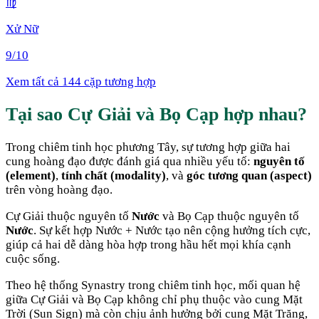
♍
Xử Nữ
9
/10
Xem tất cả 144 cặp tương hợp
Tại sao
Cự Giải
và
Bọ Cạp
hợp nhau
?
Trong chiêm tinh học phương Tây, sự tương hợp giữa hai
cung hoàng đạo được đánh giá qua nhiều yếu tố:
nguyên tố
(element)
,
tính chất (modality)
, và
góc tương quan (aspect)
trên vòng hoàng đạo.
Cự Giải
thuộc nguyên tố
Nước
và
Bọ Cạp
thuộc nguyên tố
Nước
. Sự kết hợp
Nước + Nước
tạo nên cộng hưởng tích cực,
giúp cả hai dễ dàng hòa hợp trong hầu hết mọi khía cạnh
cuộc sống
.
Theo hệ thống Synastry trong chiêm tinh học, mối quan hệ
giữa
Cự Giải
và
Bọ Cạp
không chỉ phụ thuộc vào cung Mặt
Trời (Sun Sign) mà còn chịu ảnh hưởng bởi cung Mặt Trăng,