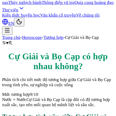
sao
Thủy nghịch hành
Thông điệp vũ trụ
Quiz cung hoàng đạo
Thư viện
Kiến thức huyền học
Văn khấn cổ truyền
Về chúng tôi
EN
Trang chủ
›
Horoscope
›
Tương hợp
›
Cự Giải
và
Bọ Cạp
♋
♥
♏
Cự Giải
và
Bọ Cạp
có hợp
nhau không?
Phân tích chi tiết mức độ tương hợp giữa
Cự Giải
và
Bọ Cạp
trong tình yêu, sự nghiệp và cuộc sống
Mức tương hợp
9
/10
Nước + Nước
Cự Giải và Bọ Cạp là cặp đôi có độ tương hợp
xuất sắc, tạo nên mối quan hệ mãnh liệt và sâu sắc.