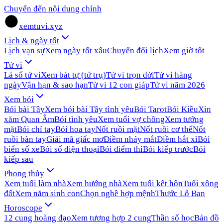
Chuyển đến nội dung chính
xemtuvi.xyz
Lịch & ngày tốt
Lịch vạn sự
Xem ngày tốt xấu
Chuyển đổi lịch
Xem giờ tốt
Tử vi
Lá số tử vi
Xem bát tự (tứ trụ)
Tử vi trọn đời
Tử vi hàng
ngày
Vận hạn & sao hạn
Tử vi 12 con giáp
Tử vi năm 2026
Xem bói
Bói bài Tây
Xem bói bài Tây tình yêu
Bói Tarot
Bói Kiều
Xin
xăm Quan Âm
Bói tình yêu
Xem tuổi vợ chồng
Xem tướng
mặt
Bói chỉ tay
Bói hoa tay
Nốt ruồi mặt
Nốt ruồi cơ thể
Nốt
ruồi bàn tay
Giải mã giấc mơ
Điềm nháy mắt
Điềm hắt xì
Bói
biển số xe
Bói số điện thoại
Bói điểm thi
Bói kiếp trước
Bói
kiếp sau
Phong thủy
Xem tuổi làm nhà
Xem hướng nhà
Xem tuổi kết hôn
Tuổi xông
đất
Xem năm sinh con
Chọn nghề hợp mệnh
Thước Lỗ Ban
Horoscope
12 cung hoàng đạo
Xem tương hợp 2 cung
Thần số học
Bản đồ