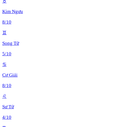
♉
Kim Ngưu
8
/10
♊
Song Tử
5
/10
♋
Cự Giải
8
/10
♌
Sư Tử
4
/10