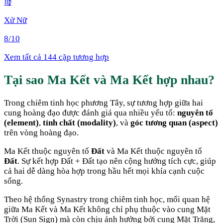
♍
Xử Nữ
8
/10
Xem tất cả 144 cặp tương hợp
Tại sao
Ma Kết
và
Ma Kết
hợp nhau
?
Trong chiêm tinh học phương Tây, sự tương hợp giữa hai
cung hoàng đạo được đánh giá qua nhiều yếu tố:
nguyên tố
(element)
,
tính chất (modality)
, và
góc tương quan (aspect)
trên vòng hoàng đạo.
Ma Kết
thuộc nguyên tố
Đất
và
Ma Kết
thuộc nguyên tố
Đất
. Sự kết hợp
Đất + Đất
tạo nên cộng hưởng tích cực, giúp
cả hai dễ dàng hòa hợp trong hầu hết mọi khía cạnh cuộc
sống
.
Theo hệ thống Synastry trong chiêm tinh học, mối quan hệ
giữa
Ma Kết
và
Ma Kết
không chỉ phụ thuộc vào cung Mặt
Trời (Sun Sign) mà còn chịu ảnh hưởng bởi cung Mặt Trăng,