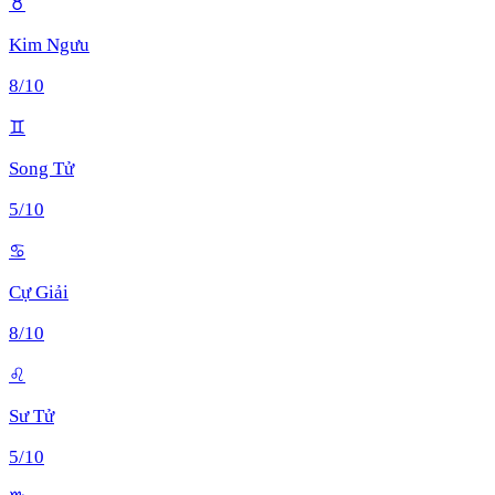
♉
Kim Ngưu
8
/10
♊
Song Tử
5
/10
♋
Cự Giải
8
/10
♌
Sư Tử
5
/10