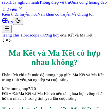
sao
Thủy nghịch hành
Thông điệp vũ trụ
Quiz cung hoàng đạo
Thư viện
Kiến thức huyền học
Văn khấn cổ truyền
Về chúng tôi
EN
Trang chủ
›
Horoscope
›
Tương hợp
›
Ma Kết
và
Ma Kết
♑
♥
♑
Ma Kết
và
Ma Kết
có hợp
nhau không?
Phân tích chi tiết mức độ tương hợp giữa
Ma Kết
và
Ma Kết
trong tình yêu, sự nghiệp và cuộc sống
Mức tương hợp
7
/10
Đất + Đất
Ma Kết và Ma Kết có nền tảng hòa hợp vững chắc,
hỗ trợ nhau cả trong tình yêu lẫn cuộc sống.