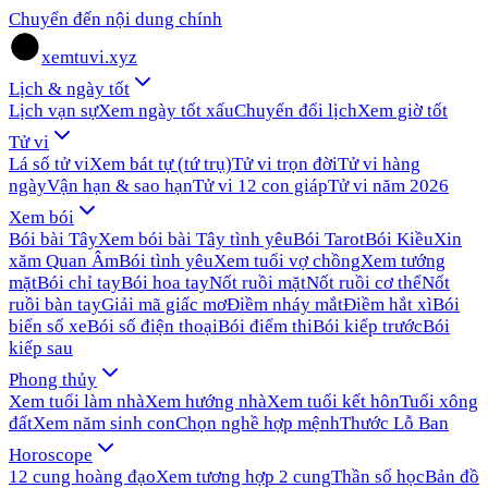
Chuyển đến nội dung chính
xemtuvi.xyz
Lịch & ngày tốt
Lịch vạn sự
Xem ngày tốt xấu
Chuyển đổi lịch
Xem giờ tốt
Tử vi
Lá số tử vi
Xem bát tự (tứ trụ)
Tử vi trọn đời
Tử vi hàng
ngày
Vận hạn & sao hạn
Tử vi 12 con giáp
Tử vi năm 2026
Xem bói
Bói bài Tây
Xem bói bài Tây tình yêu
Bói Tarot
Bói Kiều
Xin
xăm Quan Âm
Bói tình yêu
Xem tuổi vợ chồng
Xem tướng
mặt
Bói chỉ tay
Bói hoa tay
Nốt ruồi mặt
Nốt ruồi cơ thể
Nốt
ruồi bàn tay
Giải mã giấc mơ
Điềm nháy mắt
Điềm hắt xì
Bói
biển số xe
Bói số điện thoại
Bói điểm thi
Bói kiếp trước
Bói
kiếp sau
Phong thủy
Xem tuổi làm nhà
Xem hướng nhà
Xem tuổi kết hôn
Tuổi xông
đất
Xem năm sinh con
Chọn nghề hợp mệnh
Thước Lỗ Ban
Horoscope
12 cung hoàng đạo
Xem tương hợp 2 cung
Thần số học
Bản đồ