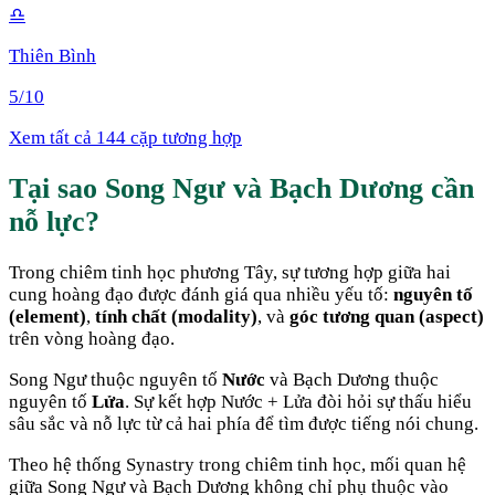
♎
Thiên Bình
5
/10
Xem tất cả 144 cặp tương hợp
Tại sao
Song Ngư
và
Bạch Dương
cần
nỗ lực
?
Trong chiêm tinh học phương Tây, sự tương hợp giữa hai
cung hoàng đạo được đánh giá qua nhiều yếu tố:
nguyên tố
(element)
,
tính chất (modality)
, và
góc tương quan (aspect)
trên vòng hoàng đạo.
Song Ngư
thuộc nguyên tố
Nước
và
Bạch Dương
thuộc
nguyên tố
Lửa
. Sự kết hợp
Nước + Lửa
đòi hỏi sự thấu hiểu
sâu sắc và nỗ lực từ cả hai phía để tìm được tiếng nói chung
.
Theo hệ thống Synastry trong chiêm tinh học, mối quan hệ
giữa
Song Ngư
và
Bạch Dương
không chỉ phụ thuộc vào