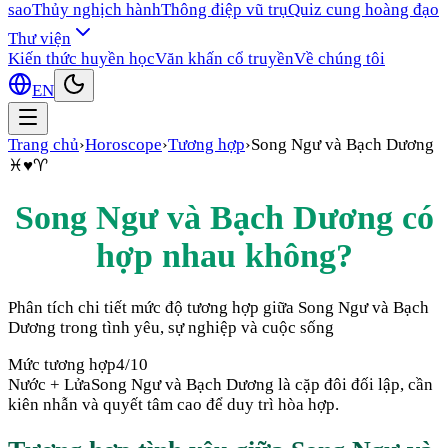
sao
Thủy nghịch hành
Thông điệp vũ trụ
Quiz cung hoàng đạo
Thư viện
Kiến thức huyền học
Văn khấn cổ truyền
Về chúng tôi
EN
Trang chủ
›
Horoscope
›
Tương hợp
›
Song Ngư
và
Bạch Dương
♓
♥
♈
Song Ngư
và
Bạch Dương
có
hợp nhau không?
Phân tích chi tiết mức độ tương hợp giữa
Song Ngư
và
Bạch
Dương
trong tình yêu, sự nghiệp và cuộc sống
Mức tương hợp
4
/10
Nước + Lửa
Song Ngư và Bạch Dương là cặp đôi đối lập, cần
kiên nhẫn và quyết tâm cao để duy trì hòa hợp.