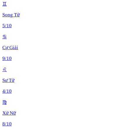
♊
Song Tử
5
/10
♋
Cự Giải
9
/10
♌
Sư Tử
4
/10
♍
Xử Nữ
8
/10