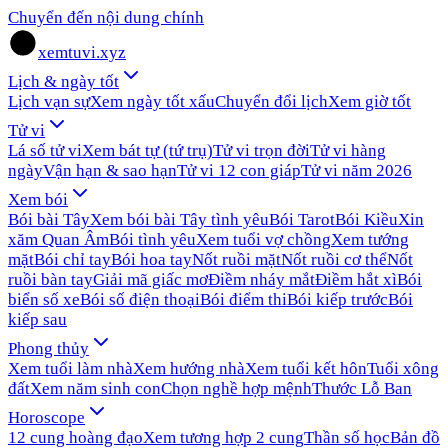
Chuyển đến nội dung chính
xemtuvi.xyz
Lịch & ngày tốt
Lịch vạn sự
Xem ngày tốt xấu
Chuyển đổi lịch
Xem giờ tốt
Tử vi
Lá số tử vi
Xem bát tự (tứ trụ)
Tử vi trọn đời
Tử vi hàng
ngày
Vận hạn & sao hạn
Tử vi 12 con giáp
Tử vi năm 2026
Xem bói
Bói bài Tây
Xem bói bài Tây tình yêu
Bói Tarot
Bói Kiều
Xin
xăm Quan Âm
Bói tình yêu
Xem tuổi vợ chồng
Xem tướng
mặt
Bói chỉ tay
Bói hoa tay
Nốt ruồi mặt
Nốt ruồi cơ thể
Nốt
ruồi bàn tay
Giải mã giấc mơ
Điềm nháy mắt
Điềm hắt xì
Bói
biển số xe
Bói số điện thoại
Bói điểm thi
Bói kiếp trước
Bói
kiếp sau
Phong thủy
Xem tuổi làm nhà
Xem hướng nhà
Xem tuổi kết hôn
Tuổi xông
đất
Xem năm sinh con
Chọn nghề hợp mệnh
Thước Lỗ Ban
Horoscope
12 cung hoàng đạo
Xem tương hợp 2 cung
Thần số học
Bản đồ