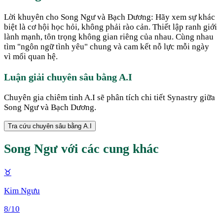
Lời khuyên cho Song Ngư và Bạch Dương: Hãy xem sự khác
biệt là cơ hội học hỏi, không phải rào cản. Thiết lập ranh giới
lành mạnh, tôn trọng không gian riêng của nhau. Cùng nhau
tìm "ngôn ngữ tình yêu" chung và cam kết nỗ lực mỗi ngày
vì mối quan hệ.
Luận giải chuyên sâu bằng A.I
Chuyên gia chiêm tinh A.I sẽ phân tích chi tiết Synastry giữa
Song Ngư
và
Bạch Dương
.
Tra cứu chuyên sâu bằng A.I
Song Ngư
với các cung khác
♉
Kim Ngưu
8
/10