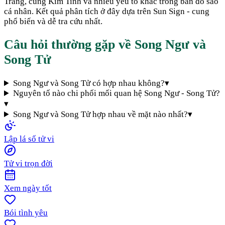
Trăng, cung Kim Tinh và nhiều yếu tố khác trong bản đồ sao
cá nhân. Kết quả phân tích ở đây dựa trên Sun Sign - cung
phổ biến và dễ tra cứu nhất.
Câu hỏi thường gặp về
Song Ngư
và
Song Tử
Song Ngư và Song Tử có hợp nhau không?
▾
Nguyên tố nào chi phối mối quan hệ Song Ngư - Song Tử?
▾
Song Ngư và Song Tử hợp nhau về mặt nào nhất?
▾
Lập lá số tử vi
Tử vi trọn đời
Xem ngày tốt
Bói tình yêu