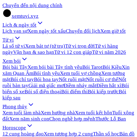
Chuyển đến nội dung chính
xemtuvi.xyz
Lịch & ngày tốt
Lịch vạn sự
Xem ngày tốt xấu
Chuyển đổi lịch
Xem giờ tốt
Tử vi
Lá số tử vi
Xem bát tự (tứ trụ)
Tử vi trọn đời
Tử vi hàng
ngày
Vận hạn & sao hạn
Tử vi 12 con giáp
Tử vi năm 2026
Xem bói
Bói bài Tây
Xem bói bài Tây tình yêu
Bói Tarot
Bói Kiều
Xin
xăm Quan Âm
Bói tình yêu
Xem tuổi vợ chồng
Xem tướng
mặt
Bói chỉ tay
Bói hoa tay
Nốt ruồi mặt
Nốt ruồi cơ thể
Nốt
ruồi bàn tay
Giải mã giấc mơ
Điềm nháy mắt
Điềm hắt xì
Bói
biển số xe
Bói số điện thoại
Bói điểm thi
Bói kiếp trước
Bói
kiếp sau
Phong thủy
Xem tuổi làm nhà
Xem hướng nhà
Xem tuổi kết hôn
Tuổi xông
đất
Xem năm sinh con
Chọn nghề hợp mệnh
Thước Lỗ Ban
Horoscope
12 cung hoàng đạo
Xem tương hợp 2 cung
Thần số học
Bản đồ