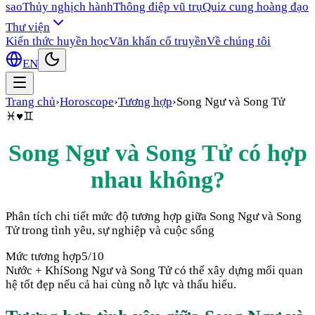
sao
Thủy nghịch hành
Thông điệp vũ trụ
Quiz cung hoàng đạo
Thư viện
Kiến thức huyền học
Văn khấn cổ truyền
Về chúng tôi
EN
Trang chủ
›
Horoscope
›
Tương hợp
›
Song Ngư
và
Song Tử
♓
♥
♊
Song Ngư
và
Song Tử
có hợp
nhau không?
Phân tích chi tiết mức độ tương hợp giữa
Song Ngư
và
Song
Tử
trong tình yêu, sự nghiệp và cuộc sống
Mức tương hợp
5
/10
Nước + Khí
Song Ngư và Song Tử có thể xây dựng mối quan
hệ tốt đẹp nếu cả hai cùng nỗ lực và thấu hiểu.