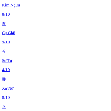
Kim Ngưu
8
/10
♋
Cự Giải
9
/10
♌
Sư Tử
4
/10
♍
Xử Nữ
8
/10
♎