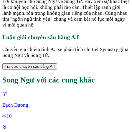
Lời khuyên cho Song Ngư và Song Tử: Hãy xem sự khác biệt
là cơ hội học hỏi, không phải rào cản. Thiết lập ranh giới
lành mạnh, tôn trọng không gian riêng của nhau. Cùng nhau
tìm "ngôn ngữ tình yêu" chung và cam kết nỗ lực mỗi ngày
vì mối quan hệ.
Luận giải chuyên sâu bằng A.I
Chuyên gia chiêm tinh A.I sẽ phân tích chi tiết Synastry giữa
Song Ngư
và
Song Tử
.
Tra cứu chuyên sâu bằng A.I
Song Ngư
với các cung khác
♈
Bạch Dương
4
/10
♉