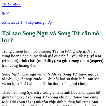
Thiên Bình
5
/10
Xem tất cả 144 cặp tương hợp
Tại sao
Song Ngư
và
Song Tử
cần nỗ
lực
?
Trong chiêm tinh học phương Tây, sự tương hợp giữa hai
cung hoàng đạo được đánh giá qua nhiều yếu tố:
nguyên tố
(element)
,
tính chất (modality)
, và
góc tương quan (aspect)
trên vòng hoàng đạo.
Song Ngư
thuộc nguyên tố
Nước
và
Song Tử
thuộc nguyên
tố
Khí
. Sự kết hợp
Nước + Khí
đòi hỏi sự thấu hiểu sâu sắc
và nỗ lực từ cả hai phía để tìm được tiếng nói chung
.
Theo hệ thống Synastry trong chiêm tinh học, mối quan hệ
giữa
Song Ngư
và
Song Tử
không chỉ phụ thuộc vào cung
Mặt Trời (Sun Sign) mà còn chịu ảnh hưởng bởi cung Mặt