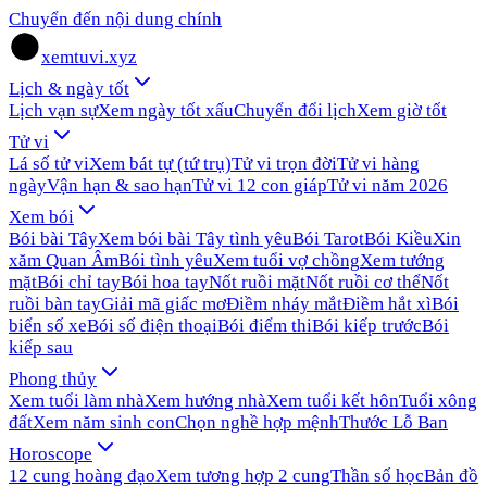
Chuyển đến nội dung chính
xemtuvi.xyz
Lịch & ngày tốt
Lịch vạn sự
Xem ngày tốt xấu
Chuyển đổi lịch
Xem giờ tốt
Tử vi
Lá số tử vi
Xem bát tự (tứ trụ)
Tử vi trọn đời
Tử vi hàng
ngày
Vận hạn & sao hạn
Tử vi 12 con giáp
Tử vi năm 2026
Xem bói
Bói bài Tây
Xem bói bài Tây tình yêu
Bói Tarot
Bói Kiều
Xin
xăm Quan Âm
Bói tình yêu
Xem tuổi vợ chồng
Xem tướng
mặt
Bói chỉ tay
Bói hoa tay
Nốt ruồi mặt
Nốt ruồi cơ thể
Nốt
ruồi bàn tay
Giải mã giấc mơ
Điềm nháy mắt
Điềm hắt xì
Bói
biển số xe
Bói số điện thoại
Bói điểm thi
Bói kiếp trước
Bói
kiếp sau
Phong thủy
Xem tuổi làm nhà
Xem hướng nhà
Xem tuổi kết hôn
Tuổi xông
đất
Xem năm sinh con
Chọn nghề hợp mệnh
Thước Lỗ Ban
Horoscope
12 cung hoàng đạo
Xem tương hợp 2 cung
Thần số học
Bản đồ