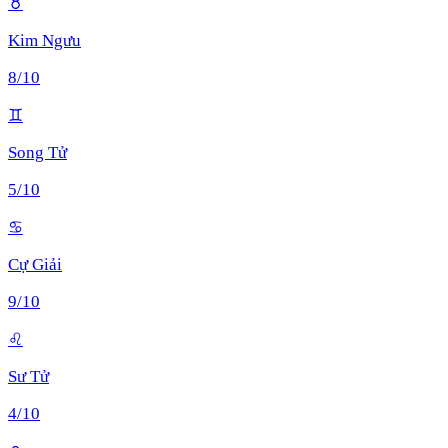
♉
Kim Ngưu
8
/10
♊
Song Tử
5
/10
♋
Cự Giải
9
/10
♌
Sư Tử
4
/10