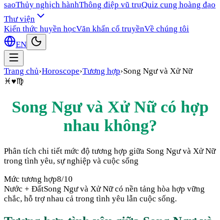
sao
Thủy nghịch hành
Thông điệp vũ trụ
Quiz cung hoàng đạo
Thư viện
Kiến thức huyền học
Văn khấn cổ truyền
Về chúng tôi
EN
Trang chủ
›
Horoscope
›
Tương hợp
›
Song Ngư
và
Xử Nữ
♓
♥
♍
Song Ngư
và
Xử Nữ
có hợp
nhau không?
Phân tích chi tiết mức độ tương hợp giữa
Song Ngư
và
Xử Nữ
trong tình yêu, sự nghiệp và cuộc sống
Mức tương hợp
8
/10
Nước + Đất
Song Ngư và Xử Nữ có nền tảng hòa hợp vững
chắc, hỗ trợ nhau cả trong tình yêu lẫn cuộc sống.