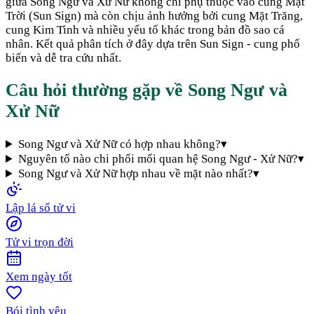
giữa
Song Ngư
và
Xử Nữ
không chỉ phụ thuộc vào cung Mặt
Trời (Sun Sign) mà còn chịu ảnh hưởng bởi cung Mặt Trăng,
cung Kim Tinh và nhiều yếu tố khác trong bản đồ sao cá
nhân. Kết quả phân tích ở đây dựa trên Sun Sign - cung phổ
biến và dễ tra cứu nhất.
Câu hỏi thường gặp về
Song Ngư
và
Xử Nữ
Song Ngư và Xử Nữ có hợp nhau không?
▾
Nguyên tố nào chi phối mối quan hệ Song Ngư - Xử Nữ?
▾
Song Ngư và Xử Nữ hợp nhau về mặt nào nhất?
▾
Lập lá số tử vi
Tử vi trọn đời
Xem ngày tốt
Bói tình yêu