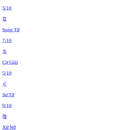
5
/10
♊
Song Tử
7
/10
♋
Cự Giải
5
/10
♌
Sư Tử
9
/10
♍
Xử Nữ