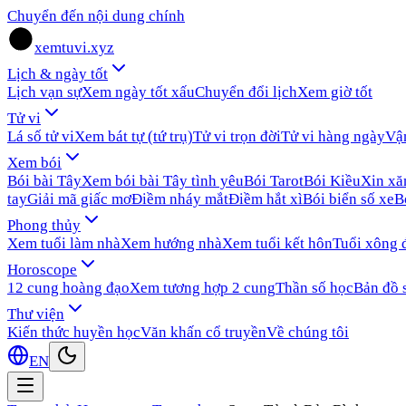
Chuyển đến nội dung chính
xemtuvi.xyz
Lịch & ngày tốt
Lịch vạn sự
Xem ngày tốt xấu
Chuyển đổi lịch
Xem giờ tốt
Tử vi
Lá số tử vi
Xem bát tự (tứ trụ)
Tử vi trọn đời
Tử vi hàng ngày
Vậ
Xem bói
Bói bài Tây
Xem bói bài Tây tình yêu
Bói Tarot
Bói Kiều
Xin x
tay
Giải mã giấc mơ
Điềm nháy mắt
Điềm hắt xì
Bói biển số xe
B
Phong thủy
Xem tuổi làm nhà
Xem hướng nhà
Xem tuổi kết hôn
Tuổi xông 
Horoscope
12 cung hoàng đạo
Xem tương hợp 2 cung
Thần số học
Bản đồ 
Thư viện
Kiến thức huyền học
Văn khấn cổ truyền
Về chúng tôi
EN