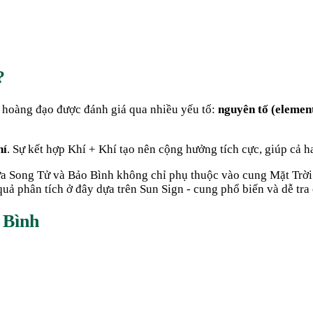
?
 hoàng đạo được đánh giá qua nhiều yếu tố:
nguyên tố (elemen
hí
. Sự kết hợp
Khí + Khí
tạo nên cộng hưởng tích cực, giúp cả h
ữa
Song Tử
và
Bảo Bình
không chỉ phụ thuộc vào cung Mặt Trời
uả phân tích ở đây dựa trên Sun Sign - cung phổ biến và dễ tra 
 Bình