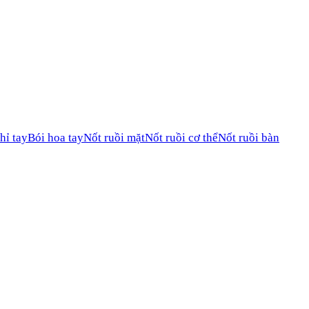
hỉ tay
Bói hoa tay
Nốt ruồi mặt
Nốt ruồi cơ thể
Nốt ruồi bàn