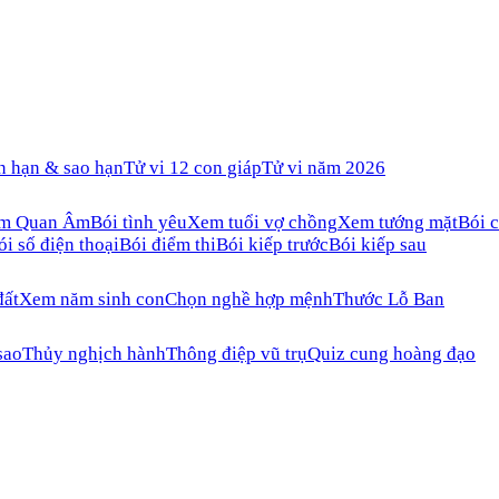
n hạn & sao hạn
Tử vi 12 con giáp
Tử vi năm 2026
ăm Quan Âm
Bói tình yêu
Xem tuổi vợ chồng
Xem tướng mặt
Bói c
ói số điện thoại
Bói điểm thi
Bói kiếp trước
Bói kiếp sau
đất
Xem năm sinh con
Chọn nghề hợp mệnh
Thước Lỗ Ban
sao
Thủy nghịch hành
Thông điệp vũ trụ
Quiz cung hoàng đạo