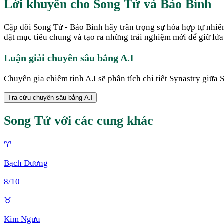
Lời khuyên cho
Song Tử
và
Bảo Bình
Cặp đôi Song Tử - Bảo Bình hãy trân trọng sự hòa hợp tự nhi
đặt mục tiêu chung và tạo ra những trải nghiệm mới để giữ lửa
Luận giải chuyên sâu bằng A.I
Chuyên gia chiêm tinh A.I sẽ phân tích chi tiết Synastry giữa
Tra cứu chuyên sâu bằng A.I
Song Tử
với các cung khác
♈
Bạch Dương
8
/10
♉
Kim Ngưu