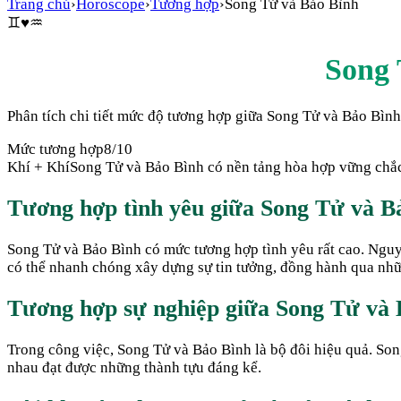
Trang chủ
›
Horoscope
›
Tương hợp
›
Song Tử
và
Bảo Bình
♊
♥
♒
Song
Phân tích chi tiết mức độ tương hợp giữa
Song Tử
và
Bảo Bình
Mức tương hợp
8
/10
Khí + Khí
Song Tử và Bảo Bình có nền tảng hòa hợp vững chắc,
Tương hợp tình yêu giữa
Song Tử
và
B
Song Tử và Bảo Bình có mức tương hợp tình yêu rất cao. Nguyê
có thể nhanh chóng xây dựng sự tin tưởng, đồng hành qua nhữ
Tương hợp sự nghiệp giữa
Song Tử
và
Trong công việc, Song Tử và Bảo Bình là bộ đôi hiệu quả. Son
nhau đạt được những thành tựu đáng kể.