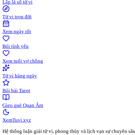
Lập lá số tử vi
Tử vi trọn đời
Xem ngày tốt
Bói tình yêu
Xem tuổi vợ chồng
Tử vi hàng ngày
Bói bài Tarot
Gieo quẻ Quan Âm
XemTuvi
.xyz
Hệ thống luận giải tử vi, phong thủy và lịch vạn sự chuyên sâ