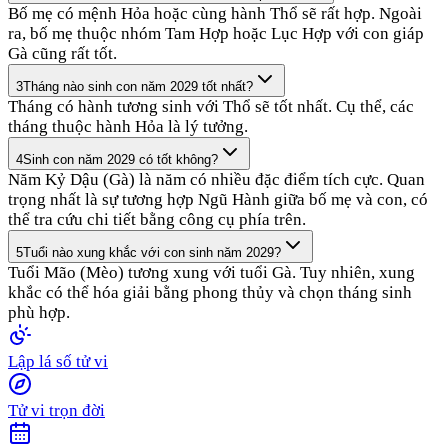
Bố mẹ có mệnh Hỏa hoặc cùng hành Thổ sẽ rất hợp. Ngoài
ra, bố mẹ thuộc nhóm Tam Hợp hoặc Lục Hợp với con giáp
Gà cũng rất tốt.
3
Tháng nào sinh con năm 2029 tốt nhất?
Tháng có hành tương sinh với Thổ sẽ tốt nhất. Cụ thể, các
tháng thuộc hành Hỏa là lý tưởng.
4
Sinh con năm 2029 có tốt không?
Năm Kỷ Dậu (Gà) là năm có nhiều đặc điểm tích cực. Quan
trọng nhất là sự tương hợp Ngũ Hành giữa bố mẹ và con, có
thể tra cứu chi tiết bằng công cụ phía trên.
5
Tuổi nào xung khắc với con sinh năm 2029?
Tuổi Mão (Mèo) tương xung với tuổi Gà. Tuy nhiên, xung
khắc có thể hóa giải bằng phong thủy và chọn tháng sinh
phù hợp.
Lập lá số tử vi
Tử vi trọn đời