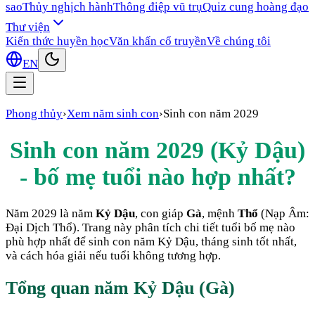
sao
Thủy nghịch hành
Thông điệp vũ trụ
Quiz cung hoàng đạo
Thư viện
Kiến thức huyền học
Văn khấn cổ truyền
Về chúng tôi
EN
Phong thủy
›
Xem năm sinh con
›
Sinh con năm
2029
Sinh con năm
2029
(
Kỷ Dậu
)
- bố mẹ tuổi nào hợp nhất?
Năm
2029
là năm
Kỷ Dậu
, con giáp
Gà
, mệnh
Thổ
(Nạp Âm:
Đại Dịch Thổ
). Trang này phân tích chi tiết tuổi bố mẹ nào
phù hợp nhất để sinh con năm
Kỷ Dậu
, tháng sinh tốt nhất,
và cách hóa giải nếu tuổi không tương hợp.
Tổng quan năm
Kỷ Dậu
(
Gà
)