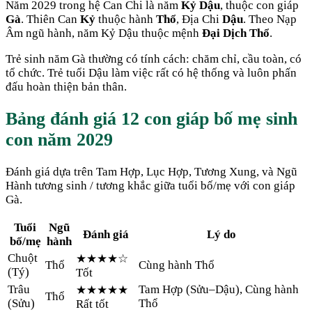
Năm
2029
trong hệ Can Chi là năm
Kỷ Dậu
, thuộc con giáp
Gà
. Thiên Can
Kỷ
thuộc hành
Thổ
, Địa Chi
Dậu
. Theo Nạp
Âm ngũ hành, năm
Kỷ Dậu
thuộc mệnh
Đại Dịch Thổ
.
Trẻ sinh năm
Gà
thường có tính cách:
chăm chỉ, cầu toàn, có
tổ chức. Trẻ tuổi Dậu làm việc rất có hệ thống và luôn phấn
đấu hoàn thiện bản thân.
Bảng đánh giá 12 con giáp bố mẹ sinh
con năm
2029
Đánh giá dựa trên Tam Hợp, Lục Hợp, Tương Xung, và Ngũ
Hành tương sinh / tương khắc giữa tuổi bố/mẹ với con giáp
Gà
.
Tuổi
Ngũ
Đánh giá
Lý do
bố/mẹ
hành
Chuột
★★★★
☆
Thổ
Cùng hành Thổ
(
Tý
)
Tốt
Trâu
Tam Hợp (Sửu–Dậu), Cùng hành
★★★★★
Thổ
(
Sửu
)
Thổ
Rất tốt