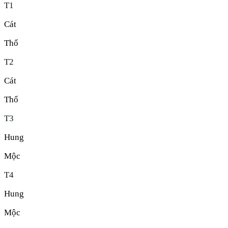
T
1
Cát
Thổ
T
2
Cát
Thổ
T
3
Hung
Mộc
T
4
Hung
Mộc