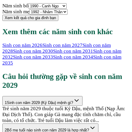
Năm sinh bố
Năm sinh mẹ
Xem kết quả cho gia đình bạn
Xem thêm các năm sinh con khác
Sinh con năm
2026
Sinh con năm
2027
Sinh con năm
2028
Sinh con năm
2030
Sinh con năm
2031
Sinh con năm
2032
Sinh con năm
2033
Sinh con năm
2034
Sinh con năm
2035
Câu hỏi thường gặp về sinh con năm
2029
1
Sinh con năm 2029 (Kỷ Dậu) mệnh gì?
Trẻ sinh năm 2029 thuộc tuổi Kỷ Dậu, mệnh Thổ (Nạp Âm:
Đại Dịch Thổ). Con giáp Gà mang đặc tính chăm chỉ, cầu
toàn, có tổ chức. Trẻ tuổi Dậu làm việc rất có...
2
Bố mẹ tuổi nào sinh con năm 2029 là hợp nhất?