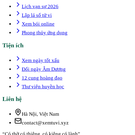
Lịch vạn sự 2026
Lập lá số tử vi
Xem bói online
Phong thủy ứng dụng
Tiện ích
Xem ngày tốt xấu
Đổi ngày Âm Dương
12 cung hoàng đạo
Thư viện huyền học
Liên hệ
Hà Nội, Việt Nam
contact@xemtuvi.xyz
“Có thờ có thiêng, có kiêng có lành”