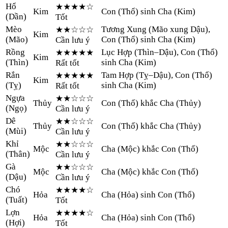
Hổ
★★★★
☆
Kim
Con (Thổ) sinh Cha (Kim)
(
Dần
)
Tốt
Mèo
Tương Xung (Mão xung Dậu),
★★
☆☆☆
Kim
(
Mão
)
Con (Thổ) sinh Cha (Kim)
Cần lưu ý
Rồng
Lục Hợp (Thìn–Dậu), Con (Thổ)
★★★★★
Kim
(
Thìn
)
sinh Cha (Kim)
Rất tốt
Rắn
Tam Hợp (Tỵ–Dậu), Con (Thổ)
★★★★★
Kim
(
Tỵ
)
sinh Cha (Kim)
Rất tốt
Ngựa
★★
☆☆☆
Thủy
Con (Thổ) khắc Cha (Thủy)
(
Ngọ
)
Cần lưu ý
Dê
★★
☆☆☆
Thủy
Con (Thổ) khắc Cha (Thủy)
(
Mùi
)
Cần lưu ý
Khỉ
★★
☆☆☆
Mộc
Cha (Mộc) khắc Con (Thổ)
(
Thân
)
Cần lưu ý
Gà
★★
☆☆☆
Mộc
Cha (Mộc) khắc Con (Thổ)
(
Dậu
)
Cần lưu ý
Chó
★★★★
☆
Hỏa
Cha (Hỏa) sinh Con (Thổ)
(
Tuất
)
Tốt
Lợn
★★★★
☆
Hỏa
Cha (Hỏa) sinh Con (Thổ)
(
Hợi
)
Tốt