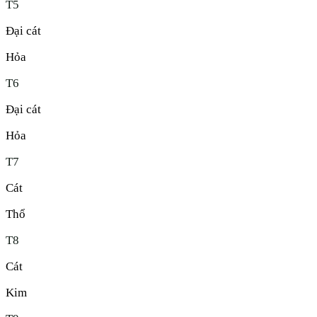
T
5
Đại cát
Hỏa
T
6
Đại cát
Hỏa
T
7
Cát
Thổ
T
8
Cát
Kim