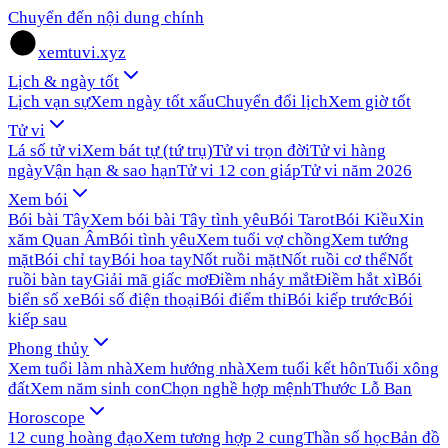
Chuyển đến nội dung chính
xemtuvi.xyz
Lịch & ngày tốt
Lịch vạn sự
Xem ngày tốt xấu
Chuyển đổi lịch
Xem giờ tốt
Tử vi
Lá số tử vi
Xem bát tự (tứ trụ)
Tử vi trọn đời
Tử vi hàng
ngày
Vận hạn & sao hạn
Tử vi 12 con giáp
Tử vi năm 2026
Xem bói
Bói bài Tây
Xem bói bài Tây tình yêu
Bói Tarot
Bói Kiều
Xin
xăm Quan Âm
Bói tình yêu
Xem tuổi vợ chồng
Xem tướng
mặt
Bói chỉ tay
Bói hoa tay
Nốt ruồi mặt
Nốt ruồi cơ thể
Nốt
ruồi bàn tay
Giải mã giấc mơ
Điềm nháy mắt
Điềm hắt xì
Bói
biển số xe
Bói số điện thoại
Bói điểm thi
Bói kiếp trước
Bói
kiếp sau
Phong thủy
Xem tuổi làm nhà
Xem hướng nhà
Xem tuổi kết hôn
Tuổi xông
đất
Xem năm sinh con
Chọn nghề hợp mệnh
Thước Lỗ Ban
Horoscope
12 cung hoàng đạo
Xem tương hợp 2 cung
Thần số học
Bản đồ