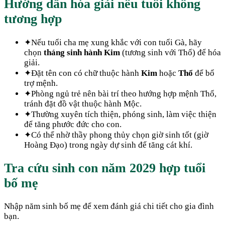
Hướng dẫn hóa giải nếu tuổi không
tương hợp
✦
Nếu tuổi cha mẹ xung khắc với con tuổi Gà, hãy
chọn
tháng sinh hành Kim
(tương sinh với Thổ) để hóa
giải.
✦
Đặt tên con có chữ thuộc hành
Kim
hoặc
Thổ
để bổ
trợ mệnh.
✦
Phòng ngủ trẻ nên bài trí theo hướng hợp mệnh Thổ,
tránh đặt đồ vật thuộc hành Mộc.
✦
Thường xuyên tích thiện, phóng sinh, làm việc thiện
để tăng phước đức cho con.
✦
Có thể nhờ thầy phong thủy chọn giờ sinh tốt (giờ
Hoàng Đạo) trong ngày dự sinh để tăng cát khí.
Tra cứu sinh con năm
2029
hợp tuổi
bố mẹ
Nhập năm sinh bố mẹ để xem đánh giá chi tiết cho gia đình
bạn.