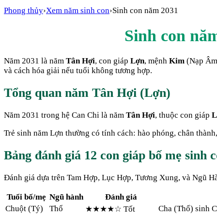
Phong thủy
›
Xem năm sinh con
›
Sinh con năm
2031
Sinh con nă
Năm
2031
là năm
Tân Hợi
, con giáp
Lợn
, mệnh
Kim
(Nạp Â
và cách hóa giải nếu tuổi không tương hợp.
Tổng quan năm
Tân Hợi
(
Lợn
)
Năm
2031
trong hệ Can Chi là năm
Tân Hợi
, thuộc con giáp
L
Trẻ sinh năm
Lợn
thường có tính cách:
hào phóng, chân thành,
Bảng đánh giá 12 con giáp bố mẹ sinh
Đánh giá dựa trên Tam Hợp, Lục Hợp, Tương Xung, và Ngũ Hàn
Tuổi bố/mẹ
Ngũ hành
Đánh giá
Chuột
(
Tý
)
Thổ
Cha (Thổ) sinh 
★★★★
☆
Tốt