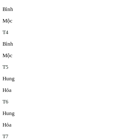
Bình
Mộc
T
4
Bình
Mộc
T
5
Hung
Hỏa
T
6
Hung
Hỏa
T
7