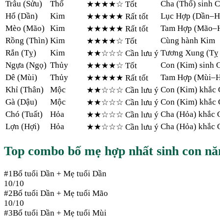
Trâu
(
Sửu
)
Thổ
Cha (Thổ) sinh 
★★★★
☆
Tốt
Hổ
(
Dần
)
Kim
Lục Hợp (Dần–H
★★★★★
Rất tốt
Mèo
(
Mão
)
Kim
Tam Hợp (Mão–H
★★★★★
Rất tốt
Rồng
(
Thìn
)
Kim
Cùng hành Kim
★★★★
☆
Tốt
Rắn
(
Tỵ
)
Kim
Tương Xung (Tỵ 
★★
☆☆☆
Cần lưu ý
Ngựa
(
Ngọ
)
Thủy
Con (Kim) sinh 
★★★★
☆
Tốt
Dê
(
Mùi
)
Thủy
Tam Hợp (Mùi–Hợ
★★★★★
Rất tốt
Khỉ
(
Thân
)
Mộc
Con (Kim) khắc 
★★
☆☆☆
Cần lưu ý
Gà
(
Dậu
)
Mộc
Con (Kim) khắc 
★★
☆☆☆
Cần lưu ý
Chó
(
Tuất
)
Hỏa
Cha (Hỏa) khắc 
★★
☆☆☆
Cần lưu ý
Lợn
(
Hợi
)
Hỏa
Cha (Hỏa) khắc 
★★
☆☆☆
Cần lưu ý
Top combo bố mẹ hợp nhất sinh con n
#
1
Bố tuổi
Dần
+ Mẹ tuổi
Dần
10
/10
#
2
Bố tuổi
Dần
+ Mẹ tuổi
Mão
10
/10
#
3
Bố tuổi
Dần
+ Mẹ tuổi
Mùi