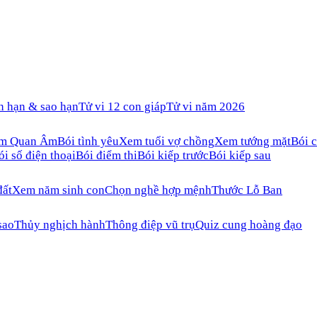
n hạn & sao hạn
Tử vi 12 con giáp
Tử vi năm 2026
ăm Quan Âm
Bói tình yêu
Xem tuổi vợ chồng
Xem tướng mặt
Bói c
ói số điện thoại
Bói điểm thi
Bói kiếp trước
Bói kiếp sau
đất
Xem năm sinh con
Chọn nghề hợp mệnh
Thước Lỗ Ban
sao
Thủy nghịch hành
Thông điệp vũ trụ
Quiz cung hoàng đạo