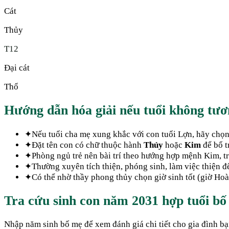
Cát
Thủy
T
12
Đại cát
Thổ
Hướng dẫn hóa giải nếu tuổi không tư
✦
Nếu tuổi cha mẹ xung khắc với con tuổi Lợn, hãy chọ
✦
Đặt tên con có chữ thuộc hành
Thủy
hoặc
Kim
để bổ t
✦
Phòng ngủ trẻ nên bài trí theo hướng hợp mệnh Kim, t
✦
Thường xuyên tích thiện, phóng sinh, làm việc thiện đ
✦
Có thể nhờ thầy phong thủy chọn giờ sinh tốt (giờ Hoà
Tra cứu sinh con năm
2031
hợp tuổi bố
Nhập năm sinh bố mẹ để xem đánh giá chi tiết cho gia đình bạ