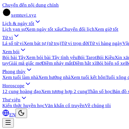
Chuyển đến nội dung chính
xemtuvi.xyz
Lịch & ngày tốt
Lịch vạn sự
Xem ngày tốt xấu
Chuyển đổi lịch
Xem giờ tốt
Tử vi
Lá số tử vi
Xem bát tự (tứ trụ)
Tử vi trọn đời
Tử vi hàng ngày
Vậ
Xem bói
Bói bài Tây
Xem bói bài Tây tình yêu
Bói Tarot
Bói Kiều
Xin x
tay
Giải mã giấc mơ
Điềm nháy mắt
Điềm hắt xì
Bói biển số xe
B
Phong thủy
Xem tuổi làm nhà
Xem hướng nhà
Xem tuổi kết hôn
Tuổi xông 
Horoscope
12 cung hoàng đạo
Xem tương hợp 2 cung
Thần số học
Bản đồ 
Thư viện
Kiến thức huyền học
Văn khấn cổ truyền
Về chúng tôi
EN