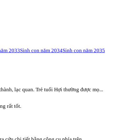
 năm
2033
Sinh con năm
2034
Sinh con năm
2035
ành, lạc quan. Trẻ tuổi Hợi thường được mọ...
g rất tốt.
 cứu chi tiết bằng công cụ phía trên.