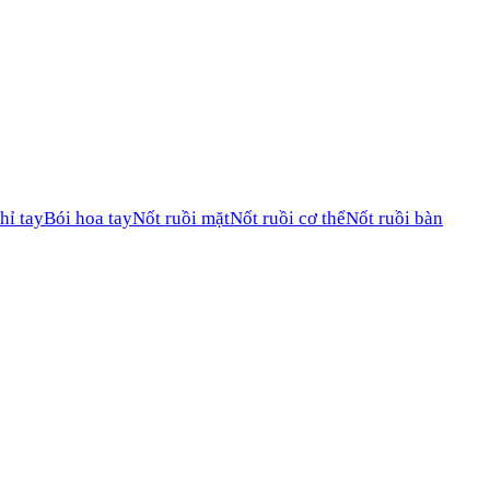
hỉ tay
Bói hoa tay
Nốt ruồi mặt
Nốt ruồi cơ thể
Nốt ruồi bàn