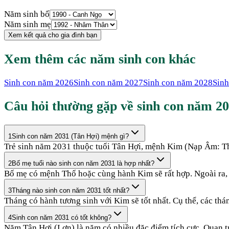
Năm sinh bố
Năm sinh mẹ
Xem kết quả cho gia đình bạn
Xem thêm các năm sinh con khác
Sinh con năm
2026
Sinh con năm
2027
Sinh con năm
2028
Sin
Câu hỏi thường gặp về sinh con năm
20
1
Sinh con năm 2031 (Tân Hợi) mệnh gì?
Trẻ sinh năm 2031 thuộc tuổi Tân Hợi, mệnh Kim (Nạp Âm: Th
2
Bố mẹ tuổi nào sinh con năm 2031 là hợp nhất?
Bố mẹ có mệnh Thổ hoặc cùng hành Kim sẽ rất hợp. Ngoài ra,
3
Tháng nào sinh con năm 2031 tốt nhất?
Tháng có hành tương sinh với Kim sẽ tốt nhất. Cụ thể, các thá
4
Sinh con năm 2031 có tốt không?
Năm Tân Hợi (Lợn) là năm có nhiều đặc điểm tích cực. Quan trọ