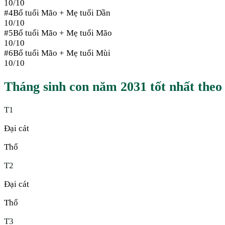
10
/10
#
4
Bố tuổi
Mão
+ Mẹ tuổi
Dần
10
/10
#
5
Bố tuổi
Mão
+ Mẹ tuổi
Mão
10
/10
#
6
Bố tuổi
Mão
+ Mẹ tuổi
Mùi
10
/10
Tháng sinh con năm
2031
tốt nhất theo
T
1
Đại cát
Thổ
T
2
Đại cát
Thổ
T
3