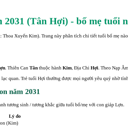
m
2031
(
Tân Hợi
) - bố mẹ tuổi 
m:
Thoa Xuyến Kim
). Trang này phân tích chi tiết tuổi bố mẹ n
ợn
. Thiên Can
Tân
thuộc hành
Kim
, Địa Chi
Hợi
. Theo Nạp Â
 lạc quan. Trẻ tuổi Hợi thường được mọi người yêu quý nhờ tín
 con năm
2031
h tương sinh / tương khắc giữa tuổi bố/mẹ với con giáp
Lợn
.
Lý do
Con (Kim)