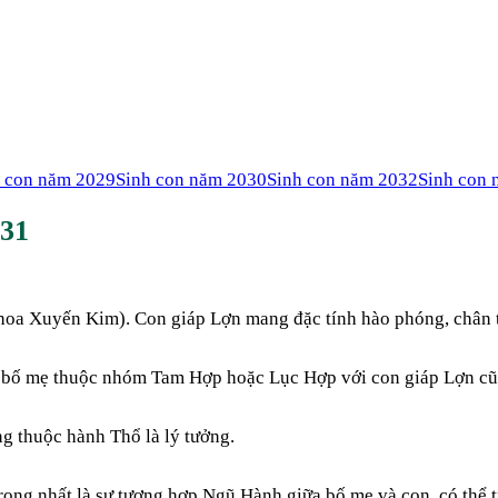
h con năm
2029
Sinh con năm
2030
Sinh con năm
2032
Sinh con
31
oa Xuyến Kim). Con giáp Lợn mang đặc tính hào phóng, chân th
 bố mẹ thuộc nhóm Tam Hợp hoặc Lục Hợp với con giáp Lợn cũn
ng thuộc hành Thổ là lý tưởng.
ng nhất là sự tương hợp Ngũ Hành giữa bố mẹ và con, có thể tra