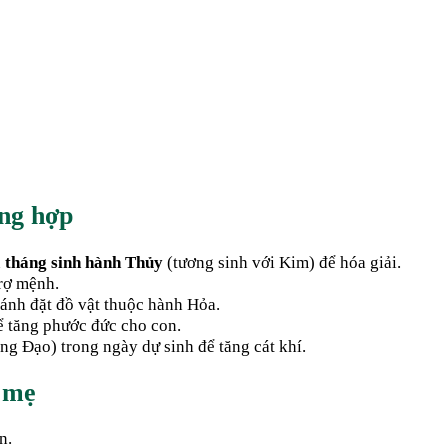
ơng hợp
n
tháng sinh hành Thủy
(tương sinh với Kim) để hóa giải.
rợ mệnh.
ránh đặt đồ vật thuộc hành Hỏa.
ể tăng phước đức cho con.
ng Đạo) trong ngày dự sinh để tăng cát khí.
 mẹ
n.