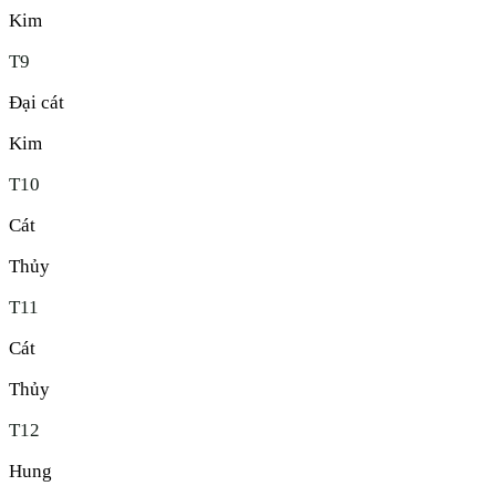
Kim
T
9
Đại cát
Kim
T
10
Cát
Thủy
T
11
Cát
Thủy
T
12
Hung