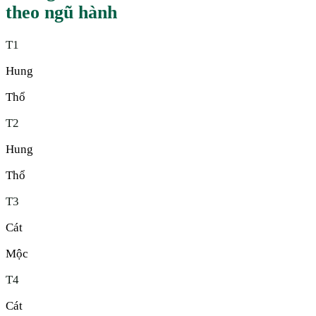
theo ngũ hành
T
1
Hung
Thổ
T
2
Hung
Thổ
T
3
Cát
Mộc
T
4
Cát