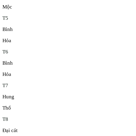
Mộc
T
5
Bình
Hỏa
T
6
Bình
Hỏa
T
7
Hung
Thổ
T
8
Đại cát