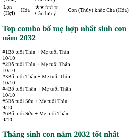
Lợn
★★
☆☆☆
Hỏa
Con (Thủy) khắc Cha (Hỏa)
(
Hợi
)
Cần lưu ý
Top combo bố mẹ hợp nhất sinh con
năm
2032
#
1
Bố tuổi
Thìn
+ Mẹ tuổi
Thìn
10
/10
#
2
Bố tuổi
Thìn
+ Mẹ tuổi
Thân
10
/10
#
3
Bố tuổi
Thân
+ Mẹ tuổi
Thìn
10
/10
#
4
Bố tuổi
Thân
+ Mẹ tuổi
Thân
10
/10
#
5
Bố tuổi
Sửu
+ Mẹ tuổi
Thìn
9
/10
#
6
Bố tuổi
Sửu
+ Mẹ tuổi
Thân
9
/10
Tháng sinh con năm
2032
tốt nhất