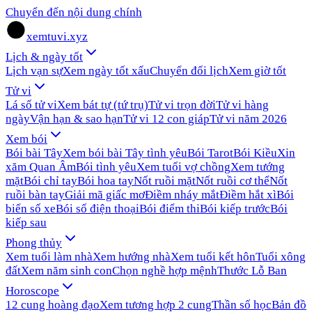
Chuyển đến nội dung chính
xemtuvi.xyz
Lịch & ngày tốt
Lịch vạn sự
Xem ngày tốt xấu
Chuyển đổi lịch
Xem giờ tốt
Tử vi
Lá số tử vi
Xem bát tự (tứ trụ)
Tử vi trọn đời
Tử vi hàng
ngày
Vận hạn & sao hạn
Tử vi 12 con giáp
Tử vi năm 2026
Xem bói
Bói bài Tây
Xem bói bài Tây tình yêu
Bói Tarot
Bói Kiều
Xin
xăm Quan Âm
Bói tình yêu
Xem tuổi vợ chồng
Xem tướng
mặt
Bói chỉ tay
Bói hoa tay
Nốt ruồi mặt
Nốt ruồi cơ thể
Nốt
ruồi bàn tay
Giải mã giấc mơ
Điềm nháy mắt
Điềm hắt xì
Bói
biển số xe
Bói số điện thoại
Bói điểm thi
Bói kiếp trước
Bói
kiếp sau
Phong thủy
Xem tuổi làm nhà
Xem hướng nhà
Xem tuổi kết hôn
Tuổi xông
đất
Xem năm sinh con
Chọn nghề hợp mệnh
Thước Lỗ Ban
Horoscope
12 cung hoàng đạo
Xem tương hợp 2 cung
Thần số học
Bản đồ