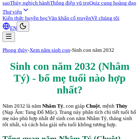
sao
Thủy nghịch hành
Thông điệp vũ trụ
Quiz cung hoàng đạo
Thư viện
Kiến thức huyền học
Văn khấn cổ truyền
Về chúng tôi
EN
Phong thủy
›
Xem năm sinh con
›
Sinh con năm
2032
Sinh con năm
2032
(
Nhâm
Tý
) - bố mẹ tuổi nào hợp
nhất?
Năm
2032
là năm
Nhâm Tý
, con giáp
Chuột
, mệnh
Thủy
(Nạp Âm:
Tang Đố Mộc
). Trang này phân tích chi tiết tuổi bố
mẹ nào phù hợp nhất để sinh con năm
Nhâm Tý
, tháng sinh
tốt nhất, và cách hóa giải nếu tuổi không tương hợp.
Tổng quan năm
Nhâm Tý
(
Chuột
)