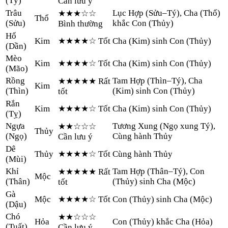
(
Tý
)
Cần lưu ý
Trâu
Lục Hợp (Sửu–Tý), Cha (Thổ)
★★★
☆☆
Thổ
(
Sửu
)
khắc Con (Thủy)
Bình thường
Hổ
Kim
★★★★
☆
Tốt
Cha (Kim) sinh Con (Thủy)
(
Dần
)
Mèo
Kim
★★★★
☆
Tốt
Cha (Kim) sinh Con (Thủy)
(
Mão
)
Rồng
Tam Hợp (Thìn–Tý), Cha
★★★★★
Rất
Kim
(
Thìn
)
(Kim) sinh Con (Thủy)
tốt
Rắn
Kim
★★★★
☆
Tốt
Cha (Kim) sinh Con (Thủy)
(
Tỵ
)
Ngựa
Tương Xung (Ngọ xung Tý),
★★
☆☆☆
Thủy
(
Ngọ
)
Cùng hành Thủy
Cần lưu ý
Dê
Thủy
★★★★
☆
Tốt
Cùng hành Thủy
(
Mùi
)
Khỉ
Tam Hợp (Thân–Tý), Con
★★★★★
Rất
Mộc
(
Thân
)
(Thủy) sinh Cha (Mộc)
tốt
Gà
Mộc
★★★★
☆
Tốt
Con (Thủy) sinh Cha (Mộc)
(
Dậu
)
Chó
★★
☆☆☆
Hỏa
Con (Thủy) khắc Cha (Hỏa)
(
Tuất
)
Cần lưu ý