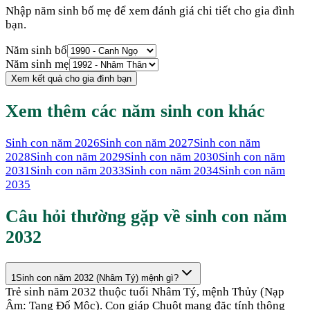
Nhập năm sinh bố mẹ để xem đánh giá chi tiết cho gia đình
bạn.
Năm sinh bố
Năm sinh mẹ
Xem kết quả cho gia đình bạn
Xem thêm các năm sinh con khác
Sinh con năm
2026
Sinh con năm
2027
Sinh con năm
2028
Sinh con năm
2029
Sinh con năm
2030
Sinh con năm
2031
Sinh con năm
2033
Sinh con năm
2034
Sinh con năm
2035
Câu hỏi thường gặp về sinh con năm
2032
1
Sinh con năm 2032 (Nhâm Tý) mệnh gì?
Trẻ sinh năm 2032 thuộc tuổi Nhâm Tý, mệnh Thủy (Nạp
Âm: Tang Đố Mộc). Con giáp Chuột mang đặc tính thông