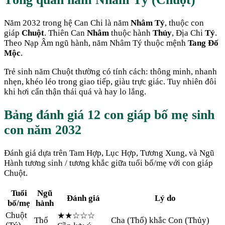
Năm
2032
trong hệ Can Chi là năm
Nhâm Tý
, thuộc con
giáp
Chuột
. Thiên Can
Nhâm
thuộc hành
Thủy
, Địa Chi
Tý
.
Theo Nạp Âm ngũ hành, năm
Nhâm Tý
thuộc mệnh
Tang Đố
Mộc
.
Trẻ sinh năm
Chuột
thường có tính cách:
thông minh, nhanh
nhẹn, khéo léo trong giao tiếp, giàu trực giác. Tuy nhiên đôi
khi hơi cẩn thận thái quá và hay lo lắng.
Bảng đánh giá 12 con giáp bố mẹ sinh
con năm
2032
Đánh giá dựa trên Tam Hợp, Lục Hợp, Tương Xung, và Ngũ
Hành tương sinh / tương khắc giữa tuổi bố/mẹ với con giáp
Chuột
.
Tuổi
Ngũ
Đánh giá
Lý do
bố/mẹ
hành
Chuột
★★
☆☆☆
Thổ
Cha (Thổ) khắc Con (Thủy)