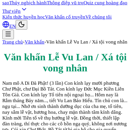
sao
Thủy nghịch hành
Thông điệp vũ trụ
Quiz cung hoàng đạo
Thư viện
Kiến thức huyền học
Văn khấn cổ truyền
Về chúng tôi
EN
Trang chủ
›
Văn khấn
›
Văn khấn Lễ Vu Lan / Xá tội vong nhân
Văn khấn Lễ Vu Lan / Xá tội
vong nhân
Nam mô A Di Đà Phật! (3 lần) Con kính lạy mười phương
Chư Phật, chư Đại Bồ Tát. Con kính lạy Đức Mục Kiền Liên
Tôn Giả. Con kính lạy Tổ tiên nội ngoại họ... Hôm nay là
Rằm tháng Bảy năm..., tiết Vu Lan Báo Hiếu. Tín chủ con là...
ngụ tại... Nhớ ơn sinh thành dưỡng dục của cha mẹ, tổ tiên,
nay sắm lễ vật, hương hoa, chay mặn thành tâm kính dâng.
Kính mời Tiên tổ về thụ hưởng lễ vật. Đồng thời, thiết lập
đàn tràng, thí thực cho các cô hồn ngạ quỷ, không nơi nương
tựa. Cúi xin Chư Phật, Bồ Tát từ bi gia hộ cho gia quyến