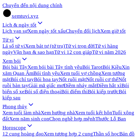
Chuyển đến nội dung chính
xemtuvi.xyz
Lịch & ngày tốt
Lịch vạn sự
Xem ngày tốt xấu
Chuyển đổi lịch
Xem giờ tốt
Tử vi
Lá số tử vi
Xem bát tự (tứ trụ)
Tử vi trọn đời
Tử vi hàng
ngày
Vận hạn & sao hạn
Tử vi 12 con giáp
Tử vi năm 2026
Xem bói
Bói bài Tây
Xem bói bài Tây tình yêu
Bói Tarot
Bói Kiều
Xin
xăm Quan Âm
Bói tình yêu
Xem tuổi vợ chồng
Xem tướng
mặt
Bói chỉ tay
Bói hoa tay
Nốt ruồi mặt
Nốt ruồi cơ thể
Nốt
ruồi bàn tay
Giải mã giấc mơ
Điềm nháy mắt
Điềm hắt xì
Bói
biển số xe
Bói số điện thoại
Bói điểm thi
Bói kiếp trước
Bói
kiếp sau
Phong thủy
Xem tuổi làm nhà
Xem hướng nhà
Xem tuổi kết hôn
Tuổi xông
đất
Xem năm sinh con
Chọn nghề hợp mệnh
Thước Lỗ Ban
Horoscope
12 cung hoàng đạo
Xem tương hợp 2 cung
Thần số học
Bản đồ