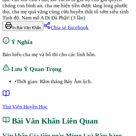
chúng con bình an, cha mẹ hiện tiền được tăng long phước
thọ, cha mẹ quá vãng cùng cửu huyền thất tổ sớm siêu sinh
Tịnh độ. Nam mô A Di Đà Phật! (3 lần)
Chia sẻ Facebook
In Bài Văn Khấn
Ý Nghĩa
Báo hiếu cha mẹ và bố thí cho các linh hồn.
Lưu Ý Quan Trọng
•
Thời gian: Rằm tháng Bảy Âm lịch.
Thư Viện Huyền Học
Bài Văn Khấn Liên Quan
Văn khấn Gia tiên ngày Mùng 1 và Rằm hàng