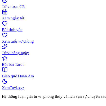
Tử vi trọn đời
Xem ngày tốt
Bói tình yêu
Xem tuổi vợ chồng
Tử vi hàng ngày
Bói bài Tarot
Gieo quẻ Quan Âm
XemTuvi
.xyz
Hệ thống luận giải tử vi, phong thủy và lịch vạn sự chuyên sâ