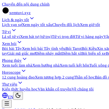
Chuyển đến nội dung chính
xemtuvi.xyz
Lịch & ngày tốt
Lịch vạn sự
Xem ngày tốt xấu
Chuyển đổi lịch
Xem giờ tốt
Tử vi
Lá số tử vi
Xem bát tự (tứ trụ)
Tử vi trọn đời
Tử vi hàng ngày
Vậ
Xem bói
Bói bài Tây
Xem bói bài Tây tình yêu
Bói Tarot
Bói Kiều
Xin x
tay
Giải mã giấc mơ
Điềm nháy mắt
Điềm hắt xì
Bói biển số xe
B
Phong thủy
Xem tuổi làm nhà
Xem hướng nhà
Xem tuổi kết hôn
Tuổi xông 
Horoscope
12 cung hoàng đạo
Xem tương hợp 2 cung
Thần số học
Bản đồ 
Thư viện
Kiến thức huyền học
Văn khấn cổ truyền
Về chúng tôi
EN