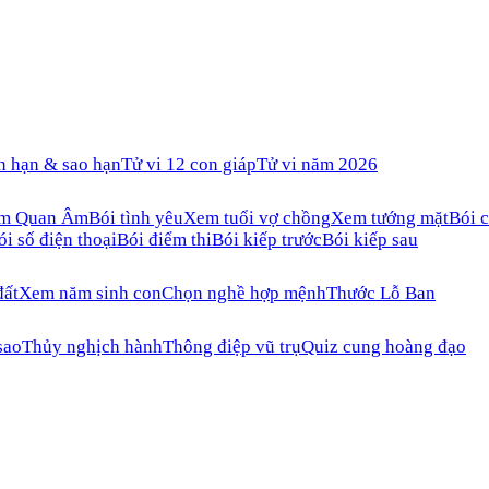
n hạn & sao hạn
Tử vi 12 con giáp
Tử vi năm 2026
ăm Quan Âm
Bói tình yêu
Xem tuổi vợ chồng
Xem tướng mặt
Bói c
ói số điện thoại
Bói điểm thi
Bói kiếp trước
Bói kiếp sau
đất
Xem năm sinh con
Chọn nghề hợp mệnh
Thước Lỗ Ban
sao
Thủy nghịch hành
Thông điệp vũ trụ
Quiz cung hoàng đạo