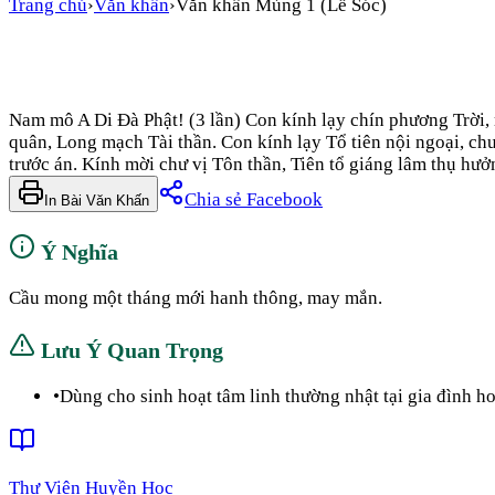
Trang chủ
›
Văn khấn
›
Văn khấn Mùng 1 (Lễ Sóc)
Nam mô A Di Đà Phật! (3 lần) Con kính lạy chín phương Trời
quân, Long mạch Tài thần. Con kính lạy Tổ tiên nội ngoại, ch
trước án. Kính mời chư vị Tôn thần, Tiên tổ giáng lâm thụ hư
Chia sẻ Facebook
In Bài Văn Khấn
Ý Nghĩa
Cầu mong một tháng mới hanh thông, may mắn.
Lưu Ý Quan Trọng
•
Dùng cho sinh hoạt tâm linh thường nhật tại gia đình h
Thư Viện Huyền Học