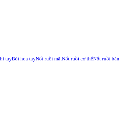
hỉ tay
Bói hoa tay
Nốt ruồi mặt
Nốt ruồi cơ thể
Nốt ruồi bàn