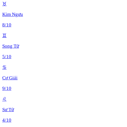
♉
Kim Ngưu
8
/10
♊
Song Tử
5
/10
♋
Cự Giải
9
/10
♌
Sư Tử
4
/10