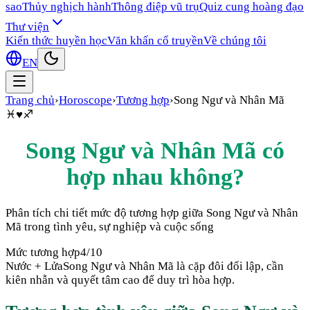
sao
Thủy nghịch hành
Thông điệp vũ trụ
Quiz cung hoàng đạo
Thư viện
Kiến thức huyền học
Văn khấn cổ truyền
Về chúng tôi
EN
Trang chủ
›
Horoscope
›
Tương hợp
›
Song Ngư
và
Nhân Mã
♓
♥
♐
Song Ngư
và
Nhân Mã
có
hợp nhau không?
Phân tích chi tiết mức độ tương hợp giữa
Song Ngư
và
Nhân
Mã
trong tình yêu, sự nghiệp và cuộc sống
Mức tương hợp
4
/10
Nước + Lửa
Song Ngư và Nhân Mã là cặp đôi đối lập, cần
kiên nhẫn và quyết tâm cao để duy trì hòa hợp.