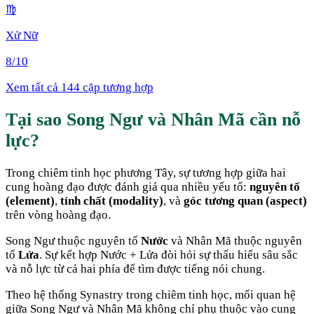
♍
Xử Nữ
8
/10
Xem tất cả 144 cặp tương hợp
Tại sao
Song Ngư
và
Nhân Mã
cần nỗ
lực
?
Trong chiêm tinh học phương Tây, sự tương hợp giữa hai
cung hoàng đạo được đánh giá qua nhiều yếu tố:
nguyên tố
(element)
,
tính chất (modality)
, và
góc tương quan (aspect)
trên vòng hoàng đạo.
Song Ngư
thuộc nguyên tố
Nước
và
Nhân Mã
thuộc nguyên
tố
Lửa
. Sự kết hợp
Nước + Lửa
đòi hỏi sự thấu hiểu sâu sắc
và nỗ lực từ cả hai phía để tìm được tiếng nói chung
.
Theo hệ thống Synastry trong chiêm tinh học, mối quan hệ
giữa
Song Ngư
và
Nhân Mã
không chỉ phụ thuộc vào cung