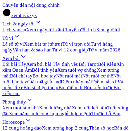
Chuyển đến nội dung chính
xemtuvi.xyz
Lịch & ngày tốt
Lịch vạn sự
Xem ngày tốt xấu
Chuyển đổi lịch
Xem giờ tốt
Tử vi
Lá số tử vi
Xem bát tự (tứ trụ)
Tử vi trọn đời
Tử vi hàng
ngày
Vận hạn & sao hạn
Tử vi 12 con giáp
Tử vi năm 2026
Xem bói
Bói bài Tây
Xem bói bài Tây tình yêu
Bói Tarot
Bói Kiều
Xin
xăm Quan Âm
Bói tình yêu
Xem tuổi vợ chồng
Xem tướng
mặt
Bói chỉ tay
Bói hoa tay
Nốt ruồi mặt
Nốt ruồi cơ thể
Nốt
ruồi bàn tay
Giải mã giấc mơ
Điềm nháy mắt
Điềm hắt xì
Bói
biển số xe
Bói số điện thoại
Bói điểm thi
Bói kiếp trước
Bói
kiếp sau
Phong thủy
Xem tuổi làm nhà
Xem hướng nhà
Xem tuổi kết hôn
Tuổi xông
đất
Xem năm sinh con
Chọn nghề hợp mệnh
Thước Lỗ Ban
Horoscope
12 cung hoàng đạo
Xem tương hợp 2 cung
Thần số học
Bản đồ