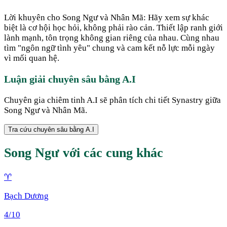
Lời khuyên cho Song Ngư và Nhân Mã: Hãy xem sự khác
biệt là cơ hội học hỏi, không phải rào cản. Thiết lập ranh giới
lành mạnh, tôn trọng không gian riêng của nhau. Cùng nhau
tìm "ngôn ngữ tình yêu" chung và cam kết nỗ lực mỗi ngày
vì mối quan hệ.
Luận giải chuyên sâu bằng A.I
Chuyên gia chiêm tinh A.I sẽ phân tích chi tiết Synastry giữa
Song Ngư
và
Nhân Mã
.
Tra cứu chuyên sâu bằng A.I
Song Ngư
với các cung khác
♈
Bạch Dương
4
/10