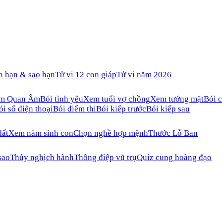
n hạn & sao hạn
Tử vi 12 con giáp
Tử vi năm 2026
ăm Quan Âm
Bói tình yêu
Xem tuổi vợ chồng
Xem tướng mặt
Bói c
ói số điện thoại
Bói điểm thi
Bói kiếp trước
Bói kiếp sau
đất
Xem năm sinh con
Chọn nghề hợp mệnh
Thước Lỗ Ban
sao
Thủy nghịch hành
Thông điệp vũ trụ
Quiz cung hoàng đạo