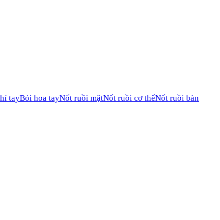
hỉ tay
Bói hoa tay
Nốt ruồi mặt
Nốt ruồi cơ thể
Nốt ruồi bàn