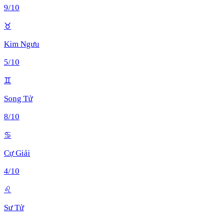
9
/10
♉
Kim Ngưu
5
/10
♊
Song Tử
8
/10
♋
Cự Giải
4
/10
♌
Sư Tử