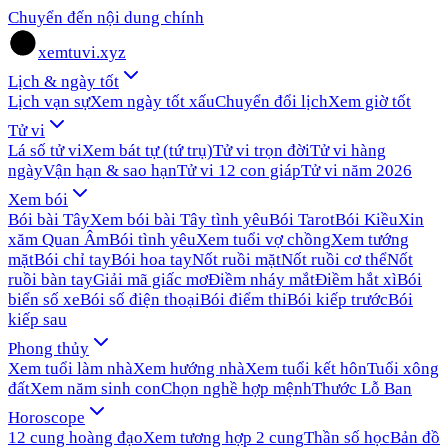
Chuyển đến nội dung chính
xemtuvi.xyz
Lịch & ngày tốt
Lịch vạn sự
Xem ngày tốt xấu
Chuyển đổi lịch
Xem giờ tốt
Tử vi
Lá số tử vi
Xem bát tự (tứ trụ)
Tử vi trọn đời
Tử vi hàng
ngày
Vận hạn & sao hạn
Tử vi 12 con giáp
Tử vi năm 2026
Xem bói
Bói bài Tây
Xem bói bài Tây tình yêu
Bói Tarot
Bói Kiều
Xin
xăm Quan Âm
Bói tình yêu
Xem tuổi vợ chồng
Xem tướng
mặt
Bói chỉ tay
Bói hoa tay
Nốt ruồi mặt
Nốt ruồi cơ thể
Nốt
ruồi bàn tay
Giải mã giấc mơ
Điềm nháy mắt
Điềm hắt xì
Bói
biển số xe
Bói số điện thoại
Bói điểm thi
Bói kiếp trước
Bói
kiếp sau
Phong thủy
Xem tuổi làm nhà
Xem hướng nhà
Xem tuổi kết hôn
Tuổi xông
đất
Xem năm sinh con
Chọn nghề hợp mệnh
Thước Lỗ Ban
Horoscope
12 cung hoàng đạo
Xem tương hợp 2 cung
Thần số học
Bản đồ