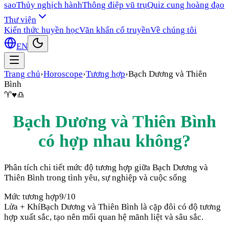
sao
Thủy nghịch hành
Thông điệp vũ trụ
Quiz cung hoàng đạo
Thư viện
Kiến thức huyền học
Văn khấn cổ truyền
Về chúng tôi
EN
Trang chủ
›
Horoscope
›
Tương hợp
›
Bạch Dương
và
Thiên
Bình
♈
♥
♎
Bạch Dương
và
Thiên Bình
có hợp nhau không?
Phân tích chi tiết mức độ tương hợp giữa
Bạch Dương
và
Thiên Bình
trong tình yêu, sự nghiệp và cuộc sống
Mức tương hợp
9
/10
Lửa + Khí
Bạch Dương và Thiên Bình là cặp đôi có độ tương
hợp xuất sắc, tạo nên mối quan hệ mãnh liệt và sâu sắc.