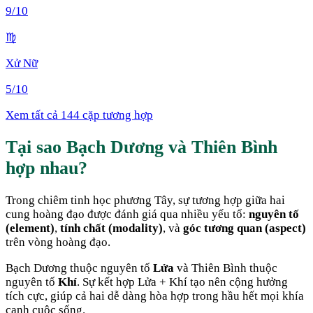
9
/10
♍
Xử Nữ
5
/10
Xem tất cả 144 cặp tương hợp
Tại sao
Bạch Dương
và
Thiên Bình
hợp nhau
?
Trong chiêm tinh học phương Tây, sự tương hợp giữa hai
cung hoàng đạo được đánh giá qua nhiều yếu tố:
nguyên tố
(element)
,
tính chất (modality)
, và
góc tương quan (aspect)
trên vòng hoàng đạo.
Bạch Dương
thuộc nguyên tố
Lửa
và
Thiên Bình
thuộc
nguyên tố
Khí
. Sự kết hợp
Lửa + Khí
tạo nên cộng hưởng
tích cực, giúp cả hai dễ dàng hòa hợp trong hầu hết mọi khía
cạnh cuộc sống
.