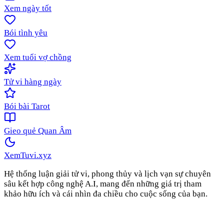
Xem ngày tốt
Bói tình yêu
Xem tuổi vợ chồng
Tử vi hàng ngày
Bói bài Tarot
Gieo quẻ Quan Âm
XemTuvi
.xyz
Hệ thống luận giải tử vi, phong thủy và lịch vạn sự chuyên
sâu kết hợp công nghệ A.I, mang đến những giá trị tham
khảo hữu ích và cái nhìn đa chiều cho cuộc sống của bạn.