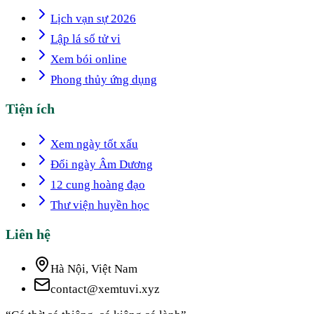
Lịch vạn sự 2026
Lập lá số tử vi
Xem bói online
Phong thủy ứng dụng
Tiện ích
Xem ngày tốt xấu
Đổi ngày Âm Dương
12 cung hoàng đạo
Thư viện huyền học
Liên hệ
Hà Nội, Việt Nam
contact@xemtuvi.xyz