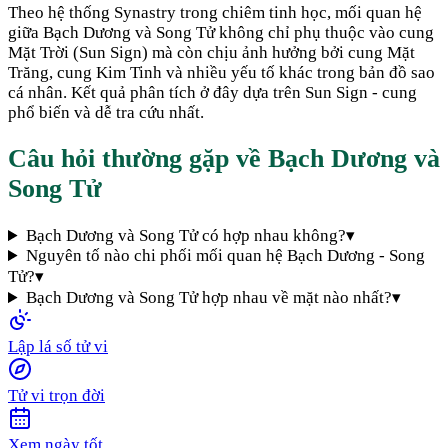
Theo hệ thống Synastry trong chiêm tinh học, mối quan hệ
giữa
Bạch Dương
và
Song Tử
không chỉ phụ thuộc vào cung
Mặt Trời (Sun Sign) mà còn chịu ảnh hưởng bởi cung Mặt
Trăng, cung Kim Tinh và nhiều yếu tố khác trong bản đồ sao
cá nhân. Kết quả phân tích ở đây dựa trên Sun Sign - cung
phổ biến và dễ tra cứu nhất.
Câu hỏi thường gặp về
Bạch Dương
và
Song Tử
Bạch Dương và Song Tử có hợp nhau không?
▾
Nguyên tố nào chi phối mối quan hệ Bạch Dương - Song
Tử?
▾
Bạch Dương và Song Tử hợp nhau về mặt nào nhất?
▾
Lập lá số tử vi
Tử vi trọn đời
Xem ngày tốt