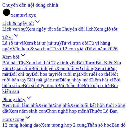
Chuyển đến nội dung chính
xemtuvi.xyz
Lịch & ngày tốt
Lịch vạn sự
Xem ngày tốt xấu
Chuyển đổi lịch
Xem giờ tốt
Tử vi
Lá số tử vi
Xem bát tự (tứ trụ)
Tử vi trọn đời
Tử vi hàng
ngày
Vận hạn & sao hạn
Tử vi 12 con giáp
Tử vi năm 2026
Xem bói
Bói bài Tây
Xem bói bài Tây tình yêu
Bói Tarot
Bói Kiều
Xin
xăm Quan Âm
Bói tình yêu
Xem tuổi vợ chồng
Xem tướng
mặt
Bói chỉ tay
Bói hoa tay
Nốt ruồi mặt
Nốt ruồi cơ thể
Nốt
ruồi bàn tay
Giải mã giấc mơ
Điềm nháy mắt
Điềm hắt xì
Bói
biển số xe
Bói số điện thoại
Bói điểm thi
Bói kiếp trước
Bói
kiếp sau
Phong thủy
Xem tuổi làm nhà
Xem hướng nhà
Xem tuổi kết hôn
Tuổi xông
đất
Xem năm sinh con
Chọn nghề hợp mệnh
Thước Lỗ Ban
Horoscope
12 cung hoàng đạo
Xem tương hợp 2 cung
Thần số học
Bản đồ