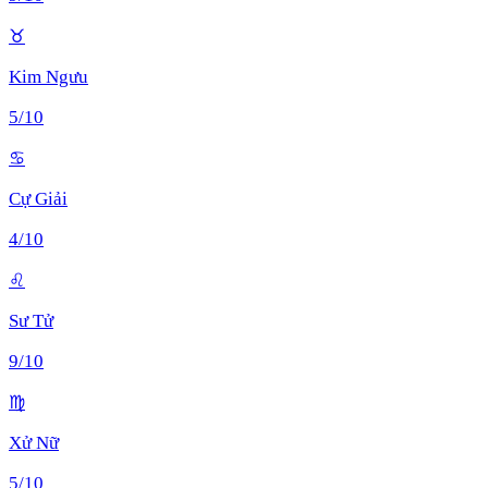
♉
Kim Ngưu
5
/10
♋
Cự Giải
4
/10
♌
Sư Tử
9
/10
♍
Xử Nữ
5
/10