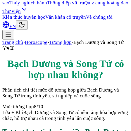
sao
Thủy nghịch hành
Thông điệp vũ trụ
Quiz cung hoàng đạo
Thư viện
Kiến thức huyền học
Văn khấn cổ truyền
Về chúng tôi
EN
Trang chủ
›
Horoscope
›
Tương hợp
›
Bạch Dương
và
Song Tử
♈
♥
♊
Bạch Dương
và
Song Tử
có
hợp nhau không?
Phân tích chi tiết mức độ tương hợp giữa
Bạch Dương
và
Song Tử
trong tình yêu, sự nghiệp và cuộc sống
Mức tương hợp
8
/10
Lửa + Khí
Bạch Dương và Song Tử có nền tảng hòa hợp vững
chắc, hỗ trợ nhau cả trong tình yêu lẫn cuộc sống.