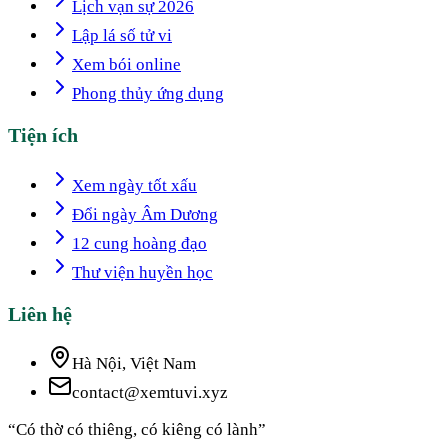
Lịch vạn sự 2026
Lập lá số tử vi
Xem bói online
Phong thủy ứng dụng
Tiện ích
Xem ngày tốt xấu
Đổi ngày Âm Dương
12 cung hoàng đạo
Thư viện huyền học
Liên hệ
Hà Nội, Việt Nam
contact@xemtuvi.xyz
“Có thờ có thiêng, có kiêng có lành”