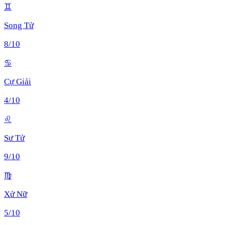
♊
Song Tử
8
/10
♋
Cự Giải
4
/10
♌
Sư Tử
9
/10
♍
Xử Nữ
5
/10