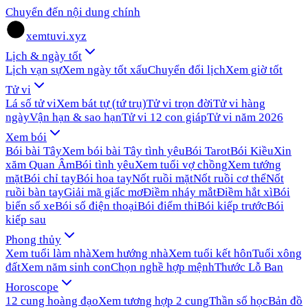
Chuyển đến nội dung chính
xemtuvi.xyz
Lịch & ngày tốt
Lịch vạn sự
Xem ngày tốt xấu
Chuyển đổi lịch
Xem giờ tốt
Tử vi
Lá số tử vi
Xem bát tự (tứ trụ)
Tử vi trọn đời
Tử vi hàng
ngày
Vận hạn & sao hạn
Tử vi 12 con giáp
Tử vi năm 2026
Xem bói
Bói bài Tây
Xem bói bài Tây tình yêu
Bói Tarot
Bói Kiều
Xin
xăm Quan Âm
Bói tình yêu
Xem tuổi vợ chồng
Xem tướng
mặt
Bói chỉ tay
Bói hoa tay
Nốt ruồi mặt
Nốt ruồi cơ thể
Nốt
ruồi bàn tay
Giải mã giấc mơ
Điềm nháy mắt
Điềm hắt xì
Bói
biển số xe
Bói số điện thoại
Bói điểm thi
Bói kiếp trước
Bói
kiếp sau
Phong thủy
Xem tuổi làm nhà
Xem hướng nhà
Xem tuổi kết hôn
Tuổi xông
đất
Xem năm sinh con
Chọn nghề hợp mệnh
Thước Lỗ Ban
Horoscope
12 cung hoàng đạo
Xem tương hợp 2 cung
Thần số học
Bản đồ