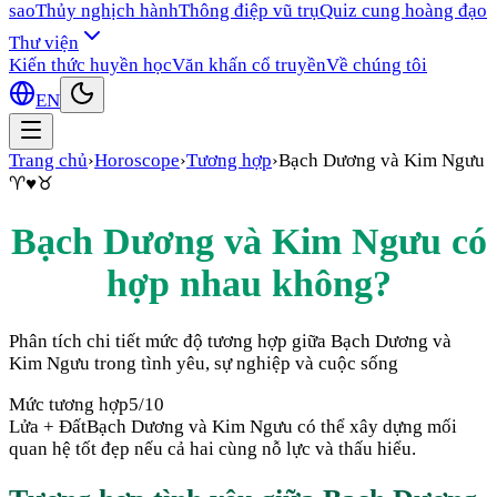
sao
Thủy nghịch hành
Thông điệp vũ trụ
Quiz cung hoàng đạo
Thư viện
Kiến thức huyền học
Văn khấn cổ truyền
Về chúng tôi
EN
Trang chủ
›
Horoscope
›
Tương hợp
›
Bạch Dương
và
Kim Ngưu
♈
♥
♉
Bạch Dương
và
Kim Ngưu
có
hợp nhau không?
Phân tích chi tiết mức độ tương hợp giữa
Bạch Dương
và
Kim Ngưu
trong tình yêu, sự nghiệp và cuộc sống
Mức tương hợp
5
/10
Lửa + Đất
Bạch Dương và Kim Ngưu có thể xây dựng mối
quan hệ tốt đẹp nếu cả hai cùng nỗ lực và thấu hiểu.