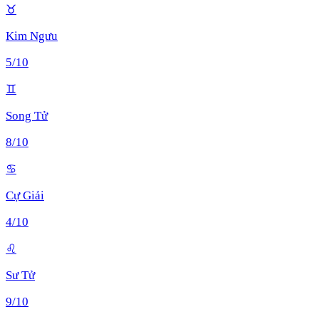
♉
Kim Ngưu
5
/10
♊
Song Tử
8
/10
♋
Cự Giải
4
/10
♌
Sư Tử
9
/10