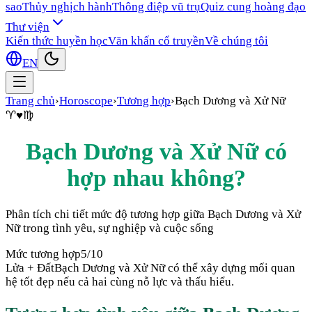
sao
Thủy nghịch hành
Thông điệp vũ trụ
Quiz cung hoàng đạo
Thư viện
Kiến thức huyền học
Văn khấn cổ truyền
Về chúng tôi
EN
Trang chủ
›
Horoscope
›
Tương hợp
›
Bạch Dương
và
Xử Nữ
♈
♥
♍
Bạch Dương
và
Xử Nữ
có
hợp nhau không?
Phân tích chi tiết mức độ tương hợp giữa
Bạch Dương
và
Xử
Nữ
trong tình yêu, sự nghiệp và cuộc sống
Mức tương hợp
5
/10
Lửa + Đất
Bạch Dương và Xử Nữ có thể xây dựng mối quan
hệ tốt đẹp nếu cả hai cùng nỗ lực và thấu hiểu.