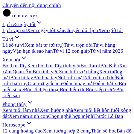
Chuyển đến nội dung chính
xemtuvi.xyz
Lịch & ngày tốt
Lịch vạn sự
Xem ngày tốt xấu
Chuyển đổi lịch
Xem giờ tốt
Tử vi
Lá số tử vi
Xem bát tự (tứ trụ)
Tử vi trọn đời
Tử vi hàng
ngày
Vận hạn & sao hạn
Tử vi 12 con giáp
Tử vi năm 2026
Xem bói
Bói bài Tây
Xem bói bài Tây tình yêu
Bói Tarot
Bói Kiều
Xin
xăm Quan Âm
Bói tình yêu
Xem tuổi vợ chồng
Xem tướng
mặt
Bói chỉ tay
Bói hoa tay
Nốt ruồi mặt
Nốt ruồi cơ thể
Nốt
ruồi bàn tay
Giải mã giấc mơ
Điềm nháy mắt
Điềm hắt xì
Bói
biển số xe
Bói số điện thoại
Bói điểm thi
Bói kiếp trước
Bói
kiếp sau
Phong thủy
Xem tuổi làm nhà
Xem hướng nhà
Xem tuổi kết hôn
Tuổi xông
đất
Xem năm sinh con
Chọn nghề hợp mệnh
Thước Lỗ Ban
Horoscope
12 cung hoàng đạo
Xem tương hợp 2 cung
Thần số học
Bản đồ