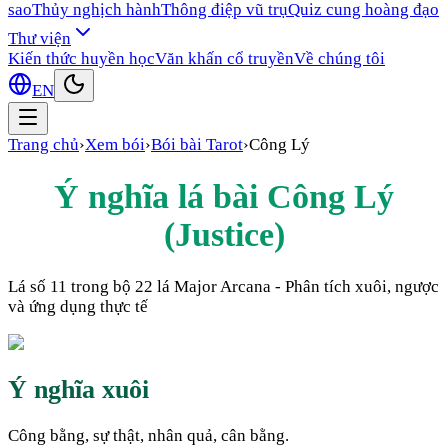
sao
Thủy nghịch hành
Thông điệp vũ trụ
Quiz cung hoàng đạo
Thư viện
Kiến thức huyền học
Văn khấn cổ truyền
Về chúng tôi
EN
Trang chủ
›
Xem bói
›
Bói bài Tarot
›
Công Lý
Ý nghĩa lá bài
Công Lý
(
Justice
)
Lá số
11
trong bộ 22 lá Major Arcana - Phân tích xuôi, ngược
và ứng dụng thực tế
Ý nghĩa xuôi
Công bằng, sự thật, nhân quả, cân bằng.