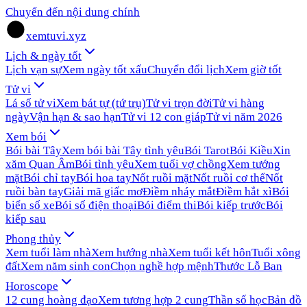
Chuyển đến nội dung chính
xemtuvi.xyz
Lịch & ngày tốt
Lịch vạn sự
Xem ngày tốt xấu
Chuyển đổi lịch
Xem giờ tốt
Tử vi
Lá số tử vi
Xem bát tự (tứ trụ)
Tử vi trọn đời
Tử vi hàng
ngày
Vận hạn & sao hạn
Tử vi 12 con giáp
Tử vi năm 2026
Xem bói
Bói bài Tây
Xem bói bài Tây tình yêu
Bói Tarot
Bói Kiều
Xin
xăm Quan Âm
Bói tình yêu
Xem tuổi vợ chồng
Xem tướng
mặt
Bói chỉ tay
Bói hoa tay
Nốt ruồi mặt
Nốt ruồi cơ thể
Nốt
ruồi bàn tay
Giải mã giấc mơ
Điềm nháy mắt
Điềm hắt xì
Bói
biển số xe
Bói số điện thoại
Bói điểm thi
Bói kiếp trước
Bói
kiếp sau
Phong thủy
Xem tuổi làm nhà
Xem hướng nhà
Xem tuổi kết hôn
Tuổi xông
đất
Xem năm sinh con
Chọn nghề hợp mệnh
Thước Lỗ Ban
Horoscope
12 cung hoàng đạo
Xem tương hợp 2 cung
Thần số học
Bản đồ