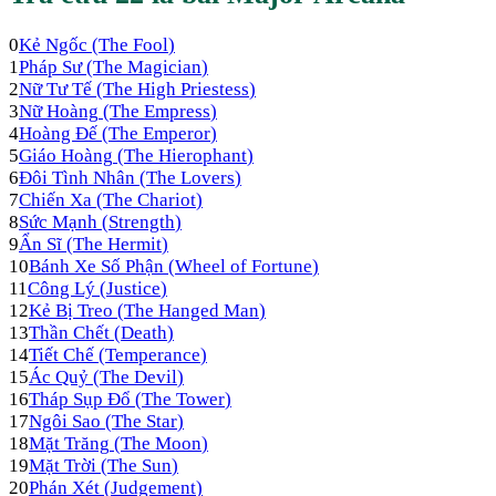
0
Kẻ Ngốc
(
The Fool
)
1
Pháp Sư
(
The Magician
)
2
Nữ Tư Tế
(
The High Priestess
)
3
Nữ Hoàng
(
The Empress
)
4
Hoàng Đế
(
The Emperor
)
5
Giáo Hoàng
(
The Hierophant
)
6
Đôi Tình Nhân
(
The Lovers
)
7
Chiến Xa
(
The Chariot
)
8
Sức Mạnh
(
Strength
)
9
Ẩn Sĩ
(
The Hermit
)
10
Bánh Xe Số Phận
(
Wheel of Fortune
)
11
Công Lý
(
Justice
)
12
Kẻ Bị Treo
(
The Hanged Man
)
13
Thần Chết
(
Death
)
14
Tiết Chế
(
Temperance
)
15
Ác Quỷ
(
The Devil
)
16
Tháp Sụp Đổ
(
The Tower
)
17
Ngôi Sao
(
The Star
)
18
Mặt Trăng
(
The Moon
)
19
Mặt Trời
(
The Sun
)
20
Phán Xét
(
Judgement
)