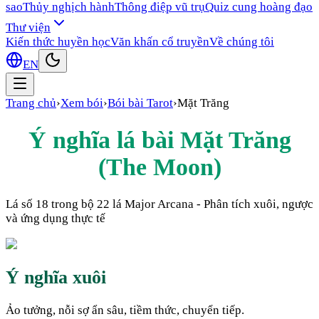
sao
Thủy nghịch hành
Thông điệp vũ trụ
Quiz cung hoàng đạo
Thư viện
Kiến thức huyền học
Văn khấn cổ truyền
Về chúng tôi
EN
Trang chủ
›
Xem bói
›
Bói bài Tarot
›
Mặt Trăng
Ý nghĩa lá bài
Mặt Trăng
(
The Moon
)
Lá số
18
trong bộ 22 lá Major Arcana - Phân tích xuôi, ngược
và ứng dụng thực tế
Ý nghĩa xuôi
Ảo tưởng, nỗi sợ ẩn sâu, tiềm thức, chuyển tiếp.