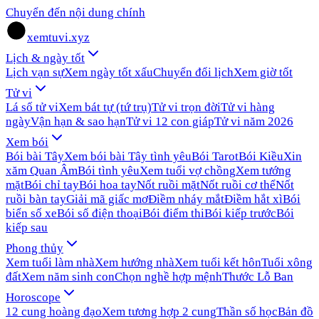
Chuyển đến nội dung chính
xemtuvi.xyz
Lịch & ngày tốt
Lịch vạn sự
Xem ngày tốt xấu
Chuyển đổi lịch
Xem giờ tốt
Tử vi
Lá số tử vi
Xem bát tự (tứ trụ)
Tử vi trọn đời
Tử vi hàng
ngày
Vận hạn & sao hạn
Tử vi 12 con giáp
Tử vi năm 2026
Xem bói
Bói bài Tây
Xem bói bài Tây tình yêu
Bói Tarot
Bói Kiều
Xin
xăm Quan Âm
Bói tình yêu
Xem tuổi vợ chồng
Xem tướng
mặt
Bói chỉ tay
Bói hoa tay
Nốt ruồi mặt
Nốt ruồi cơ thể
Nốt
ruồi bàn tay
Giải mã giấc mơ
Điềm nháy mắt
Điềm hắt xì
Bói
biển số xe
Bói số điện thoại
Bói điểm thi
Bói kiếp trước
Bói
kiếp sau
Phong thủy
Xem tuổi làm nhà
Xem hướng nhà
Xem tuổi kết hôn
Tuổi xông
đất
Xem năm sinh con
Chọn nghề hợp mệnh
Thước Lỗ Ban
Horoscope
12 cung hoàng đạo
Xem tương hợp 2 cung
Thần số học
Bản đồ