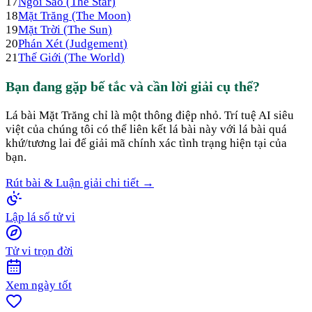
17
Ngôi Sao
(
The Star
)
18
Mặt Trăng
(
The Moon
)
19
Mặt Trời
(
The Sun
)
20
Phán Xét
(
Judgement
)
21
Thế Giới
(
The World
)
Bạn đang gặp bế tắc và cần lời giải cụ thể?
Lá bài
Mặt Trăng
chỉ là một thông điệp nhỏ. Trí tuệ AI siêu
việt của chúng tôi có thể liên kết lá bài này với lá bài quá
khứ/tương lai để giải mã chính xác tình trạng hiện tại của
bạn.
Rút bài & Luận giải chi tiết →
Lập lá số tử vi
Tử vi trọn đời
Xem ngày tốt