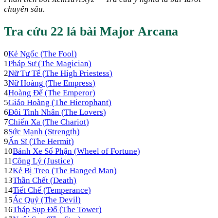
chuyên sâu.
Tra cứu 22 lá bài Major Arcana
0
Kẻ Ngốc
(
The Fool
)
1
Pháp Sư
(
The Magician
)
2
Nữ Tư Tế
(
The High Priestess
)
3
Nữ Hoàng
(
The Empress
)
4
Hoàng Đế
(
The Emperor
)
5
Giáo Hoàng
(
The Hierophant
)
6
Đôi Tình Nhân
(
The Lovers
)
7
Chiến Xa
(
The Chariot
)
8
Sức Mạnh
(
Strength
)
9
Ẩn Sĩ
(
The Hermit
)
10
Bánh Xe Số Phận
(
Wheel of Fortune
)
11
Công Lý
(
Justice
)
12
Kẻ Bị Treo
(
The Hanged Man
)
13
Thần Chết
(
Death
)
14
Tiết Chế
(
Temperance
)
15
Ác Quỷ
(
The Devil
)
16
Tháp Sụp Đổ
(
The Tower
)