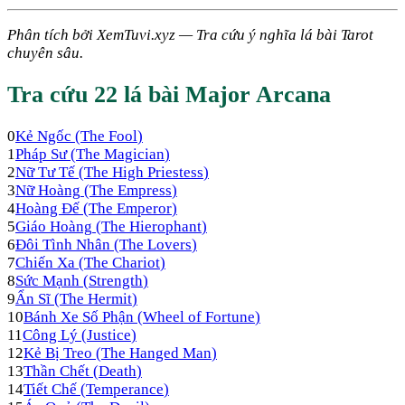
Phân tích bởi XemTuvi.xyz — Tra cứu ý nghĩa lá bài Tarot
chuyên sâu.
Tra cứu 22 lá bài Major Arcana
0
Kẻ Ngốc
(
The Fool
)
1
Pháp Sư
(
The Magician
)
2
Nữ Tư Tế
(
The High Priestess
)
3
Nữ Hoàng
(
The Empress
)
4
Hoàng Đế
(
The Emperor
)
5
Giáo Hoàng
(
The Hierophant
)
6
Đôi Tình Nhân
(
The Lovers
)
7
Chiến Xa
(
The Chariot
)
8
Sức Mạnh
(
Strength
)
9
Ẩn Sĩ
(
The Hermit
)
10
Bánh Xe Số Phận
(
Wheel of Fortune
)
11
Công Lý
(
Justice
)
12
Kẻ Bị Treo
(
The Hanged Man
)
13
Thần Chết
(
Death
)
14
Tiết Chế
(
Temperance
)