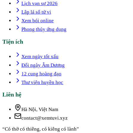
Lịch vạn sự 2026
Lập lá số tử vi
Xem bói online
Phong thủy ứng dụng
Tiện ích
Xem ngày tốt xấu
Đổi ngày Âm Dương
12 cung hoàng đạo
Thư viện huyền học
Liên hệ
Hà Nội, Việt Nam
contact@xemtuvi.xyz
“Có thờ có thiêng, có kiêng có lành”