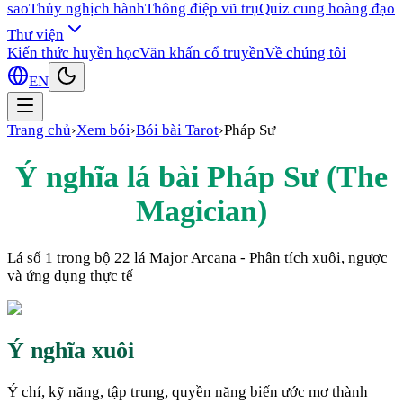
sao
Thủy nghịch hành
Thông điệp vũ trụ
Quiz cung hoàng đạo
Thư viện
Kiến thức huyền học
Văn khấn cổ truyền
Về chúng tôi
EN
Trang chủ
›
Xem bói
›
Bói bài Tarot
›
Pháp Sư
Ý nghĩa lá bài
Pháp Sư
(
The
Magician
)
Lá số
1
trong bộ 22 lá Major Arcana - Phân tích xuôi, ngược
và ứng dụng thực tế
Ý nghĩa xuôi
Ý chí, kỹ năng, tập trung, quyền năng biến ước mơ thành