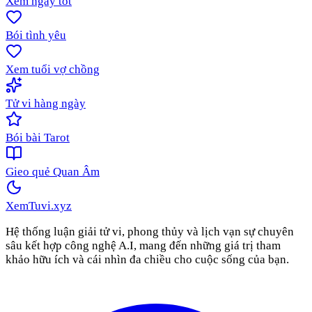
Xem ngày tốt
Bói tình yêu
Xem tuổi vợ chồng
Tử vi hàng ngày
Bói bài Tarot
Gieo quẻ Quan Âm
XemTuvi
.xyz
Hệ thống luận giải tử vi, phong thủy và lịch vạn sự chuyên
sâu kết hợp công nghệ A.I, mang đến những giá trị tham
khảo hữu ích và cái nhìn đa chiều cho cuộc sống của bạn.