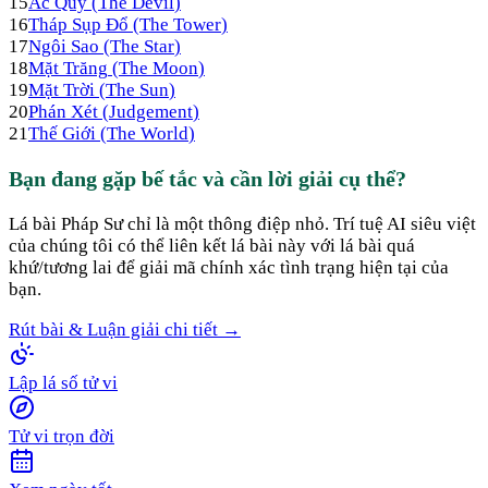
15
Ác Quỷ
(
The Devil
)
16
Tháp Sụp Đổ
(
The Tower
)
17
Ngôi Sao
(
The Star
)
18
Mặt Trăng
(
The Moon
)
19
Mặt Trời
(
The Sun
)
20
Phán Xét
(
Judgement
)
21
Thế Giới
(
The World
)
Bạn đang gặp bế tắc và cần lời giải cụ thể?
Lá bài
Pháp Sư
chỉ là một thông điệp nhỏ. Trí tuệ AI siêu việt
của chúng tôi có thể liên kết lá bài này với lá bài quá
khứ/tương lai để giải mã chính xác tình trạng hiện tại của
bạn.
Rút bài & Luận giải chi tiết →
Lập lá số tử vi
Tử vi trọn đời