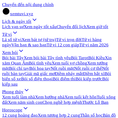
Chuyển đến nội dung chính
xemtuvi.xyz
Lịch & ngày tốt
Lịch vạn sự
Xem ngày tốt xấu
Chuyển đổi lịch
Xem giờ tốt
Tử vi
Lá số tử vi
Xem bát tự (tứ trụ)
Tử vi trọn đời
Tử vi hàng
ngày
Vận hạn & sao hạn
Tử vi 12 con giáp
Tử vi năm 2026
Xem bói
Bói bài Tây
Xem bói bài Tây tình yêu
Bói Tarot
Bói Kiều
Xin
xăm Quan Âm
Bói tình yêu
Xem tuổi vợ chồng
Xem tướng
mặt
Bói chỉ tay
Bói hoa tay
Nốt ruồi mặt
Nốt ruồi cơ thể
Nốt
ruồi bàn tay
Giải mã giấc mơ
Điềm nháy mắt
Điềm hắt xì
Bói
biển số xe
Bói số điện thoại
Bói điểm thi
Bói kiếp trước
Bói
kiếp sau
Phong thủy
Xem tuổi làm nhà
Xem hướng nhà
Xem tuổi kết hôn
Tuổi xông
đất
Xem năm sinh con
Chọn nghề hợp mệnh
Thước Lỗ Ban
Horoscope
12 cung hoàng đạo
Xem tương hợp 2 cung
Thần số học
Bản đồ