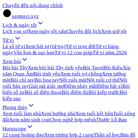
Chuyển đến nội dung chính
xemtuvi.xyz
Lịch & ngày tốt
Lịch vạn sự
Xem ngày tốt xấu
Chuyển đổi lịch
Xem giờ tốt
Tử vi
Lá số tử vi
Xem bát tự (tứ trụ)
Tử vi trọn đời
Tử vi hàng
ngày
Vận hạn & sao hạn
Tử vi 12 con giáp
Tử vi năm 2026
Xem bói
Bói bài Tây
Xem bói bài Tây tình yêu
Bói Tarot
Bói Kiều
Xin
xăm Quan Âm
Bói tình yêu
Xem tuổi vợ chồng
Xem tướng
mặt
Bói chỉ tay
Bói hoa tay
Nốt ruồi mặt
Nốt ruồi cơ thể
Nốt
ruồi bàn tay
Giải mã giấc mơ
Điềm nháy mắt
Điềm hắt xì
Bói
biển số xe
Bói số điện thoại
Bói điểm thi
Bói kiếp trước
Bói
kiếp sau
Phong thủy
Xem tuổi làm nhà
Xem hướng nhà
Xem tuổi kết hôn
Tuổi xông
đất
Xem năm sinh con
Chọn nghề hợp mệnh
Thước Lỗ Ban
Horoscope
12 cung hoàng đạo
Xem tương hợp 2 cung
Thần số học
Bản đồ