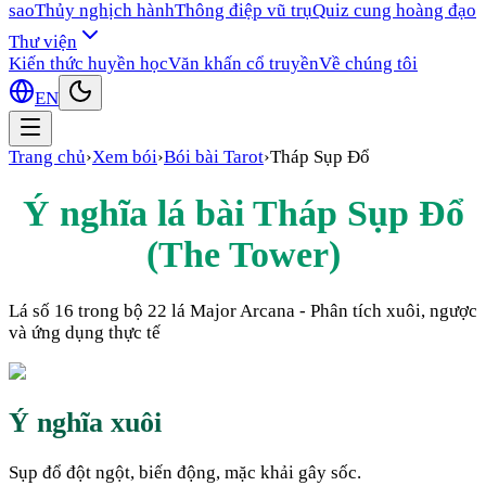
sao
Thủy nghịch hành
Thông điệp vũ trụ
Quiz cung hoàng đạo
Thư viện
Kiến thức huyền học
Văn khấn cổ truyền
Về chúng tôi
EN
Trang chủ
›
Xem bói
›
Bói bài Tarot
›
Tháp Sụp Đổ
Ý nghĩa lá bài
Tháp Sụp Đổ
(
The Tower
)
Lá số
16
trong bộ 22 lá Major Arcana - Phân tích xuôi, ngược
và ứng dụng thực tế
Ý nghĩa xuôi
Sụp đổ đột ngột, biến động, mặc khải gây sốc.