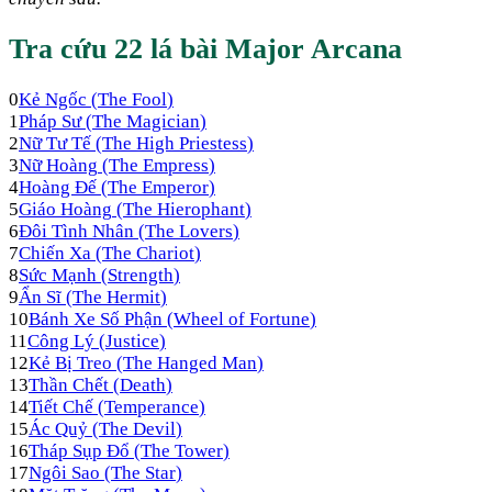
Tra cứu 22 lá bài Major Arcana
0
Kẻ Ngốc
(
The Fool
)
1
Pháp Sư
(
The Magician
)
2
Nữ Tư Tế
(
The High Priestess
)
3
Nữ Hoàng
(
The Empress
)
4
Hoàng Đế
(
The Emperor
)
5
Giáo Hoàng
(
The Hierophant
)
6
Đôi Tình Nhân
(
The Lovers
)
7
Chiến Xa
(
The Chariot
)
8
Sức Mạnh
(
Strength
)
9
Ẩn Sĩ
(
The Hermit
)
10
Bánh Xe Số Phận
(
Wheel of Fortune
)
11
Công Lý
(
Justice
)
12
Kẻ Bị Treo
(
The Hanged Man
)
13
Thần Chết
(
Death
)
14
Tiết Chế
(
Temperance
)
15
Ác Quỷ
(
The Devil
)
16
Tháp Sụp Đổ
(
The Tower
)
17
Ngôi Sao
(
The Star
)