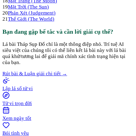
18
Mặt Trăng
(
The Moon
)
19
Mặt Trời
(
The Sun
)
20
Phán Xét
(
Judgement
)
21
Thế Giới
(
The World
)
Bạn đang gặp bế tắc và cần lời giải cụ thể?
Lá bài
Tháp Sụp Đổ
chỉ là một thông điệp nhỏ. Trí tuệ AI
siêu việt của chúng tôi có thể liên kết lá bài này với lá bài
quá khứ/tương lai để giải mã chính xác tình trạng hiện tại
của bạn.
Rút bài & Luận giải chi tiết →
Lập lá số tử vi
Tử vi trọn đời
Xem ngày tốt
Bói tình yêu